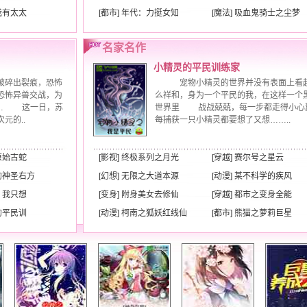
我有太太
[
都市
]
年代：力挺女知
[
魔法
]
吸血鬼骑士之尘梦
名家名作
小精灵的平民训练家
碎出裂痕，恐怖
宠物小精灵的世界并没有表面上看
恐怖异兽交战，为
么祥和，身为一个平民的我，在这样一个
…… 这一日，苏
世界里 战战兢兢，每一步都走得小心
元的..
每捕获一只小精灵都要想了又想……..
原始古蛇
[
影视
]
终极系列之月光
[
穿越
]
赛尔号之星云
的神圣右方
[
幻想
]
无限之大道本源
[
动漫
]
某不科学的疾风
，我只想
[
变身
]
附身美女去修仙
[
穿越
]
都市之变身全能
的平民训
[
动漫
]
柯南之狐妖红线仙
[
都市
]
熊猫之萝莉巨星