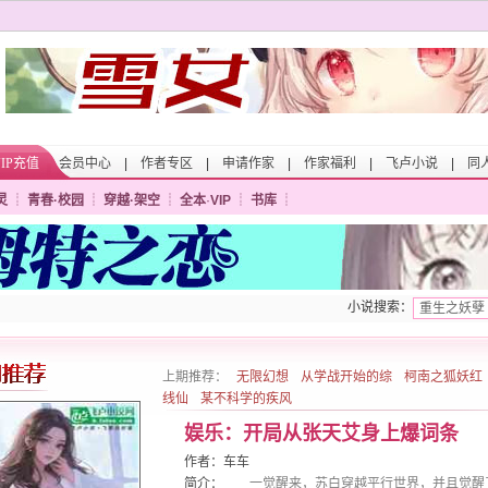
VIP充值
会员中心
|
作者专区
|
申请作家
|
作家福利
|
飞卢小说
|
同
灵
┊
青春·校园
┊
穿越·架空
┊
全本
·
VIP
┊
书库
┊
小说搜索：
上期推荐：
无限幻想
从学战开始的综
柯南之狐妖红
线仙
某不科学的疾风
娱乐：开局从张天艾身上爆词条
作者：车车
简介：
一觉醒来，苏白穿越平行世界，并且觉醒