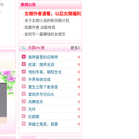
新用户注册
可
新闻公告
、
女频作者请看，以后女频福利
·
·
关于女频小说的新风格计划
·
招募作者 出版有戏
·
如何写一篇赚钱的女频文
月票PK榜
更多》
奥特曼里的召唤师
0
权谋：国师无双
0
惜别冬葵，朝阳生长
0
外界系统合成
0
重生之陛下妾身是
0
爱到岁月可白头
0
凤舞依天
0
光环
0
红颜歌
0
穿越之冤家，我要
0