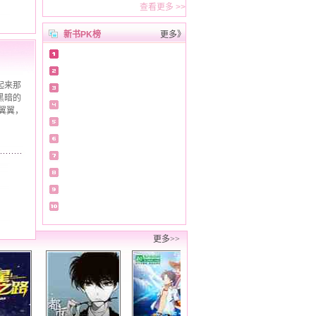
查看更多 >>
新书PK榜
更多》
起来那
黑暗的
翼翼，
更多>>