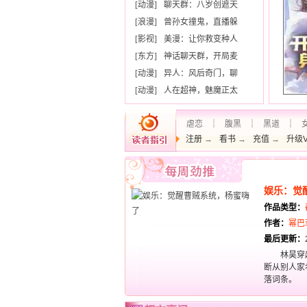
[动漫]
聊天群：八岁创遮天
[浪漫]
曾孙女撞鬼，直播躲
[影视]
美漫：让你救变种人
[东方]
神话聊天群，开局麦
[动漫]
异人：风后奇门，聊
[动漫]
人在超神，魅魔正太
虐恋
┊
腹黑
┊
黑道
┊
注册
→
看书
→
充值
→
升级V
娱乐：觉
作品类型：
作者：
幂巴
最后更新：
林昊穿越
断从别人家
落词条。 