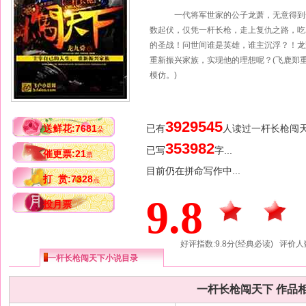
一代将军世家的公子龙萧，无意得到一
数起伏，仅凭一杆长枪，走上复仇之路，吃
的圣战！问世间谁是英雄，谁主沉浮？！龙
重新振兴家族，实现他的理想呢？(飞鹿郑
模仿。)
3929545
送鲜花:7681
已有
人读过一杆长枪闯
朵
353982
已写
字...
催更票:21
票
目前仍在拼命写作中...
打 赏:7328
点
9.8
投月票
好评指数:9.8分(经典必读) 评价人数
一杆长枪闯天下小说目录
一杆长枪闯天下 作品