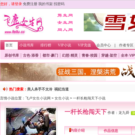
您好，请登录
免费注册
我的书架
找密码
首页
小说书库
排行榜
VIP小说
VIP充值
会员中心
|
作者专区
原创书库
┊
古色·添香
┊
都市·豪门
┊
幻想·精灵
┊
青春·校园
┊
穿越·架空
┊
全本
·
VIP
热门搜索：
美人杀手不太冷
祸妃当道
言情小说位置：
飞卢女生小说网
>
女生小说
> 一杆长枪闯天下小说
一杆长枪闯天下
作者：
龙九舜
内容介绍
作品信息