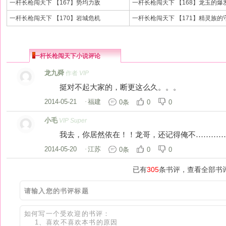
一杆长枪闯天下 【167】势均力敌
一杆长枪闯天下 【168】龙玉的爆
一杆长枪闯天下 【170】岩城危机
一杆长枪闯天下 【171】精灵族的
一杆长枪闯天下小说评论
龙九舜
作者
VIP
挺对不起大家的，断更这么久。。。
2014-05-21
·
福建
0条
0
0
小毛
VIP Super
我去，你居然依在！！龙哥，还记得俺不…………
2014-05-20
·
江苏
0条
0
0
已有
305
条书评，查看全部书