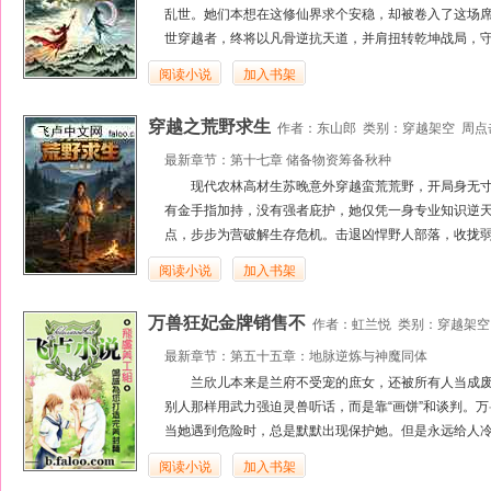
乱世。她们本想在这修仙界求个安稳，却被卷入了这场
世穿越者，终将以凡骨逆抗天道，并肩扭转乾坤战局，守
阅读小说
加入书架
穿越之荒野求生
作者：
东山郎
类别：
穿越架空
周点击
最新章节：
第十七章 储备物资筹备秋种
现代农林高材生苏晚意外穿越蛮荒荒野，开局身无
有金手指加持，没有强者庇护，她仅凭一身专业知识逆
点，步步为营破解生存危机。击退凶悍野人部落，收拢弱
阅读小说
加入书架
万兽狂妃金牌销售不
作者：
虹兰悦
类别：
穿越架空
最新章节：
第五十五章：地脉逆炼与神魔同体
兰欣儿本来是兰府不受宠的庶女，还被所有人当成
别人那样用武力强迫灵兽听话，而是靠“画饼”和谈判。
当她遇到危险时，总是默默出现保护她。但是永远给人冷
阅读小说
加入书架