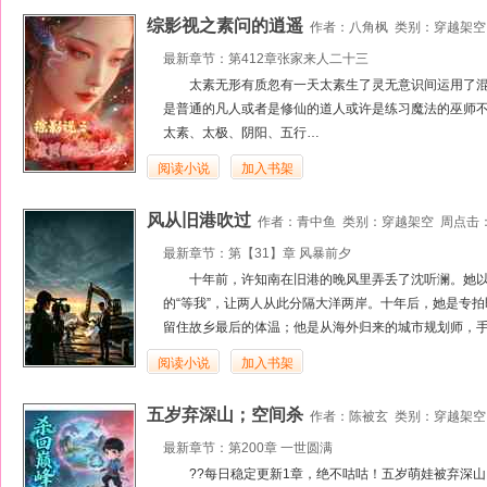
综影视之素问的逍遥
作者：
八角枫
类别：
穿越架空
最新章节：
第412章张家来人二十三
太素无形有质忽有一天太素生了灵无意识间运用了
是普通的凡人或者是修仙的道人或许是练习魔法的巫师
太素、太极、阴阳、五行…
阅读小说
加入书架
风从旧港吹过
作者：
青中鱼
类别：
穿越架空
周点击：
最新章节：
第【31】章 风暴前夕
十年前，许知南在旧港的晚风里弄丢了沈听澜。她
的“等我”，让两人从此分隔大洋两岸。十年后，她是专
留住故乡最后的体温；他是从海外归来的城市规划师，手
阅读小说
加入书架
五岁弃深山；空间杀
作者：
陈被玄
类别：
穿越架空
最新章节：
第200章 一世圆满
??每日稳定更新1章，绝不咕咕！五岁萌娃被弃深