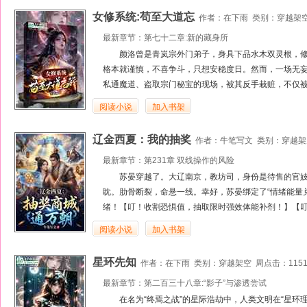
女修系统:苟至大道忘
作者：
在下雨
类别：
穿越架
最新章节：
第七十二章:新的藏身所
颜洛曾是青岚宗外门弟子，身具下品水木双灵根，修
格本就谨慎，不喜争斗，只想安稳度日。然而，一场无
私通魔道、盗取宗门秘宝的现场，被其反手栽赃，不仅被
阅读小说
加入书架
辽金西夏：我的抽奖
作者：
牛笔写文
类别：
穿越架
最新章节：
第231章 双线操作的风险
苏晏穿越了。大辽南京，教坊司，身份是待售的官
眈。肋骨断裂，命悬一线。幸好，苏晏绑定了“情绪能量
绪！【叮！收割恐惧值，抽取限时强效体能补剂！】【叮
阅读小说
加入书架
星环先知
作者：
在下雨
类别：
穿越架空
周点击：1151
最新章节：
第二百三十八章:“影子”与渗透尝试
在名为“终焉之战”的星际浩劫中，人类文明在“星环