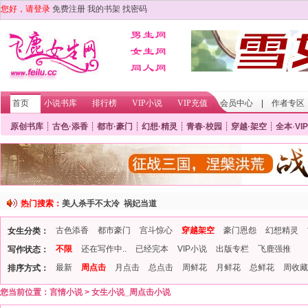
您好，请登录
免费注册
我的书架
找密码
首页
小说书库
排行榜
VIP小说
VIP充值
会员中心
|
作者专区
原创书库
┊
古色·添香
┊
都市·豪门
┊
幻想·精灵
┊
青春·校园
┊
穿越·架空
┊
全本
·
VIP
热门搜索：
美人杀手不太冷
祸妃当道
古色添香
都市豪门
宫斗惊心
穿越架空
豪门恩怨
幻想精灵
女生分类：
不限
还在写作中..
已经完本
VIP小说
出版专栏
飞鹿强推
写作状态：
最新
周点击
月点击
总点击
周鲜花
月鲜花
总鲜花
周收藏
排序方式：
您当前位置：
言情小说
>
女生小说_周点击小说