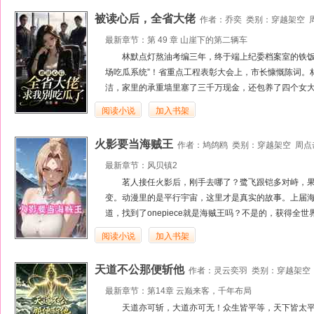
被读心后，全省大佬
作者：
乔奕
类别：
穿越架空
周
最新章节：
第 49 章 山崖下的第二辆车
林默点灯熬油考编三年，终于端上纪委档案室的铁饭
场吃瓜系统”！省重点工程表彰大会上，市长慷慨陈词。
洁，家里的承重墙里塞了三千万现金，还包养了四个女大
阅读小说
加入书架
火影要当海贼王
作者：
鸠鸽鸥
类别：
穿越架空
周点击
最新章节：
风贝镇2
茗人接任火影后，刚手去哪了？鹭飞跟铠多对峙，
变。动漫里的是平行宇宙，这里才是真实的故事。上届海贼
道，找到了onepiece就是海贼王吗？不是的，获得全世界
阅读小说
加入书架
天道不公那便斩他
作者：
灵云奕羽
类别：
穿越架空
最新章节：
第14章 云巅来客，千年布局
天道亦可斩，大道亦可无！众生皆平等，天下皆太