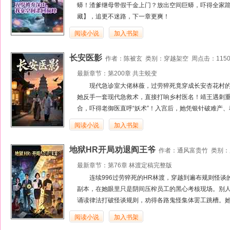
蟒！渣爹继母带假千金上门？放出空间巨蟒，吓得全家
藏】，追更不迷路，下一章更爽！
阅读小说
加入书架
长安医影
作者：
陈被玄
类别：
穿越架空
周点击：1150
最新章节：
第200章 共主蜕变
现代急诊室大佬林薇，过劳猝死竟穿成长安杏花村
她反手一套现代急救术，直接打响乡村医名！靖王遇刺
合，吓得老御医直呼“妖术”！入宫后，她凭银针破难产、
阅读小说
加入书架
地狱HR开局劝退阎王爷
作者：
通风富贵竹
类别：
最新章节：
第76章 林渡定稿完整版
连续996过劳猝死的HR林渡，穿越到遍布规则怪
副本，在她眼里只是阴间压榨员工的黑心考核现场。别
诵读律法打破怪谈规则，劝得各路鬼怪集体罢工跳槽。她
阅读小说
加入书架