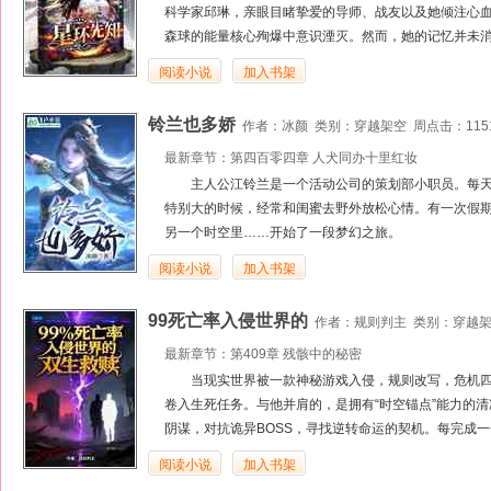
科学家邱琳，亲眼目睹挚爱的导师、战友以及她倾注心血
森球的能量核心殉爆中意识湮灭。然而，她的记忆并未消散
阅读小说
加入书架
铃兰也多娇
作者：
冰颜
类别：
穿越架空
周点击：115
最新章节：
第四百零四章 人犬同办十里红妆
主人公江铃兰是一个活动公司的策划部小职员。每
特别大的时候，经常和闺蜜去野外放松心情。有一次假
另一个时空里……开始了一段梦幻之旅。
阅读小说
加入书架
99死亡率入侵世界的
作者：
规则判主
类别：
穿越
最新章节：
第409章 残骸中的秘密
当现实世界被一款神秘游戏入侵，规则改写，危机四
卷入生死任务。与他并肩的，是拥有“时空锚点”能力的
阴谋，对抗诡异BOSS，寻找逆转命运的契机。每完成一
阅读小说
加入书架