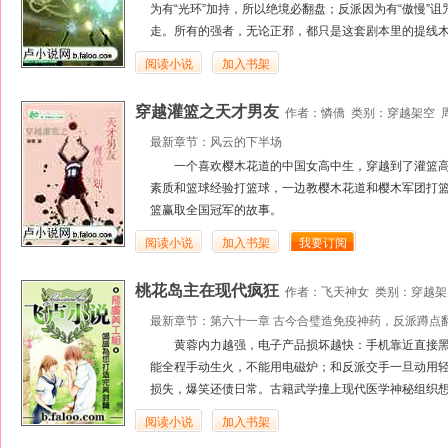
为有“光环”加持，所以绝境必翻盘；反派因为有“傲慢”
走。所有的强者，无论正邪，都只是这套剧本里的提线木偶
阅读小说
加入书架
穿越灌篮之天才男友
作者：
憐僑
类别：
穿越架空
周
最新章节：
风云的下半场
一个喜欢樱木花道的中国女高中生，穿越到了灌篮
素质和篮球经验打篮球，一边教樱木花道和樱木军团打
篮赢取全国冠军的故事。
阅读小说
加入书架
我要订阅
桃花岛主在现代疯狂
作者：
飞天神女
类别：
穿越架
最新章节：
第六十一章 古今合璧造免疫神药，反派蹲点
黄蓉内力越强，电子产品损坏越快：手机靠近直接
能全程手动生火，不能用电磁炉；和反派交手一旦动用
损失，爆笑还债日常。古籍武学撞上现代医学神秘组织想
阅读小说
加入书架