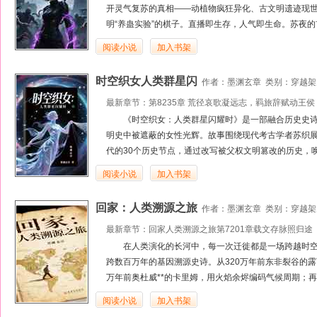
开灵气复苏的真相——动植物疯狂异化、古文明遗迹现
明“养蛊实验”的棋子。直播即生存，人气即生命。苏夜的
阅读小说
加入书架
时空织女人类群星闪
作者：
墨渊玄章
类别：
穿越架
最新章节：
第8235章 荒径哀歌凝远志，羁旅辞赋动王侯
《时空织女：人类群星闪耀时》是一部融合历史史
明史中被遮蔽的女性光辉。故事围绕现代考古学者苏织展
代的30个历史节点，通过改写被父权文明篡改的历史，唤
阅读小说
加入书架
回家：人类溯源之旅
作者：
墨渊玄章
类别：
穿越架
最新章节：
回家人类溯源之旅第7201章载文存脉照归途
在人类演化的长河中，每一次迁徙都是一场跨越时
跨数百万年的基因溯源史诗。从320万年前东非裂谷的露
万年前奥杜威**的卡里姆，用火焰余烬编码气候周期；再到
阅读小说
加入书架