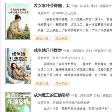
农女靠种茶赚翻，太
作者：
陈被玄
类别：
穿越架空
最新章节：
第200章 虚无之眼
《农女靠种茶赚翻，太子跪我入东宫》沈清禾一朝
代种茶技术，开荒种茶、搞深加工，靠一捧香茗赚得盆
事业，怎么就惹上了权倾朝野的太子殿下？太子爷放着东
阅读小说
加入书架
咸鱼她只想摆烂
作者：
束缊请火
类别：
穿越架空
周点
最新章节：
第五十八章 记忆碎片（1）
苏眠绑定了咸鱼摆烂系统——越摆烂，奖励越多。
误认为天才，直播睡觉被捧为松弛感天花板，控分倒数
辞患有严重失眠症，唯独靠近她才能入睡。为了蹭觉，这
阅读小说
加入书架
成为魔王的正确姿势
作者：
惑在当下
类别：
穿越架
最新章节：
第68章 神圣防线的彻底粉碎
在这个世界，善恶不是道德选择，而是“物理法则”。