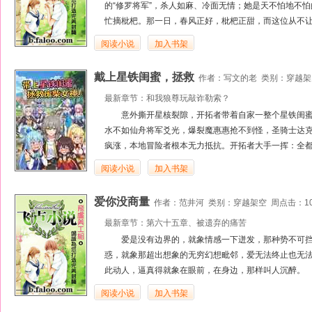
的“修罗将军”，杀人如麻、冷面无情；她是天不怕地不
忙摘枇杷。那一日，春风正好，枇杷正甜，而这位从不让
阅读小说
加入书架
戴上星铁闺蜜，拯救
作者：
写文的老
类别：
穿越架
最新章节：
和我狼尊玩敲诈勒索？
意外撕开星核裂隙，开拓者带着自家一整个星铁闺
水不如仙舟将军爻光，爆裂魔惠惠抢不到怪，圣骑士达
疯涨，本地冒险者根本无力抵抗。开拓者大手一挥：全都
阅读小说
加入书架
爱你没商量
作者：
范井河
类别：
穿越架空
周点击：10
最新章节：
第六十五章、被遗弃的痛苦
爱是没有边界的，就象情感一下迸发，那种势不可
惑，就象那超出想象的无穷幻想毗邻，爱无法终止也无
此动人，逼真得就象在眼前，在身边，那样叫人沉醉。
阅读小说
加入书架