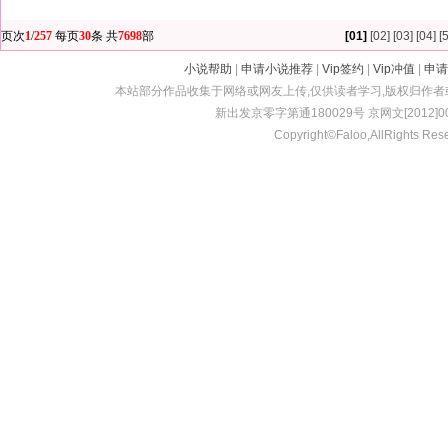
页次
1
/
257
每页
30
条 共
7698
部
[01]
[02]
[03]
[04]
[5
小说帮助
|
申请小说推荐
|
Vip签约
|
Vip冲值
|
申请
本站部分作品收集于网络或网友上传,仅供读者学习,版权归作
新出发京零字第通180029号 京网文[2012]001
Copyright©Faloo,AllRights Res