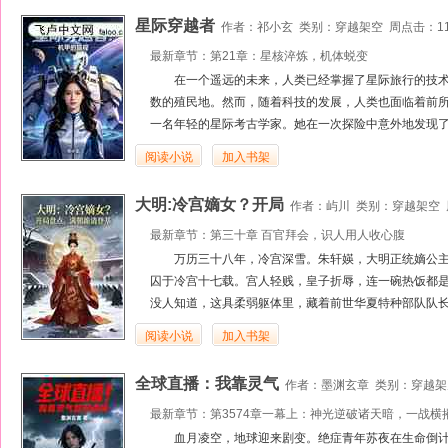
星际穿越者
作者：
祁小玄
类别：
穿越架空
周点击：11
最新章节：
第21章：星核淬炼，机体蜕变
在一个遥远的未来，人类已经掌握了星际旅行的技
数的殖民地。然而，随着科技的发展，人类也面临着前
一名年轻的星际考古学家。她在一次探险中意外地发现了
阅读小说
加入书架
大明:冷宫嫡女？开局
作者：
屿川
类别：
穿越架空
最新章节：
第三十章 百官拜会，识人用人收心腹
万历三十八年，冷宫深雪。朱轩媖，大明正统嫡公
囚于冷宫十七载。宫人轻贱，皇子折辱，连一碗热饭都
没人知道，这具柔弱躯体里，藏着前世华夏特种部队队长
阅读小说
加入书架
全球直播：我靠灵气
作者：
墨渊玄章
类别：
穿越架
最新章节：
第3574章一幕上：神光逆破诸天暗，一战横
血月凌空，地球迎来剧变。绝症青年苏夜在生命倒