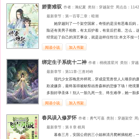
娇妻难驭
作者：
漪妃夏
类别：
穿越架空
周点击：1142
最新章节：
第一百零二章：暗潮
她穿越到了一个架空国家，奇怪的是没有恶毒后妈
险还有美男子相救，有太后护着，有皇后拦着。怎么，这
经营起了自己的演艺事业，就是这样任性!注:本文不按一
阅读小说
加入书架
绑定生子系统十二神
作者：
桃桃渡星河
类别：
穿越
最新章节：
第11章-三兽对峙
现代少女苏晚意外猝死，穿成蛮荒兽世人人唾弃的
欺凌嫌弃，最终落得被献祭凶兽森林的悲惨下场！绝境
多胎好孕圣体！别人一胎九死一生、终生难孕，她一胎多
阅读小说
加入书架
春风误入修罗怀
作者：
勇气可嘉
类别：
穿越架空
周点
最新章节：
第 8 章 棋局
暮春三月，安国公府的三小姐林清月爬树摘枇杷，