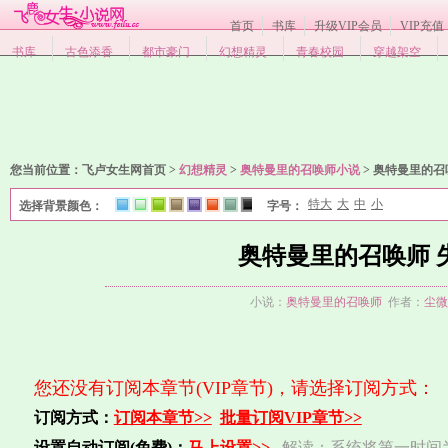
首页
书库
升级VIP会员
VIP充值
书库
古色添香
都市豪门
幻想精灵
青春校园
穿越架空
您当前位置：
飞卢女生网首页 >
幻想精灵
>
奥特曼里的召唤师小说
>
奥特曼里的召
特大
大
中
小
选择背景颜色：
字号：
1
2
3
4
5
6
7
8
奥特曼里的召唤师 
小说：
奥特曼里的召唤师
作者：
尘微
您还没有订阅本章节(VIP章节)，请选择订阅方式：
订阅方式：
订阅本章节>>
批量订阅VIP章节>>
设置自动订阅(免费)：
马上设置>>
解读：系统将第一时间