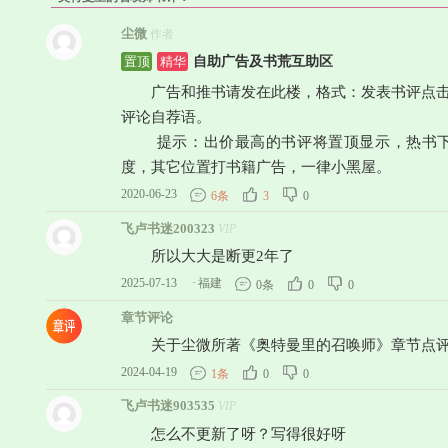
尘微
作者
自助广告及书荒互助区
置顶
精华
广告和推书请发在此楼，格式：发表书评点击“宣
评论自荐语。
提示：出价最高的书评将置顶显示，热书下
度，其它位置打书籍广告，一律小黑屋。
2020-06-23
6条
3
0
飞卢书迷200323
VIP
所以大大是断更2年了
2025-07-13
·
福建
0条
0
0
章节评论
关于尘微所著《奥特曼里的召唤师》章节点
2024-04-19
1条
0
0
飞卢书迷903535
VIP
怎么不更新了呀？写得很好呀