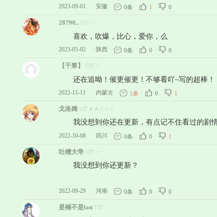
2023-09-01
·
安徽
0条
1
0
28790..
VIP☆
喜欢，吹爆，比心，爱你，么
2023-05-02
·
陕西
0条
0
0
【千寒】
VIP☆
还在追呦！催更催更！不够看吖~写的超棒！
2022-11-11
·
内蒙古
1条
0
1
戈洛姆
VIP★★☆☆☆
我没想到你还在更新，有点记不住看过的剧情
2022-10-08
·
四川
0条
0
1
吐槽大帝
VIP☆
我没想到你还更新？
2022-09-29
·
河南
0条
0
0
是楠不是lan
VIP