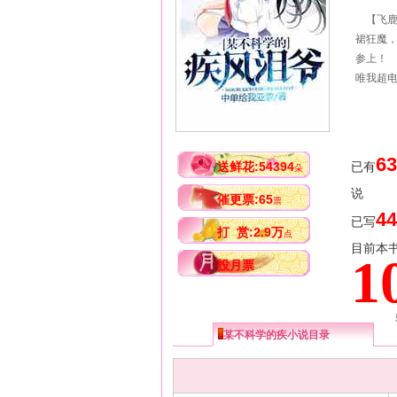
【飞鹿
裙狂魔
参上！
唯我超电
63
送鲜花:54394
已有
朵
说
催更票:65
票
44
已写
打 赏:2.9万
点
目前本
1
投月票
某不科学的疾小说目录