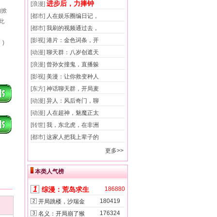
进步后，力捧钟
[浪漫]
的掀
[都市]
人在娱乐圈编日记，
此
[都市]
我刷的视频通过去，
！
[影视]
港片：金色词条，开
)
[动漫]
聊天群：八岁创遮天
[浪漫]
曾孙女撞鬼，直播躲
[影视]
美漫：让你救变种人
[东方]
神话聊天群，开局麦
[动漫]
异人：风后奇门，聊
[动漫]
人在超神，魅魔正太
[转世]
我，东北虎，在非洲
[都市]
这家人把我上辈子的
更多>>
本类人气榜
1
综漫：荒岛求生
186880
180419
2
开局跳楼，沙瑞金
176324
3
名义：开局崩了猴