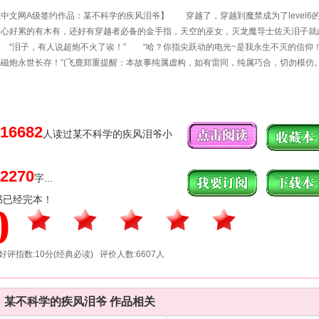
中文网A级签约作品：某不科学的疾风泪爷】 穿越了，穿越到魔禁成为了level6
，心好累的有木有，还好有穿越者必备的金手指，天空的巫女，灭龙魔导士佐天泪子就
 “泪子，有人说超炮不火了诶！” “哈？你指尖跃动的电光~是我永生不灭的信仰
磁炮永世长存！”(飞鹿郑重提醒：本故事纯属虚构，如有雷同，纯属巧合，切勿模仿。
16682
人读过某不科学的疾风泪爷小
2270
字...
书已经完本！
0
好评指数:10分(经典必读) 评价人数:6607人
某不科学的疾风泪爷 作品相关