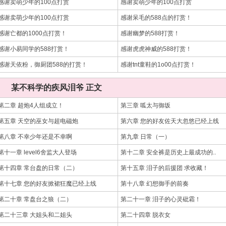
感谢卖萌少年的100点打赏
感谢卖萌少年的100点打赏
感谢卖萌少年的100点打赏
感谢呆毛的588点的打赏！
感谢亡都的1000点打赏！
感谢幽梦的588打赏！
感谢小易同学的588打赏！
感谢虎虎神威的588打赏！
感谢天依粉，御厨团588的打赏！
感谢tnt童鞋的1o00点打赏！
某不科学的疾风泪爷 正文
第二章 超炮4人组成立！
第三章 呱太与御坂
第五章 天空的巫女与超电磁炮
第六章 您的好友佐天大忽悠已经上线
第八章 不幸少年还是不幸啊
第九章 日常（一）
第十一章 level6舍监大人登场
第十二章 安全裤是历史上最成功的..
第十四章 常台盘的日常（二）
第十五章 泪子的后援团 求收藏！
第十七章 您的好友掀裙狂魔已经上线
第十八章 幻想御手的前奏
第二十章 常盘台之狼（二）
第二十一章 泪子的心灵砒霜！
第二十三章 大姐头和二姐头
第二十四章 脱衣女