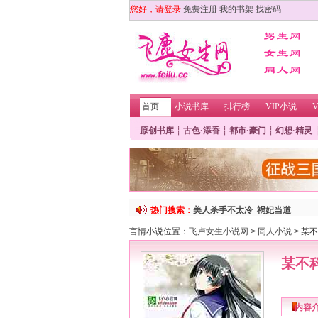
您好，请登录
免费注册
我的书架
找密码
首页
小说书库
排行榜
VIP小说
原创书库
┊
古色·添香
┊
都市·豪门
┊
幻想·精灵
热门搜索：
美人杀手不太冷
祸妃当道
言情小说位置：
飞卢女生小说网
>
同人小说
> 某
某不
内容