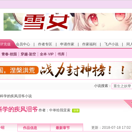
VIP充值
会员中心
|
作者专区
|
申请作家
|
作家福利
|
飞卢小说
|
同
┊
青春·校园
┊
穿越·架空
┊
全本
·
VIP
┊
书库
┊
小说搜索：
不科学的疾风泪爷小说
科学的疾风泪爷
作者：
中单给我亚索
介绍
更新：2018-07-18 17:02
作品信息
最新章节