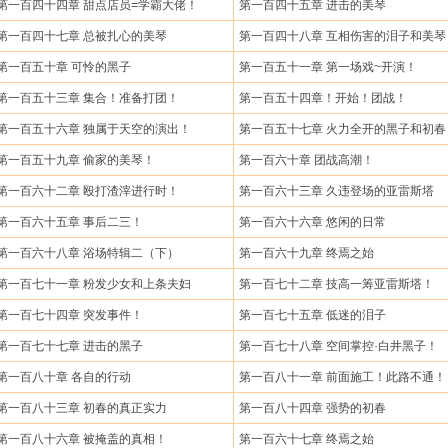
第一百四十四章 甜点店员=学霸大佬！
第一百四十五章 进击的美琴
第一百四十七章 总被扎心的美琴
第一百四十八章 互相伤害的泪子和美琴
第一百五十章 可怜的黑子
第一百五十一章 第一场戏~开演！
第一百五十三章 集合！准备打团！
第一百五十四章！开始！团战！
第一百五十六章 独属于天空的演出！
第一百五十七章 火力全开的黑子和初春
第一百五十九章 偷家的美琴！
第一百六十章 团战高潮！
第一百六十二章 殴打渣滓进行时！
第一百六十三章 久违登场的亚雷斯塔
第一百六十五章 事后二三！
第一百六十六章 悠闲的日常
第一百六十八章 浴场特辑二（下）
第一百六十九章 终焉之始
第一百七十一章 粉发少女和上条夫妇
第一百七十二章 技高一筹亚雷斯塔！
第一百七十四章 突发事件！
第一百七十五章 低迷的泪子
第一百七十七章 进击的黑子
第一百七十八章 空间掌控·白井黑子！
第一百八十章 各自的行动
第一百八十一章 前面施工！此路不通！
第一百八十三章 初春的真正实力
第一百八十四章 强势的初春
第一百八十六章 被掩盖的真相！
第一百六十七章 终焉之始