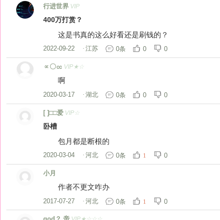
行进世界
VIP
400万打赏？
这是书真的这么好看还是刷钱的？
2022-09-22
·
江苏
0条
0
0
∝〇㏄
VIP★☆
啊
2020-03-17
·
湖北
0条
0
0
[ ]□□爱
VIP☆
卧槽
包月都是断根的
2020-03-04
·
河北
0条
0
1
小月
作者不更文咋办
2017-07-27
·
河北
0条
0
1
god？ 帝
VIP★☆☆☆