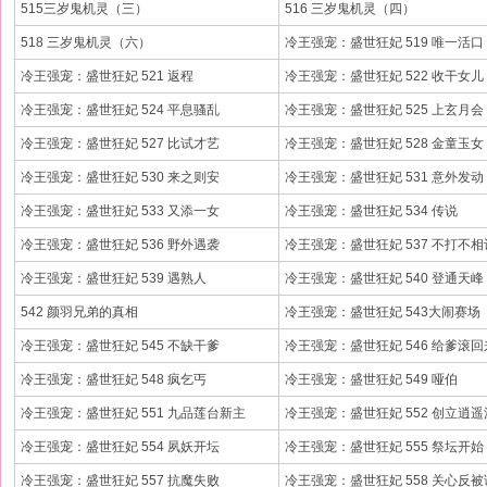
515三岁鬼机灵（三）
516 三岁鬼机灵（四）
518 三岁鬼机灵（六）
冷王强宠：盛世狂妃 519 唯一活口
冷王强宠：盛世狂妃 521 返程
冷王强宠：盛世狂妃 522 收干女儿
冷王强宠：盛世狂妃 524 平息骚乱
冷王强宠：盛世狂妃 525 上玄月会
冷王强宠：盛世狂妃 527 比试才艺
冷王强宠：盛世狂妃 528 金童玉女
冷王强宠：盛世狂妃 530 来之则安
冷王强宠：盛世狂妃 531 意外发动
冷王强宠：盛世狂妃 533 又添一女
冷王强宠：盛世狂妃 534 传说
冷王强宠：盛世狂妃 536 野外遇袭
冷王强宠：盛世狂妃 537 不打不相
冷王强宠：盛世狂妃 539 遇熟人
冷王强宠：盛世狂妃 540 登通天峰
542 颜羽兄弟的真相
冷王强宠：盛世狂妃 543大闹赛场
冷王强宠：盛世狂妃 545 不缺干爹
冷王强宠：盛世狂妃 546 给爹滚回
冷王强宠：盛世狂妃 548 疯乞丐
冷王强宠：盛世狂妃 549 哑伯
冷王强宠：盛世狂妃 551 九品莲台新主
冷王强宠：盛世狂妃 552 创立逍遥
冷王强宠：盛世狂妃 554 夙妖开坛
冷王强宠：盛世狂妃 555 祭坛开始
冷王强宠：盛世狂妃 557 抗魔失败
冷王强宠：盛世狂妃 558 关心反被