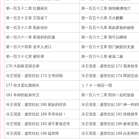
第一百五十二章 红颜祸水
第一百五十三章 独闯幽渊地穴
第一百五十五章 又昏迷了
第一百五十六章 天火麒麟
第一百五十八章 夙妖你好
第一百五十九章 夙妖家族的秘密
第一百六十一章 夜孤村的臣服
第一百六十二章 我可以瞬移
第一百六十四章 送羊入虎口
第一百六十五章 西门婉茹的支援
第一百六十七章 被轻薄
第一百六十八章 被逼二嫁
170 大闹夜灵国京师
冷王强宠：盛世狂妃 171 我来抢亲
冷王强宠：盛世狂妃 173 王爷回朝
冷王强宠：盛世狂妃 174 两国交战
177 你才是红颜祸水
１７９ 一报还一报
181 本帅的贴身侍卫
第一百八十二章 陪你一起吃饭饭
冷王强宠：盛世狂妃 186 夙妖的忧伤
冷王强宠：盛世狂妃 187 神一样
冷王强宠：盛世狂妃 189 哥哥你好！
冷王强宠：盛世狂妃 191 投桃报李
冷王强宠：盛世狂妃 193 请不要迷恋哥
冷王强宠：盛世狂妃 196 敌将是
冷王强宠：盛世狂妃 198 猛兽阵
冷王强宠：盛世狂妃 199 白巫师