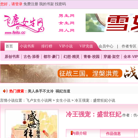
您好，请登录
免费注册
我的书架
找密码
首页
小说书库
排行榜
VIP小说
VIP充值
会员中心
|
作者专区
原创书库
┊
古色·添香
┊
都市·豪门
┊
幻想·精灵
┊
青春·校园
┊
穿越·架空
┊
全本
·
VIP
热门搜索：
美人杀手不太冷
祸妃当道
言情小说位置：
飞卢女生小说网
>
女生小说
> 冷王强宠：盛世狂妃小说
冷王强宠：盛世狂妃
作者：
伤
内容介绍
作品信息