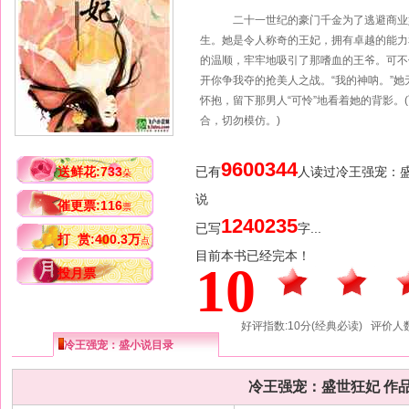
二十一世纪的豪门千金为了逃避商业婚
生。她是令人称奇的王妃，拥有卓越的能力
的温顺，牢牢地吸引了那嗜血的王爷。可不
开你争我夺的抢美人之战。“我的神呐。”
怀抱，留下那男人“可怜”地看着她的背影
合，切勿模仿。)
9600344
送鲜花:733
已有
人读过冷王强宠：
朵
说
催更票:116
票
1240235
已写
字...
打 赏:400.3万
点
目前本书已经完本！
10
投月票
好评指数:10分(经典必读) 评价人数
冷王强宠：盛小说目录
冷王强宠：盛世狂妃 作