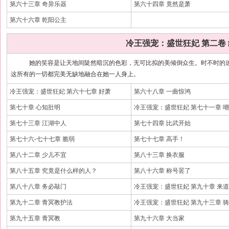
第六十三章 奇异乐器
第六十四章 竟然是萧
第六十六章 乾阳公主
冷王强宠：盛世狂妃 第二卷
她的笑容是让天地间陡然暗沉的色彩，无可比拟的美倾倒众生。时不时的迷
这所有的一切都完美无缺地融合在她一人身上。
冷王强宠：盛世狂妃 第六十七章 好萧
第六十八章 一曲惊鸿
第七十章 心知肚明
冷王强宠：盛世狂妃 第七十一章 
第七十三章 江湖中人
第七十四章 比武开始
第七十六-七十七章 脆弱
第七十七章 高手！
第八十二章 少儿不宜
第八十三章 换衣服
第八十五章 究竟是什么样的人？
第八十六章 称号罢了
第八十八章 务必敲门
冷王强宠：盛世狂妃 第九十章 来
第九十二章 青冥教护法
冷王强宠：盛世狂妃 第九十三章 
第九十五章 青冥教
第九十六章 大当家