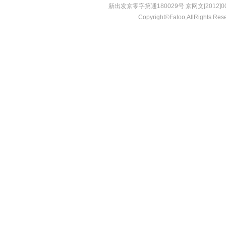
新出发京零字第通180029号 京网文[2012]001
Copyright©Faloo,AllRights Res