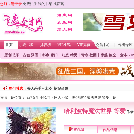
您好，请登录
免费注册
我的书架
找密码
首页
小说书库
排行榜
VIP小说
VIP充值
会员中心
|
作者专区
原创书库
┊
古色·添香
┊
都市·豪门
┊
幻想·精灵
┊
青春·校园
┊
穿越·架空
┊
全本
·
VIP
热门搜索：
美人杀手不太冷
祸妃当道
言情小说位置：
飞卢女生小说网
>
同人小说
> 哈利波特魔法世界 等爱小说
哈利波特魔法世界 等爱
作者
内容介绍
作品信息