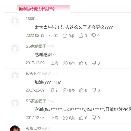
哈利波特魔法小说评论
16601..
太太太牛啦！过去这么久了还会更么????
2022-02-11
·
北京
0条
0
0
SS家的团子
作者
感谢感谢～～
2017-12-09
·
上海
0条
0
0
寂灭凡尘
VIP Super
加油(???_??)?
2017-12-09
·
辽宁
0条
0
0
SS家的团子
作者
谢谢(&#*****;ω&#*****;)&#*****;只能继续在
2017-12-05
·
上海
0条
0
0
火影灬控
VIP☆