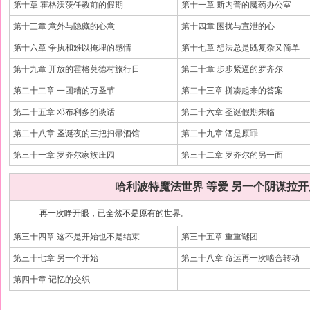
第十章 霍格沃茨任教前的假期
第十一章 斯内普的魔药办公室
第十三章 意外与隐藏的心意
第十四章 困扰与宣泄的心
第十六章 争执和难以掩埋的感情
第十七章 想法总是既复杂又简单
第十九章 开放的霍格莫德村旅行日
第二十章 步步紧逼的罗齐尔
第二十二章 一团糟的万圣节
第二十三章 拼凑起来的答案
第二十五章 邓布利多的谈话
第二十六章 圣诞假期来临
第二十八章 圣诞夜的三把扫帚酒馆
第二十九章 酒是原罪
第三十一章 罗齐尔家族庄园
第三十二章 罗齐尔的另一面
哈利波特魔法世界 等爱 另一个阴谋拉
再一次睁开眼，已全然不是原有的世界。
第三十四章 这不是开始也不是结束
第三十五章 重重谜团
第三十七章 另一个开始
第三十八章 命运再一次啮合转动
第四十章 记忆的交织