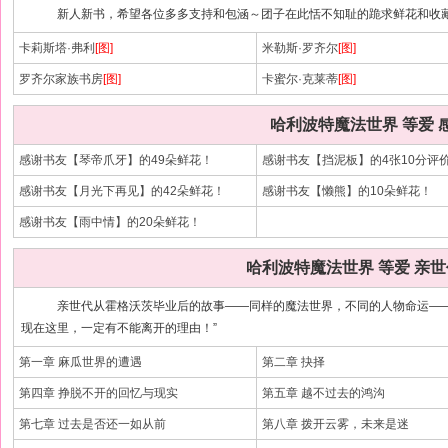
新人新书，希望各位多多支持和包涵～团子在此恬不知耻的跪求鲜花和收藏
卡莉斯塔·弗利
[图]
米勒斯·罗齐尔
[图]
罗齐尔家族书房
[图]
卡蜜尔·克莱蒂
[图]
哈利波特魔法世界 等爱 
感谢书友【琴帝爪牙】的49朵鲜花！
感谢书友【挡泥板】的4张10分评
感谢书友【月光下再见】的42朵鲜花！
感谢书友【懒熊】的10朵鲜花！
感谢书友【雨中情】的20朵鲜花！
哈利波特魔法世界 等爱 亲
亲世代从霍格沃茨毕业后的故事——同样的魔法世界，不同的人物命运——这
现在这里，一定有不能离开的理由！”
第一章 麻瓜世界的遭遇
第二章 抉择
第四章 挣脱不开的回忆与现实
第五章 越不过去的鸿沟
第七章 过去是否还一如从前
第八章 拨开云雾，未来是迷