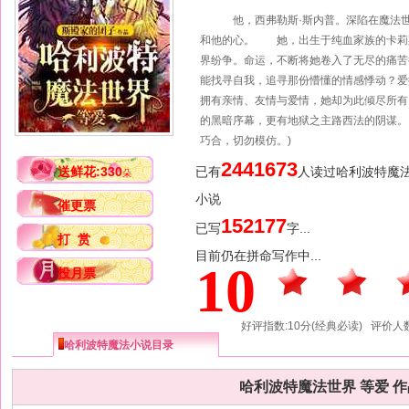
他，西弗勒斯·斯内普。深陷在魔法世
和他的心。 她，出生于纯血家族的卡莉
界纷争。命运，不断将她卷入了无尽的痛
能找寻自我，追寻那份懵懂的情感悸动？爱
拥有亲情、友情与爱情，她却为此倾尽所有
的黑暗序幕，更有地狱之主路西法的阴谋。.
巧合，切勿模仿。)
2441673
送鲜花:330
已有
人读过哈利波特魔法
朵
小说
催更票
152177
已写
字...
打 赏
目前仍在拼命写作中...
10
投月票
好评指数:10分(经典必读) 评价人数
哈利波特魔法小说目录
哈利波特魔法世界 等爱 