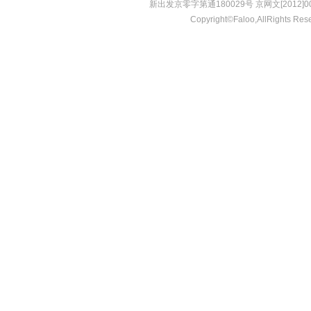
新出发京零字第通180029号 京网文[2012]001
Copyright©Faloo,AllRights Res