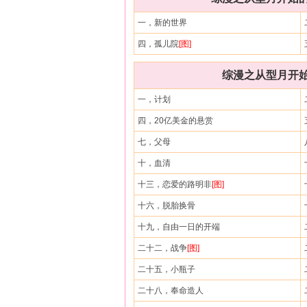
一，新的世界
四，孤儿院
[图]
综漫之从型月开始
一，计划
四，20亿美金的悬赏
七，父母
十，血清
十三，恋爱的路明非
[图]
十六，脱胎换骨
十九，自由一日的开端
二十二，战争
[图]
二十五，小瓶子
二十八，奉命造人