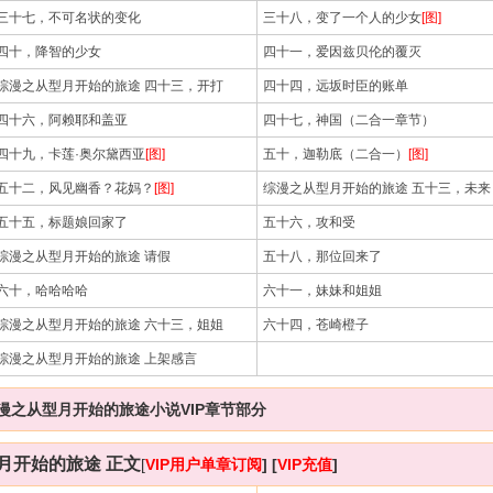
三十七，不可名状的变化
三十八，变了一个人的少女
[图]
四十，降智的少女
四十一，爱因兹贝伦的覆灭
综漫之从型月开始的旅途 四十三，开打
四十四，远坂时臣的账单
四十六，阿赖耶和盖亚
四十七，神国（二合一章节）
四十九，卡莲·奥尔黛西亚
[图]
五十，迦勒底（二合一）
[图]
五十二，风见幽香？花妈？
[图]
综漫之从型月开始的旅途 五十三，未来
五十五，标题娘回家了
五十六，攻和受
综漫之从型月开始的旅途 请假
五十八，那位回来了
六十，哈哈哈哈
六十一，妹妹和姐姐
综漫之从型月开始的旅途 六十三，姐姐
六十四，苍崎橙子
综漫之从型月开始的旅途 上架感言
漫之从型月开始的旅途小说VIP章节部分
月开始的旅途 正文
[
VIP用户单章订阅
] [
VIP充值
]