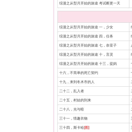
综漫之从型月开始的旅途 考试断更一天
综漫之从型月开始的旅途 一，少女
综漫之从型月开始的旅途 四，任务
综漫之从型月开始的旅途 七，奈亚子
综漫之从型月开始的旅途 十，言灵
综漫之从型月开始的旅途 十三，提妈
十六，不简单的死亡契约
十九，来到冬木市的人
二十二，乱入者
二十五，村姑的到来
二十八，光与暗
三十一，情趣衣物
三十四，斯卡哈
[图]