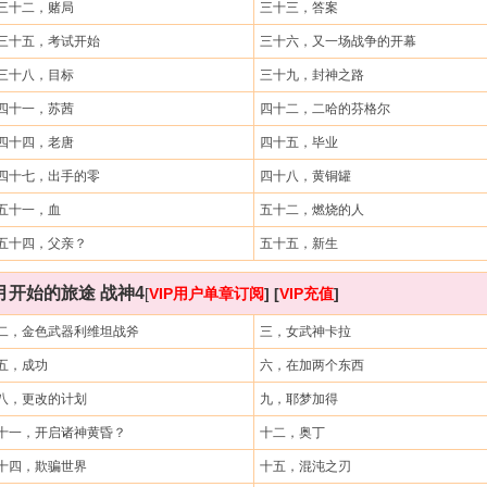
三十二，赌局
三十三，答案
三十五，考试开始
三十六，又一场战争的开幕
三十八，目标
三十九，封神之路
四十一，苏茜
四十二，二哈的芬格尔
四十四，老唐
四十五，毕业
四十七，出手的零
四十八，黄铜罐
五十一，血
五十二，燃烧的人
五十四，父亲？
五十五，新生
开始的旅途 战神4
[
VIP用户单章订阅
] [
VIP充值
]
二，金色武器利维坦战斧
三，女武神卡拉
五，成功
六，在加两个东西
八，更改的计划
九，耶梦加得
十一，开启诸神黄昏？
十二，奥丁
十四，欺骗世界
十五，混沌之刃