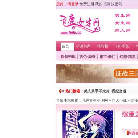
您好，请登录
免费注册
我的书架
找密码
首页
小说书库
排行榜
VIP小说
原创书库
┊
古色·添香
┊
都市·豪门
┊
幻想·精灵
热门搜索：
美人杀手不太冷
祸妃当道
言情小说位置：
飞卢女生小说网
>
同人小说
> 综
综漫
内容