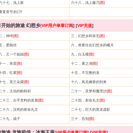
六十七，浅上家
六十八，浅上藤乃
[图]
重复章节勿订!!
开始的旅途 幻想乡
[
VIP用户单章订阅
] [
VIP充值
]
二，神绮
[图]
三，幻想乡和呆毛
[图]
五，爱丽丝
六，将要住在幻想乡的曦月
八，又一个姐姐
[图]
九，白玉楼
[图]
十一，笨蛋
[图]
十二，雾之湖
[图]
十四，红雾
[图]
十五，不完整的龙
十七，芙兰朵露
[图]
十八，风见幽香的到来
二十，主动的帕秋莉
二十一，灵梦和魔理沙
[图]
二十三，出乎意料的发展
[图]
二十四，射命丸文
[图]
二十六，没死的射命丸文
二十七，巨大的黑龙虚影
二十九，戒子
三十，告别
[图]
旅途 龙族前传：冰海王座
[
VIP用户单章订阅
] [
VIP充值
]