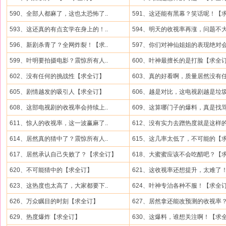
590、全部人都麻了，这也太恐怖了..
591、这还能有黑幕？笑话呢！【求.
593、这还真的有点玄学在身上的！..
594、明天的收视率再涨，问题不大.
596、新剧杀青了？全网炸裂！【求..
597、你们对神仙姐姐的表现绝对会.
599、叶明要拍摄电影？震惊所有人..
600、叶神最擅长的是打脸【求全
602、没有任何的挑战性【求全订】
603、真的好看啊，质量居然没有任.
605、剧情越发的吸引人【求全订】
606、越是对比，这电视剧越是垃圾.
608、这部电视剧的收视率会持续上..
609、这算哪门子的爆料，真是找骂.
611、惊人的收视率，这一波赢麻了..
612、没有实力去蹭热度就是这样的.
614、居然真的猜中了？震惊所有人..
615、这几率太低了，不可能的【求.
617、居然承认自己失败了？【求全订】
618、大蜜蜜应该不会吃醋吧？【求.
620、不可能猜中的【求全订】
621、这收视率还想提升，太难了！.
623、这热度也太高了，大家都要下..
624、叶神专治各种不服！【求全
626、万众瞩目的时刻【求全订】
627、居然拿还能改预测的收视率？.
629、热度爆炸【求全订】
630、这爆料，谁想关注啊！【求