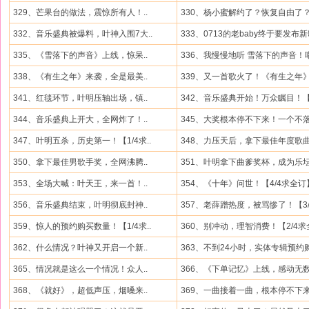
329、芒果台的做法，震惊所有人！..
330、杨小蜜解约了？恢复自由了？.
332、音乐盛典被爆料，叶神入围7大..
333、0713的老baby终于要发布新歌
335、《雪落下的声音》上线，惊呆..
336、我慢慢地听 雪落下的声音！唱
338、《有生之年》来袭，全是最美..
339、又一首歌火了！《有生之年》.
341、红毯环节，叶明压轴出场，镇..
342、音乐盛典开始！万众瞩目！【.
344、音乐盛典上开大，全网炸了！..
345、大奖根本停不下来！一个不落.
347、叶明五杀，历史第一！【1/4求..
348、力压天后，拿下最佳年度歌曲.
350、拿下最佳男歌手奖，全网沸腾..
351、叶明拿下曲爹奖杯，成为乐坛.
353、全场大喊：叶天王，来一首！..
354、《十年》问世！【4/4求全订
356、音乐盛典结束，叶明彻底封神..
357、老薛蹭热度，被骂惨了！【3/4
359、惊人的预约购买数量！【1/4求..
360、别冲动，理智消费！【2/4求全
362、什么情况？叶神又开启一个新..
363、不到24小时，实体专辑预约购
365、情况就是这么一个情况！众人..
366、《下单记忆》上线，感动无数.
368、《就好》，超低声压，烟嗓来..
369、一曲接着一曲，根本停不下来.