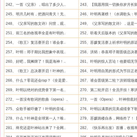
242、一首《父亲》，唱出了多少人..
243、【我愿用我一切换你岁月长留.
245、明月几时有，把酒问青天！无..
246、叶明再屠榜！《水调歌头：明.
248、《父亲写的散文诗》问世，观..
249、《父亲写的散文诗》，这是一.
251、前三名的收视率全是有叶明的..
252、听着天后版本的《父亲写的散.
254、《歌王》复活赛开启！谁会拿..
255、苏媛复活赛上祈求叶明的原谅.
257、叶明：邓子期比我想象中表现..
258、洪韬：恭喜邓子期晋级总决赛.
260、好吧，我摊牌了！我是海神！..
261、叶明的惊人言论！他要唱无字.
263、《歌王》总决赛开启！叶神的..
264、叶明用自黑的形式为节目正名.
266、什么？零花还会rap？《全是爱..
267、谁会晋级第二轮？洪韬现场邀.
269、叶明以绝对的优势拿下第一名..
270、第二轮开启！全员开挂！寒洪.
272、一首没有歌词的歌曲《opera》..
273、一首《Opera》，叶神彻底封
275、众歌手被吓傻了！叶明的音域..
276、叶明以满票的完美成绩拿下歌.
278、什么？叶神是全球第一人？唯..
279、苏媛跳楼自杀，网络炸了！【.
281、终究还是叶神站出来了？全网..
282、《快乐再出发》首播，收视率.