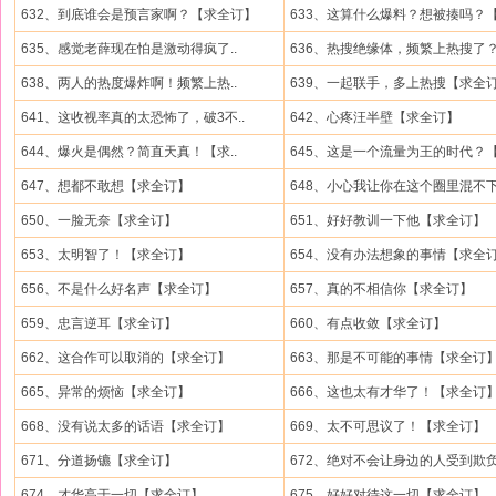
632、到底谁会是预言家啊？【求全订】
633、这算什么爆料？想被揍吗？【.
635、感觉老薛现在怕是激动得疯了..
636、热搜绝缘体，频繁上热搜了？.
638、两人的热度爆炸啊！频繁上热..
639、一起联手，多上热搜【求全
641、这收视率真的太恐怖了，破3不..
642、心疼汪半壁【求全订】
644、爆火是偶然？简直天真！【求..
645、这是一个流量为王的时代？【.
647、想都不敢想【求全订】
648、小心我让你在这个圈里混不下.
650、一脸无奈【求全订】
651、好好教训一下他【求全订】
653、太明智了！【求全订】
654、没有办法想象的事情【求全
656、不是什么好名声【求全订】
657、真的不相信你【求全订】
659、忠言逆耳【求全订】
660、有点收敛【求全订】
662、这合作可以取消的【求全订】
663、那是不可能的事情【求全订
665、异常的烦恼【求全订】
666、这也太有才华了！【求全订
668、没有说太多的话语【求全订】
669、太不可思议了！【求全订】
671、分道扬镳【求全订】
672、绝对不会让身边的人受到欺负.
674、才华高于一切【求全订】
675、好好对待这一切【求全订】