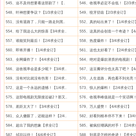
545、迫不及待想要看这部剧了！【..
546、收视率必定不会低！【2/3求全
548、叶神想要争议？【1/3求全订】
549、咬牙切齿【2/3求全订】
551、没有退路了，只能一路走到黑..
552、真的站出来了！【1/4求全订
554、给了我这么大的惊喜【3/4求全..
555、这真的会创造一个奇迹？【4/4
557、谁能笑到最后！【2/4求全订】
558、热度爆炸！【3/4求全订】
560、即将开播！【1/4求全订】
561、这也太好看了！【2/4求全订
563、全网爆炸了！【4/4求全订】
564、绝对是爆款潜质的电视剧！【.
566、这收视率会是多少呢？【3/4求..
567、这豆瓣评分也太高了吧？【4/4
569、没有对比就没有伤害！【2/4求..
570、人生道路，再也看不到光亮！.
572、这是一个永远的遗憾！【1/4求..
573、惊人的爆料！【2/4求全订】
575、这部电视剧无限接近破2？那又..
576、收视率峰值就是一个笑话啊！.
578、差距太大了！【3/4求全订】
579、万人盛赞！【4/4求全订】
581、众人傻眼了，还能这样？【2/4..
582、好看到根本停不下来！【3/4求
584、超出了我的想象【求全订】
585、被疯狂嘲讽的对手！【2/4求全
587、拭目以待！【4/4求全订】
588、到底是怎样的奇迹！【求全