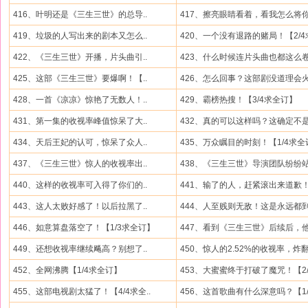
416、叶明还是《三生三世》的总导..
417、擦亮眼睛看着，看我怎么将你.
419、垃圾的人写出来的剧本又怎么..
420、一个没有退路的赌局！【2/4求
422、《三生三世》开播，片头曲引..
423、什么时候连片头曲也都这么卷.
425、这部《三生三世》要爆啊！【..
426、怎么回事？这部剧没道理会火.
428、一首《凉凉》惊艳了无数人！..
429、霸榜热搜！【3/4求全订】
431、第一集的收视率峰值惊呆了大..
432、真的可以这样吗？这确定不是.
434、天后王妃的认可，惊呆了众人..
435、万众瞩目的时刻！【1/4求全
437、《三生三世》惊人的收视率出..
438、《三生三世》导演团队纷纷站.
440、这样的收视率可入得了你们的..
441、输了的人，赶紧滚出来道歉！.
443、这人太败好感了！以后拉黑了..
444、人至贱则无敌！这是永远都到.
446、如意算盘落空了！【1/3求全订】
447、看到《三生三世》后续后，他.
449、还想收视率继续飚高？别想了..
450、惊人的2.52%的收视率，炸翻
452、全网沸腾【1/4求全订】
453、大蜜蜜终于打破了魔咒！【2/4
455、这部电视剧太猛了！【4/4求全..
456、这首歌曲有什么深意吗？【1/3