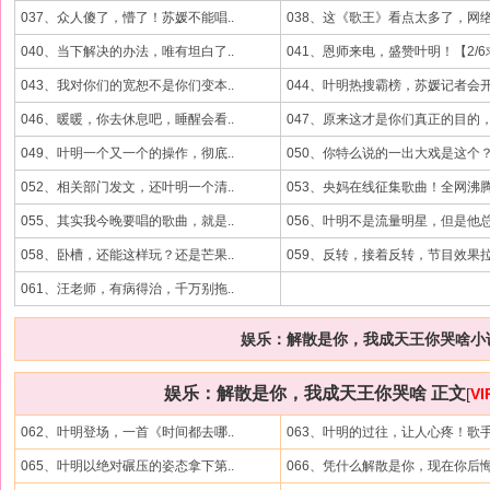
037、众人傻了，懵了！苏媛不能唱..
038、这《歌王》看点太多了，网络.
040、当下解决的办法，唯有坦白了..
041、恩师来电，盛赞叶明！【2/6求
043、我对你们的宽恕不是你们变本..
044、叶明热搜霸榜，苏媛记者会开.
046、暖暖，你去休息吧，睡醒会看..
047、原来这才是你们真正的目的，.
049、叶明一个又一个的操作，彻底..
050、你特么说的一出大戏是这个？.
052、相关部门发文，还叶明一个清..
053、央妈在线征集歌曲！全网沸腾.
055、其实我今晚要唱的歌曲，就是..
056、叶明不是流量明星，但是他总.
058、卧槽，还能这样玩？还是芒果..
059、反转，接着反转，节目效果拉.
061、汪老师，有病得治，千万别拖..
娱乐：解散是你，我成天王你哭啥小说
娱乐：解散是你，我成天王你哭啥 正文
[
V
062、叶明登场，一首《时间都去哪..
063、叶明的过往，让人心疼！歌手.
065、叶明以绝对碾压的姿态拿下第..
066、凭什么解散是你，现在你后悔.