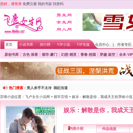
您好，请登录
免费注册
我的书架
找密码
首页
小说书库
排行榜
VIP小说
VIP充值
会员中心
|
作者专区
原创书库
┊
古色·添香
┊
都市·豪门
┊
幻想·精灵
┊
青春·校园
┊
穿越·架空
┊
全本
·
VIP
热门搜索：
美人杀手不太冷
祸妃当道
言情小说位置：
飞卢女生小说网
>
都市言情
> 娱乐：解散是你，我成天王你哭啥小说
娱乐：解散是你，我成天
内容介绍
作品信息