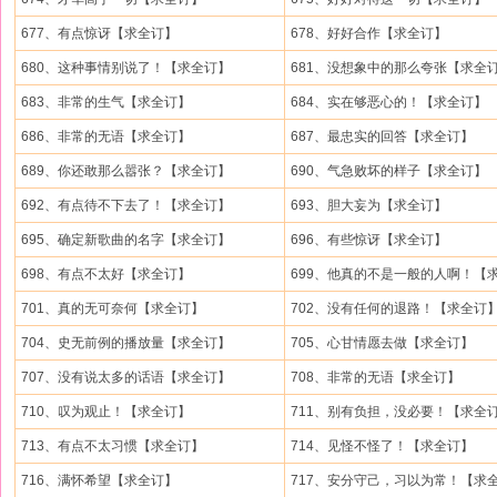
677、有点惊讶【求全订】
678、好好合作【求全订】
680、这种事情别说了！【求全订】
681、没想象中的那么夸张【求全
683、非常的生气【求全订】
684、实在够恶心的！【求全订】
686、非常的无语【求全订】
687、最忠实的回答【求全订】
689、你还敢那么嚣张？【求全订】
690、气急败坏的样子【求全订】
692、有点待不下去了！【求全订】
693、胆大妄为【求全订】
695、确定新歌曲的名字【求全订】
696、有些惊讶【求全订】
698、有点不太好【求全订】
699、他真的不是一般的人啊！【求.
701、真的无可奈何【求全订】
702、没有任何的退路！【求全订
704、史无前例的播放量【求全订】
705、心甘情愿去做【求全订】
707、没有说太多的话语【求全订】
708、非常的无语【求全订】
710、叹为观止！【求全订】
711、别有负担，没必要！【求全
713、有点不太习惯【求全订】
714、见怪不怪了！【求全订】
716、满怀希望【求全订】
717、安分守己，习以为常！【求