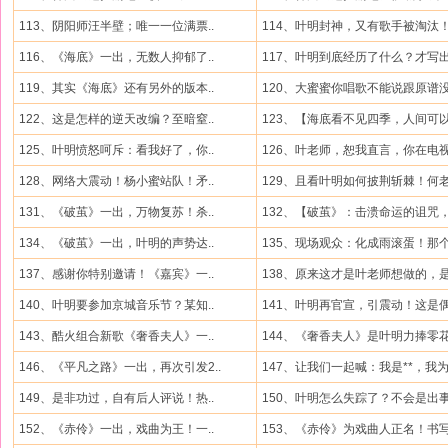
113、阴阳师汪半壁；唯一一位满票..
114、叶明封神，又有歌手被淘汰！.
116、《海底》一出，无数人抑郁了..
117、叶明到底经历了什么？才写出.
119、其实《海底》还有另外的版本..
120、大蜜蜜你唱歌不能说跟原谱没.
122、这是怎样的逆天改编？至暗窒..
123、【海底看不见四季，人间可以.
125、叶明愤怒呵斥：看我好了，你..
126、叶老师，恕我直言，你在电视.
128、网络大震动！杨小蜜站队！矛..
129、且看叶明如何披荆斩棘！何老.
131、《破茧》一出，万物复苏！杀..
132、【破茧》：击溃命运的诅咒，.
134、《破茧》一出，叶明的声势达..
135、现场观众：化成雨滚蛋！那个.
137、感谢你特别邀请！《嘉宾》一..
138、原来这才是叶老师想做的，是.
140、叶明要参加京城音乐节？某知..
141、叶明再官宣，引震动！这是偶.
143、酷火组合新歌《奢香夫人》一..
144、《奢香夫人》是叶明力捧零花.
146、《平凡之路》一出，再次引发2..
147、让我们一起喊：我是**，我为.
149、是非功过，自有后人评说！热..
150、叶明怎么失踪了？不会是出事.
152、《赤伶》一出，戏曲为王！一..
153、《赤伶》为戏曲人正名！书写.