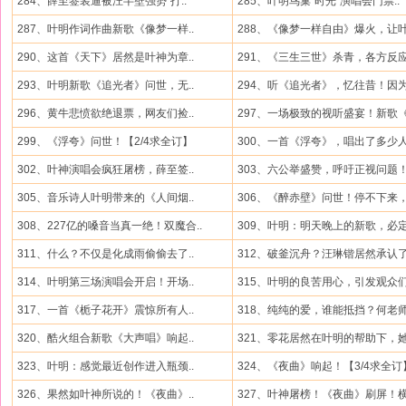
284、薛至签装逼被汪半壁强势“打..
285、叶明鸟巢“时光”演唱会门票..
287、叶明作词作曲新歌《像梦一样..
288、《像梦一样自由》爆火，让叶.
290、这首《天下》居然是叶神为章..
291、《三生三世》杀青，各方反应.
293、叶明新歌《追光者》问世，无..
294、听《追光者》，忆往昔！因为.
296、黄牛悲愤欲绝退票，网友们捡..
297、一场极致的视听盛宴！新歌《.
299、《浮夸》问世！【2/4求全订】
300、一首《浮夸》，唱出了多少人.
302、叶神演唱会疯狂屠榜，薛至签..
303、六公举盛赞，呼吁正视问题！.
305、音乐诗人叶明带来的《人间烟..
306、《醉赤壁》问世！停不下来，.
308、227亿的嗓音当真一绝！双魔合..
309、叶明：明天晚上的新歌，必定.
311、什么？不仅是化成雨偷偷去了..
312、破釜沉舟？汪琳锴居然承认了.
314、叶明第三场演唱会开启！开场..
315、叶明的良苦用心，引发观众们.
317、一首《栀子花开》震惊所有人..
318、纯纯的爱，谁能抵挡？何老师.
320、酷火组合新歌《大声唱》响起..
321、零花居然在叶明的帮助下，她.
323、叶明：感觉最近创作进入瓶颈..
324、《夜曲》响起！【3/4求全订
326、果然如叶神所说的！《夜曲》..
327、叶神屠榜！《夜曲》刷屏！横.