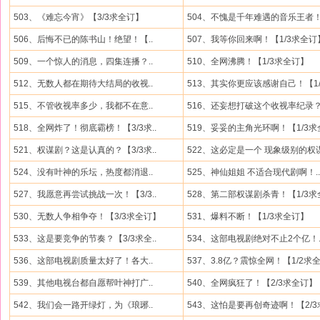
503、《难忘今宵》【3/3求全订】
504、不愧是千年难遇的音乐王者！.
506、后悔不已的陈书山！绝望！【..
507、我等你回来啊！【1/3求全订
509、一个惊人的消息，四集连播？..
510、全网沸腾！【1/3求全订】
512、无数人都在期待大结局的收视..
513、其实你更应该感谢自己！【1/3
515、不管收视率多少，我都不在意..
516、还妄想打破这个收视率纪录？.
518、全网炸了！彻底霸榜！【3/3求..
519、妥妥的主角光环啊！【1/3求全
521、权谋剧？这是认真的？【3/3求..
522、这必定是一个 现象级别的权谋
524、没有叶神的乐坛，热度都消退..
525、神仙姐姐 不适合现代剧啊！..
527、我愿意再尝试挑战一次！【3/3..
528、第二部权谋剧杀青！【1/3求全
530、无数人争相争夺！【3/3求全订】
531、爆料不断！【1/3求全订】
533、这是要竞争的节奏？【3/3求全..
534、这部电视剧绝对不止2个亿！.
536、这部电视剧质量太好了！各大..
537、3.8亿？震惊全网！【1/2求
539、其他电视台都自愿帮叶神打广..
540、全网疯狂了！【2/3求全订】
542、我们会一路开绿灯，为《琅琊..
543、这怕是要再创奇迹啊！【2/3求