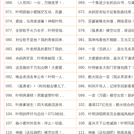
068、《人世间》一出，万物发芽！..
069、一个叛逆少女的自白书，引爆.
071、叶明跟杨小蜜隔空互动，苏媛..
072、央妈宣布短片征集歌曲结果，.
074、蜜姐，当局者迷嘛！神棍叶明..
075、苏媛被曝光补缴，网络震动！.
077、全部歌手火力全开，叶明登场..
078、《孤勇者》横空出世，谁说站.
080、补位歌手是他？我的青春回来..
081、我单纯看他不顺眼，又当又立.
083、妈妈，叶老师真的看到了我的..
084、一首《无碑人》，道出无名英.
086、央妈再官宣，叶明将献唱《无..
087、大蜜蜜的求助，嘉兴天下邀请.
089、这音频你千万别点啊！大蜜蜜..
090、叶明被各大部门官微包围了！.
092、晚会表演名单公布！叶明一人..
093、酷火组合一首《我从草原来》.
095、《孤勇者》+《时间都去哪儿了..
096、时间不等人，记得常回家看看.
098、叶明再屠榜！周董盛赞叶明，..
099、一首《万疆》横空出世！新的.
101、叶曲爹诞生！四大戏曲流派传..
102、邀请227亿先生；酷火组合的未
104、叶明的呼吁与总结！0713粉丝..
105、叶明演唱两首完全极端风格的.
107、杨小蜜对外宣布：停止一切嘉..
108、嘉兴天下公然威胁！叶明写剧.
110、神曲《达拉崩吧》横空出世！..
111、神曲《达拉崩吧》彻底杀疯！.