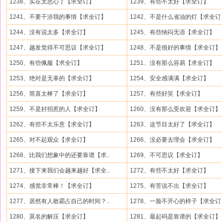
1238、实在太恶心了【求全订】
1239、有些不太好【求全订】
1241、不要干涉我的事情【求全订】
1242、不是什么省油的灯【求全订
1244、没有说太多【求全订】
1245、有些纳闷无语【求全订】
1247、越发觉得不可思议【求全订】
1248、不是很好的事情【求全订】
1250、有些佩服【求全订】
1251、没有那么容易【求全订】
1253、绝对是无辜的【求全订】
1254、安全感满满【求全订】
1256、简直太棒了【求全订】
1257、有些好笑【求全订】
1259、不是好招惹的人【求全订】
1260、没有那么受欢迎【求全订】
1262、有些不太乐意【求全订】
1263、这节目太好了【求全订】
1265、对不起观众【求全订】
1266、没必要去理会【求全订】
1268、比我们想象中的还要靠谱【求..
1269、不可思议【求全订】
1271、接下来我们会越来越好【求全..
1272、有些不太好【求全订】
1274、感觉非常棒！【求全订】
1275、有苦说不出【求全订】
1277、居然有人敢霸占自己的时间？..
1278、一脸不开心的样子【求全订
1280、莫名的解压【求全订】
1281、最起码是靠谱的【求全订】