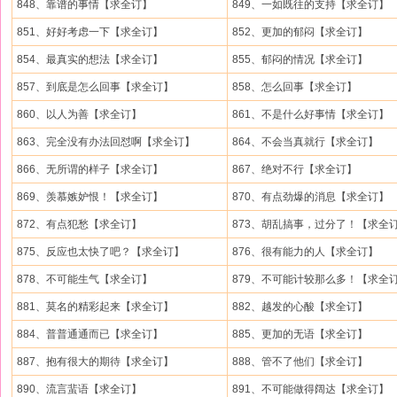
848、靠谱的事情【求全订】
849、一如既往的支持【求全订】
851、好好考虑一下【求全订】
852、更加的郁闷【求全订】
854、最真实的想法【求全订】
855、郁闷的情况【求全订】
857、到底是怎么回事【求全订】
858、怎么回事【求全订】
860、以人为善【求全订】
861、不是什么好事情【求全订】
863、完全没有办法回怼啊【求全订】
864、不会当真就行【求全订】
866、无所谓的样子【求全订】
867、绝对不行【求全订】
869、羡慕嫉妒恨！【求全订】
870、有点劲爆的消息【求全订】
872、有点犯愁【求全订】
873、胡乱搞事，过分了！【求全
875、反应也太快了吧？【求全订】
876、很有能力的人【求全订】
878、不可能生气【求全订】
879、不可能计较那么多！【求全
881、莫名的精彩起来【求全订】
882、越发的心酸【求全订】
884、普普通通而已【求全订】
885、更加的无语【求全订】
887、抱有很大的期待【求全订】
888、管不了他们【求全订】
890、流言蜚语【求全订】
891、不可能做得阔达【求全订】