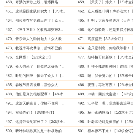
458、寒洪的新歌上线，引爆网络！..
459、《天亮了》爆火！【1/3求全
461、这就是国家队的实力！【3/3求..
462、众人质疑叶明！声势浩大！【.
464、那位幸存的男孩出声了！众人..
465、叶明：大家多多关注《天亮了.
467、《三生三世》的收视率突破2...
468、这个新歌啊，还是要保持神秘.
470、音乐诗人的独特魅力！众人欣..
471、高度盛赞【3/3求全订】
473、收视率再次暴涨，后悔不已的..
474、这只是利息，你给我等着！【.
476、全网爆！【2/3求全订】
477、期待椿哥的新歌！【3/3求全
479、众人惊呆了！这歌也太好听了..
480、叶神不愧是叶神啊！谁唱叶神.
482、叶明的回应，惊呆了众人！【..
483、嗯，我会努力的！【3/3求全
485、春晚节目表被爆，震惊众人！..
486、夜逛，再吃宵夜！【2/4求全
488、他们是真的很般配啊！【4/4求..
489、冲动一回的大蜜蜜！【1/3求全
491、这泼天的富贵，你接不住啊！..
492、汪半壁：嗯，我也要去追寻自.
494、祝福你们！【3/3求全订】
495、杨小蜜的感动！【1/3求全订
497、这是带去见家长了？【3/3求全..
498、叶老师绝对是值得的！【1/3求
500、听叶神唱歌真的是一种极致的..
501、根本停不下来！【1/3求全订