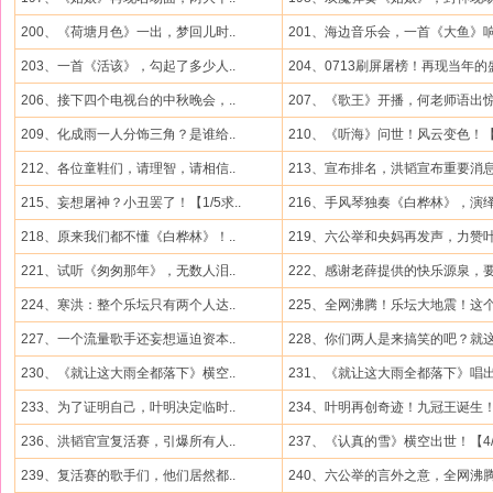
200、《荷塘月色》一出，梦回儿时..
201、海边音乐会，一首《大鱼》响.
203、一首《活该》，勾起了多少人..
204、0713刷屏屠榜！再现当年的盛
206、接下四个电视台的中秋晚会，..
207、《歌王》开播，何老师语出惊.
209、化成雨一人分饰三角？是谁给..
210、《听海》问世！风云变色！【.
212、各位童鞋们，请理智，请相信..
213、宣布排名，洪韬宣布重要消息.
215、妄想屠神？小丑罢了！【1/5求..
216、手风琴独奏《白桦林》，演绎.
218、原来我们都不懂《白桦林》！..
219、六公举和央妈再发声，力赞叶.
221、试听《匆匆那年》，无数人泪..
222、感谢老薛提供的快乐源泉，要.
224、寒洪：整个乐坛只有两个人达..
225、全网沸腾！乐坛大地震！这个.
227、一个流量歌手还妄想逼迫资本..
228、你们两人是来搞笑的吧？就这.
230、《就让这大雨全都落下》横空..
231、《就让这大雨全都落下》唱出.
233、为了证明自己，叶明决定临时..
234、叶明再创奇迹！九冠王诞生！.
236、洪韬官宣复活赛，引爆所有人..
237、《认真的雪》横空出世！【4/4
239、复活赛的歌手们，他们居然都..
240、六公举的言外之意，全网沸腾.