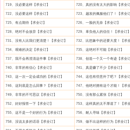
719、没必要这样【求全订】
720、真的没有太大的影响【求全
722、没必要这样【求全订】
723、越发的佩服他们了！【求全
725、有点期待【求全订】
726、一脸的无奈【求全订】
728、绝对不会放弃【求全订】
729、辜负他人的信任！【求全订
731、没有人比我们更清楚！【求全订】
732、比想象中的还要大度！【求
734、艰难的决定【求全订】
735、这绝对不可能【求全订】
737、我不会再澄清这件事【求全订】
738、创造一个又一个奇迹【求全
740、非常的有信心【求全订】
741、真是赚了不少【求全订】
743、这一次一定会成功的【求全订】
744、这也有些意外了吧？【求全
746、这到底是怎么回事？【求全订】
747、他绝对拥有这个才能！【求
749、非常的不可思议【求全订】
750、没有那么紧张【求全订】
752、好好报答一下【求全订】
753、这样真的太不厚道了！【求
755、这不是一个好的行为【求全订】
756、耐人寻味【求全订】
758、没说太多的话语【求全订】
759、做不出这样的行为【求全订