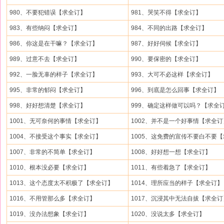
980、不要犯错误【求全订】
981、哭笑不得【求全订】
983、有些纳闷【求全订】
984、不同的出路【求全订】
986、你这是在干嘛？【求全订】
987、好好伺候【求全订】
989、过意不去【求全订】
990、要保密的【求全订】
992、一脸无辜的样子【求全订】
993、大可不必这样【求全订】
995、非常的郁闷【求全订】
996、到底是怎么回事【求全订】
998、好好想清楚【求全订】
999、确定这样做可以吗？【求全
1001、无可奈何的事情【求全订】
1002、并不是一个好事情【求全订
1004、不接受这个事实【求全订】
1005、这免费的宣传不要白不要【求
1007、非常的不简单【求全订】
1008、好好想一想【求全订】
1010、根本没必要【求全订】
1011、有些着急了【求全订】
1013、这个态度太不积极了【求全订】
1014、理所应当的样子【求全订】
1016、不用管那么多【求全订】
1017、沉浸其中无法自拔【求全订
1019、没办法想象【求全订】
1020、没说太多【求全订】