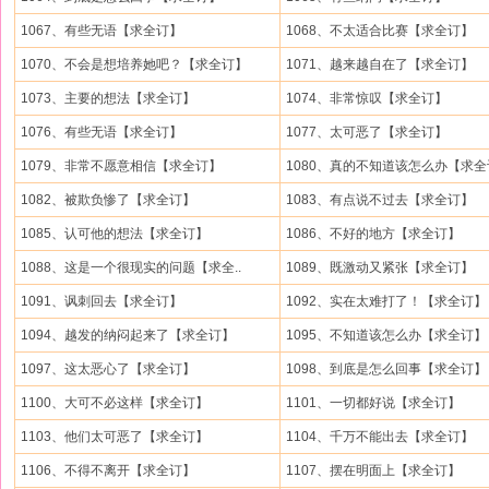
1067、有些无语【求全订】
1068、不太适合比赛【求全订】
1070、不会是想培养她吧？【求全订】
1071、越来越自在了【求全订】
1073、主要的想法【求全订】
1074、非常惊叹【求全订】
1076、有些无语【求全订】
1077、太可恶了【求全订】
1079、非常不愿意相信【求全订】
1080、真的不知道该怎么办【求
1082、被欺负惨了【求全订】
1083、有点说不过去【求全订】
1085、认可他的想法【求全订】
1086、不好的地方【求全订】
1088、这是一个很现实的问题【求全..
1089、既激动又紧张【求全订】
1091、讽刺回去【求全订】
1092、实在太难打了！【求全订】
1094、越发的纳闷起来了【求全订】
1095、不知道该怎么办【求全订】
1097、这太恶心了【求全订】
1098、到底是怎么回事【求全订】
1100、大可不必这样【求全订】
1101、一切都好说【求全订】
1103、他们太可恶了【求全订】
1104、千万不能出去【求全订】
1106、不得不离开【求全订】
1107、摆在明面上【求全订】