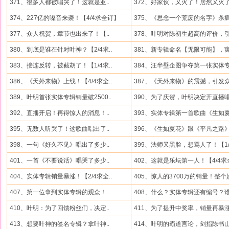
371、很多人都被唱哭了！这就是亚..
372、好家伙，又火了！居然又火了.
374、227亿的嗓音来袭！【4/4求全订】
375、《思念一个荒废的名字》杀疯.
377、众人祝贺，章节也出来了！【..
378、叶明对陈初生超高的评价，引.
380、到底是谁在针对叶神？【2/4求..
381、新专辑命名【无限可能】，寓.
383、接连反转，被截胡了！【1/4求..
384、汪半壁企图争夺第一张实体专.
386、《天外来物》上线！【4/4求全..
387、《天外来物》的震撼，引发众.
389、叶明首张实体专辑销量破2500..
390、为了庆贺，叶明决定开直播唱.
392、直播开启！再得惊人的消息！..
393、实体专辑第一首歌曲《生如夏.
395、无数人听哭了！这歌曲唱出了..
396、《生如夏花》跟《平凡之路》.
398、一句《好久不见》唱出了多少..
399、法师又黑脸，想骂人了！【1/4
401、一首《不要说话》唱哭了多少..
402、这就是乐坛第一人！【4/4求全
404、实体专辑销量暴涨！【2/4求全..
405、惊人的3700万的销量！整个娱
407、第一位拿到实体专辑的观众！..
408、什么？实体专辑还有编号？谁.
410、叶明：为了回馈粉丝们，决定..
411、为了提升中奖率，销量再暴涨.
413、想要叶神的签名专辑？拿叶神..
414、叶明的霸道言论，剑指陈书山.