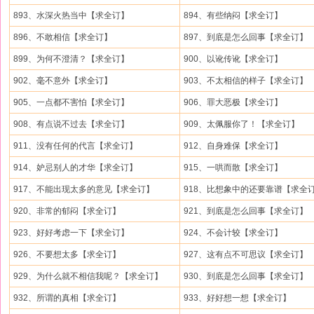
893、水深火热当中【求全订】
894、有些纳闷【求全订】
896、不敢相信【求全订】
897、到底是怎么回事【求全订】
899、为何不澄清？【求全订】
900、以讹传讹【求全订】
902、毫不意外【求全订】
903、不太相信的样子【求全订】
905、一点都不害怕【求全订】
906、罪大恶极【求全订】
908、有点说不过去【求全订】
909、太佩服你了！【求全订】
911、没有任何的代言【求全订】
912、自身难保【求全订】
914、妒忌别人的才华【求全订】
915、一哄而散【求全订】
917、不能出现太多的意见【求全订】
918、比想象中的还要靠谱【求全
920、非常的郁闷【求全订】
921、到底是怎么回事【求全订】
923、好好考虑一下【求全订】
924、不会计较【求全订】
926、不要想太多【求全订】
927、这有点不可思议【求全订】
929、为什么就不相信我呢？【求全订】
930、到底是怎么回事【求全订】
932、所谓的真相【求全订】
933、好好想一想【求全订】