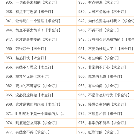
935、一切都是未知的【求全订】
936、有点害羞【求全订】
938、有点不可思议【求全订】
939、大可不必这样【求全订】
941、让你明白一个道理【求全订】
942、为什么要这样对我？【求全
944、简直不要太简单！【求全订】
945、不得不拍【求全订】
947、这才是最重要的【求全订】
948、没有那么容易成功的！【求
950、强强联合【求全订】
951、不要为难别人了！【求全订
953、趁热打铁【求全订】
954、有些纳闷【求全订】
956、有些不可思议【求全订】
957、非常的不开心【求全订】
959、非常的无语【求全订】
960、越发的无奈【求全订】
962、更加的不可思议【求全订】
963、有些纳闷【求全订】
965、没必要这样做【求全订】
966、不是什么好行为【求全订】
968、这才是我们的想法【求全订】
969、慢慢会变好的【求全订】
971、叶明绝对不是一个简单的人【..
972、不愿意相信【求全订】
974、到底是怎么回事【求全订】
975、非常的不简单【求全订】
977、有些舍不得【求全订】
978、挺靠谱的【求全订】