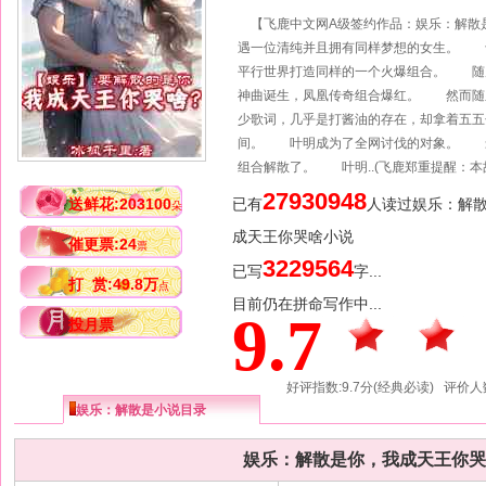
【飞鹿中文网A级签约作品：娱乐：解
遇一位清纯并且拥有同样梦想的女生。 
平行世界打造同样的一个火爆组合。 随
神曲诞生，凤凰传奇组合爆红。 然而随
少歌词，几乎是打酱油的存在，却拿着五
间。 叶明成为了全网讨伐的对象。 最
组合解散了。 叶明..(飞鹿郑重提醒：
27930948
送鲜花:203100
已有
人读过娱乐：解
朵
成天王你哭啥小说
催更票:24
票
3229564
已写
字...
打 赏:49.8万
点
目前仍在拼命写作中...
9.7
投月票
好评指数:9.7分(经典必读) 评价人数
娱乐：解散是小说目录
娱乐：解散是你，我成天王你哭