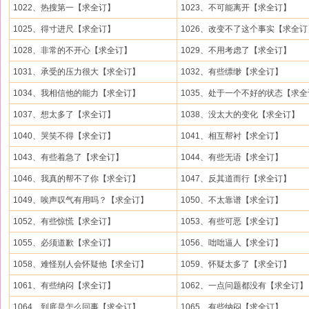
1022、热搜第一【求全订】
1023、不可能离开【求全订】
1025、得寸进尺【求全订】
1026、改变不了这个事实【求全订
1028、非常的不开心【求全订】
1029、不用考虑了【求全订】
1031、承受的压力很大【求全订】
1032、有些缥缈【求全订】
1034、我相信他的能力【求全订】
1035、处于一个不好的状态【求
1037、想太多了【求全订】
1038、没太大的变化【求全订】
1040、哭笑不得【求全订】
1041、相互帮衬【求全订】
1043、有些着急了【求全订】
1044、有些无语【求全订】
1046、我真的帮不了你【求全订】
1047、反其道而行【求全订】
1049、唉声叹气有用吗？【求全订】
1050、不太靠谱【求全订】
1052、有些惊慌【求全订】
1053、有些可恶【求全订】
1055、必须道歉【求全订】
1056、咄咄逼人【求全订】
1058、难怪别人会怀疑他【求全订】
1059、怀疑太多了【求全订】
1061、有些纳闷【求全订】
1062、一点问题都没有【求全订】
1064、到底是怎么回事【求全订】
1065、有些纳闷【求全订】