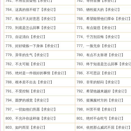
761、不用去质疑他【求全订】
762、等待首播【求全订】
764、这真的很不错了【求全订】
765、牺牲挺大的【求全订】
767、有点不太好意思【求全订】
768、希望能替他们撑伞【求全订
770、到底是怎么回事【求全订】
771、有点疑惑【求全订】
773、自证清白【求全订】
774、千万别后悔【求全订】
776、好好锻炼一下身体【求全订】
777、一脸无奈【求全订】
779、异常的生气【求全订】
780、有点不太靠谱【求全订】
782、不太可能【求全订】
783、终于知道是怎么回事【求全
785、绝对是一件很好的事情【求全订】
786、不可思议【求全订】
788、根本卖不出去【求全订】
789、非常的郁闷【求全订】
791、不受控制【求全订】
792、希望他越来越好【求全订】
794、圆梦的感觉【求全订】
795、挺佩服对方的【求全订】
797、一切如他们所愿【求全订】
798、叫苦不堪【求全订】
800、不允许你这样做【求全订】
801、绝对不会吃亏【求全订】
803、如约而至【求全订】
804、依然那么威武不屈【求全订