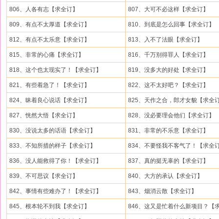
806、人各有志【求全订】
807、大可不必这样【求全订】
809、有点不太厚道【求全订】
810、到底是怎么回事【求全订】
812、有点不太乐意【求全订】
813、入不了法眼【求全订】
815、非常的心痛【求全订】
816、千万别得罪人【求全订】
818、这个也太现实了！【求全订】
819、没多大的好处【求全订】
821、有些着急了！【求全订】
822、这不太好吧？【求全订】
824、昧着良心说话【求全订】
825、天作之合，郎才女貌【求全
827、恍然大悟【求全订】
828、没必要理会他们【求全订】
830、没说太多的话语【求全订】
831、非常的不乐意【求全订】
833、不知所措的样子【求全订】
834、不要怪我不客气了！【求全
836、没人能救得了你！【求全订】
837、真的挺无辜的【求全订】
839、不可思议【求全订】
840、大方的承认【求全订】
842、事情有些难办了！【求全订】
843、烟消云散【求全订】
845、根本轮不到我【求全订】
846、这又是忙着什么新项目？【求.