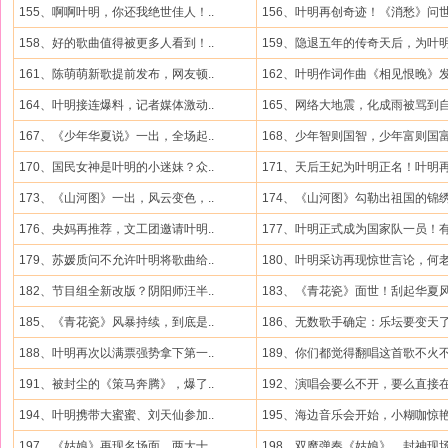
155、啊啊叶明，你还我绝世佳人！..
156、叶明再创奇迹！《消愁》问世.
158、好的歌曲值得被更多人看到！..
159、隐退五年的传奇天后，为叶明.
161、陈萌萌新歌提前发布，网友顿..
162、叶明作词作曲《相见恨晚》发.
164、叶明接连爆料，记者媒体激动..
165、网络大地震，化成雨被骂到自.
167、《少年华夏说》一出，全场起..
168、少年智则国智，少年富则国富.
170、国民女神是叶明的小迷妹？众..
171、天后王妃为叶明正名！叶明再.
173、《山河图》一出，风云变色，..
174、《山河图》勾勒出祖国的锦绣.
176、央妈再推荐，文工团邀请叶明..
177、叶明正式成为国家队一员！有.
179、苏媛质问不允许叶明将歌曲给..
180、叶明采访再现惊世言论，何老.
182、节目组全新改版？阴阳师汪半..
183、《青花瓷》面世！刮起华夏风.
185、《青花瓷》风暴持续，到底是..
186、无数歌手确定：乐坛要变天了.
188、叶明再次以满票强势拿下第一..
189、你们都觉得翻唱这首歌不火不.
191、被封尘的《策马奔腾》，爆了..
192、演唱会要么不开，要么直接在.
194、叶明携带大蜜蜜、刘天仙参加..
195、海边音乐会开始，小糊咖惊艳.
197、《姑娘》再现名场面，两大十..
198、双魔弹奏《姑娘》，封神现场.