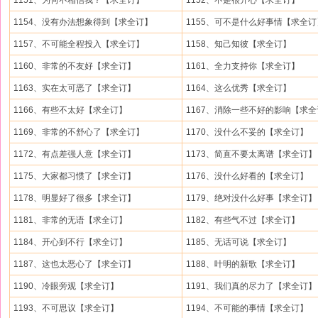
1151、为何不相信我？【求全订】
1152、不是很开心【求全订】
1154、没有办法想象得到【求全订】
1155、可不是什么好事情【求全订
1157、不可能全程投入【求全订】
1158、知己知彼【求全订】
1160、非常的不友好【求全订】
1161、全力支持你【求全订】
1163、实在太可恶了【求全订】
1164、这么优秀【求全订】
1166、有些不太好【求全订】
1167、消除一些不好的影响【求
1169、非常的不舒心了【求全订】
1170、没什么不妥的【求全订】
1172、有点差强人意【求全订】
1173、简直不要太离谱【求全订】
1175、大家都习惯了【求全订】
1176、没什么好看的【求全订】
1178、明显好了很多【求全订】
1179、绝对没什么好事【求全订】
1181、非常的无语【求全订】
1182、有些气不过【求全订】
1184、开心到不行【求全订】
1185、无话可说【求全订】
1187、这也太恶心了【求全订】
1188、叶明的新歌【求全订】
1190、冷眼旁观【求全订】
1191、我们真的尽力了【求全订】
1193、不可思议【求全订】
1194、不可能的事情【求全订】