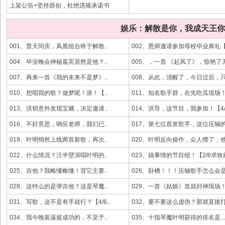
上架公告+坚持原创，杜绝违规承诺书
娱乐：解散是你，我成天王你
001、普天同庆，凤凰组合终于解散..
002、恩师邀请参加母校毕业典礼【.
004、毕业晚会神秘嘉宾居然是他？..
005、，一首 《起风了》，惊艳了无
007、再来一首《我的未来不是梦》..
008、从此，清醒了，今日过后，只.
010、想唱我的歌？做梦呢！滚！【..
011、知名歌手群，在先吃瓜现场！.
013、洪韬意外发现宝藏，决定邀请..
014、洪导，这节目，我参加！【4/5
016、不好意思，呐应老师，我们已..
017、第七位首发歌手，这位压轴的.
019、叶明悄然上线两首新歌，再次..
020、叶明反向操作，众人懵了，他.
022、什么情况？汪半壁演唱叶明的..
023、搞事情的节目组！【2/6求收
025、吉他？我略懂略懂！背它主要..
026、卧槽！！！压轴歌手怎么会是.
028、这特么的是弹吉他？这是琴魔..
029、一首《姑娘》造就封神现场！.
031、写歌，这不是有手就行？【4/6..
032、要不要这么虚伪？那就直接打.
034、我今晚装逼挺成功的，不至于..
035、十指琴魔叶明获得的排名是...