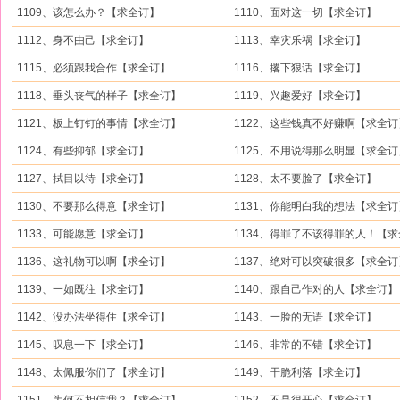
1109、该怎么办？【求全订】
1110、面对这一切【求全订】
1112、身不由己【求全订】
1113、幸灾乐祸【求全订】
1115、必须跟我合作【求全订】
1116、撂下狠话【求全订】
1118、垂头丧气的样子【求全订】
1119、兴趣爱好【求全订】
1121、板上钉钉的事情【求全订】
1122、这些钱真不好赚啊【求全订
1124、有些抑郁【求全订】
1125、不用说得那么明显【求全订
1127、拭目以待【求全订】
1128、太不要脸了【求全订】
1130、不要那么得意【求全订】
1131、你能明白我的想法【求全订
1133、可能愿意【求全订】
1134、得罪了不该得罪的人！【求全
1136、这礼物可以啊【求全订】
1137、绝对可以突破很多【求全订
1139、一如既往【求全订】
1140、跟自己作对的人【求全订】
1142、没办法坐得住【求全订】
1143、一脸的无语【求全订】
1145、叹息一下【求全订】
1146、非常的不错【求全订】
1148、太佩服你们了【求全订】
1149、干脆利落【求全订】