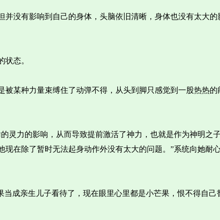
但并没有影响到自己的身体，头脑依旧清晰，身体也没有太大的
的状态。
是被某种力量束缚住了动弹不得，从头到脚只感觉到一股热热的
输的灵力的影响，从而导致提前激活了神力，也就是作为神明之
他现在除了暂时无法起身动作外没有太大的问题。”系统向她耐
芒果当成亲生儿子看待了，现在眼里心里都是小芒果，恨不得自己