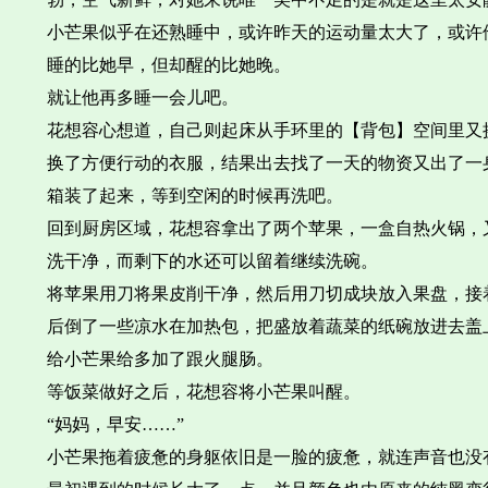
小芒果似乎在还熟睡中，或许昨天的运动量太大了，或许
睡的比她早，但却醒的比她晚。
就让他再多睡一会儿吧。
花想容心想道，自己则起床从手环里的【背包】空间里又
换了方便行动的衣服，结果出去找了一天的物资又出了一
箱装了起来，等到空闲的时候再洗吧。
回到厨房区域，花想容拿出了两个苹果，一盒自热火锅，
洗干净，而剩下的水还可以留着继续洗碗。
将苹果用刀将果皮削干净，然后用刀切成块放入果盘，接
后倒了一些凉水在加热包，把盛放着蔬菜的纸碗放进去盖
给小芒果给多加了跟火腿肠。
等饭菜做好之后，花想容将小芒果叫醒。
“妈妈，早安……”
小芒果拖着疲惫的身躯依旧是一脸的疲惫，就连声音也没