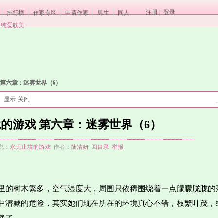
注册
|
登录
排行榜
作家专区
申请作家
男生
同人
纯爱耽美
 第六章：迷雾世界（6）
显示
关闭
：
的游戏 第六章：迷雾世界（6）
说：
永无止境的游戏
作者：
陆清妍
回目录
举报
里的树木繁多，空气湿度大，周围只依稀围绕着一点朦朦胧胧的
中潜藏的危险，其实她们现在所在的环境真心不错，枝繁叶茂，
静了。