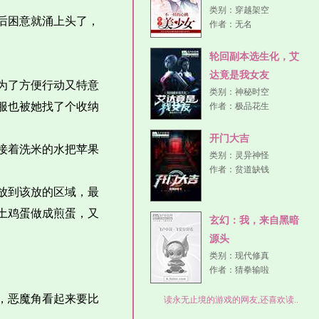
类别：
穿越架空
后困意就涌上头了，
作者：
无名
轮回副本选生化，艾
达竟是我女友
为了方便行动又特意
类别：
神秘时空
服也被她找了个收纳
作者：
极品花生
开门大吉
接着洗米的水把苹果
类别：
灵异神怪
作者：
贫道缺钱
放到该放的区域，最
土鸡蛋做成煎蛋，又
玄幻：我，来自黑暗
源头
类别：
现代修真
作者：
猜拳输啦
，恶魔角看起来要比
读永无止境的游戏的网友,还喜欢读..