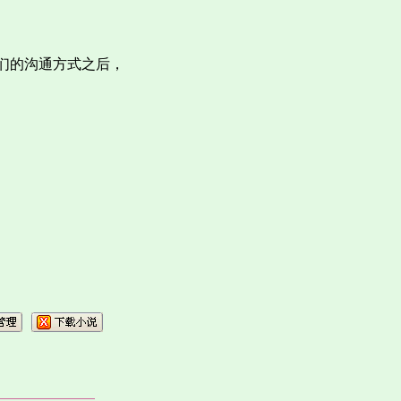
们的沟通方式之后，