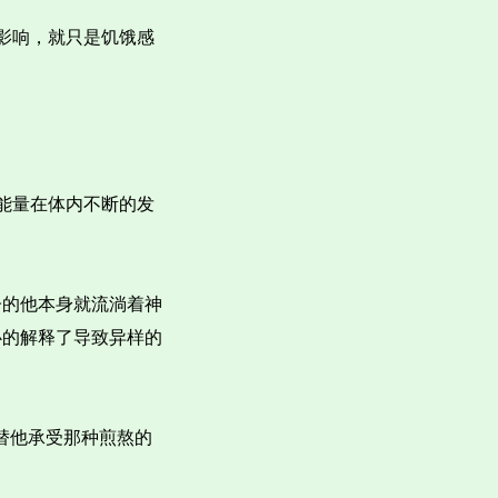
影响，就只是饥饿感
能量在体内不断的发
子的他本身就流淌着神
心的解释了导致异样的
替他承受那种煎熬的