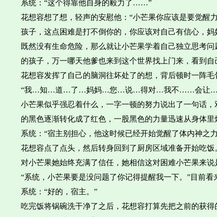
系统：“这个得靠他自身的毅力了……”
花想容想了想，轻声的安慰他：“小芒果你应该是要觉醒
孩子，这点困难是打不倒你的，你应该对自己有信心，妈
既然没有生命危险，那么就让小芒果学着自己独立思考问
的孩子，万一哪天他爹也来到这个世界找上门来，看到自
花想容发挥了自己的脑洞往坏处了的想，背后顿时一阵毛
“我…知…道…了…妈妈…您…说…得对…我不……会让…
小芒果似乎强忍着什么，一字一顿的努力说出了一句话，
的黑色逐渐转化成了红色，一股黑色的力量迅速从身体里
系统：“宿主别担心，他这时候已经开始觉醒了体内神之力
花想容点了点头，然后转身回到了厨房区域准备开始吃饭
对小芒果她始终充满了信任，她相信这对困难小芒果来说
“系统，小芒果要是没问题了你记得提醒我一下。”目前
系统：“好的，宿主。”
吃完饭将锅碗洗干净了之后，花想容打算先把之前的获得