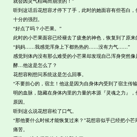
就会因灵气枯竭而崩溃的！”
听到这话后花想容才停下了手，此时的她面容有些苍白，
十分的强烈。
“好点了吗？小芒果。”
此时的小芒果面容已经褪去了疲惫的神色，恢复到了原来
“妈妈……我感觉浑身上下都热热的……没有力气……”
感觉到体内没有那么难受的小芒果却发现自己浑身突然像
酵…他这是怎么了？
花想容刚想问系统这是怎么回事。
“不要担心的，宿主！他这是因为自身体内受到了宿主传
明的血脉，隐藏在身体内里的力量的本源『灵魂之力』，
原因。
听到这么说花想容松了口气。
“那他要什么时候才能恢复过来？”花想容似乎已经把小
痛苦。