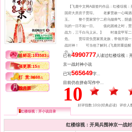
【飞鹿中文网A级签约作品：红楼综视
国府大房庶子贾琮。 老爹贾赦一心喝酒
玉。 整个贾家荣宁二府乌烟瘴气，阴盛
玩的一日不如一日。 值此困难之时，贾
战力，三千白马义从。】 时逢蛮甲军二
危。 贾琮背负贾家黑龙旗，带领开国
战封神！ 可当他了解到..(飞鹿郑重提
仿。)
4990777
送鲜花:103583
已有
人读过红楼综视：
朵
京一战封神小说
催更票:15
票
565649
已写
字...
打 赏:8688
点
目前仍在拼命写作中...
10
投月票
好评指数:10分(经典必读) 评价人数
红楼综视：开小说目录
红楼综视：开局兵围神京一战封