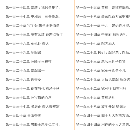
第一百一十四章 贾琏：我只是犯了..
第一百一十五章 贾母：是谁在编故.
第一百一十七章 史湘云：三哥哥深..
第一百一十八章 薛家以百万家财相
第一百二十章 宝丫头 想当正妻怕是..
第一百二十一章 平儿：奶奶你只能.
第一百一十三章 没有落红 她差点哭了
第一百一十四章 中车府 戴权送礼
第一百一十六章 军机处 袭人
第一百一十七章 院内添人
第一百一十九章 翻旧账
第一百二十章 凤姐：琮兄弟，以后.
第一百二十二章 薛蟠宝玉被打
第一百二十三章 忠顺王世子刘贤
第一百二十五章 贾琮出手
第一百二十六章 冠军侯真是不凡
第一百二十八章 送香菱
第一百二十九章 太后见贾琮 商议
第一百三十一章 祸在当代 福泽千秋
第一百三十二章 寇可往 我亦可往
第一百三十四章 薛宝钗的心意
第一百三十五章 贾母送礼
第一百三十七章 张居正 袭人暖被窝
第一百三十八章 族学开始 徐光启
第一百四十章 景阳钟响
第一百四十一章 四十万大军围攻西.
第一百四十三章 忠顺王忠孝仁义可..
第一百四十四章 用你的圣人之道去.