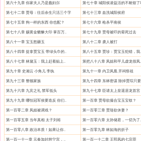
第六十九章 你家夫人乃是蠢妇尔
第七十章 城阳侯凌益活的不耐烦了
第七十二章 贾母：往后余生只活三个字
第七十三章 血洗城阳侯府
第七十五章 狗一样的东西 你也配？
第七十六章 枪杀平南侯
第七十八章 赐黄金貔貅大印 掌百万..
第七十九章 贾母被吓的晕死过去
第八十一章 宝玉怒砸玉
第八十二章 袭人被打
第八十四章 捉拿贾宝玉 带绿头巾的..
第八十五章 贾珍：贾宝玉犯错，我.
第八十七章 林黛玉：我上赶着贴上..
第把八十八章 凤姐和平儿虚龙假凤.
第九十章 史湘云 小角儿 李纨
第九十一章 内卫凤凰 开祠祭祖
第九十三章 整顿家族
第九十四章 东林密谋 除掉贾琮只要.
第九十六章 九宾之礼 禁军低头
第九十七章 臣请太上皇退居龙首宫
第九十九章 哪怕冠军侯要造反 你们..
第一百章 贾母欲撮合宝玉宝钗？
第一百零二章 凤姐被调戏？
第一百零三章 贾琏欲休妻？
第一百零五章 当年真相 太子刘裕
第一百零六章 太孙储君，一切为了.
第一百零八章 政治本质！如果让你..
第一百零九章 林如海的折子
第一百一十一章 元春加封慈宁宫，..
第一百一十二章 王熙凤的七宗罪