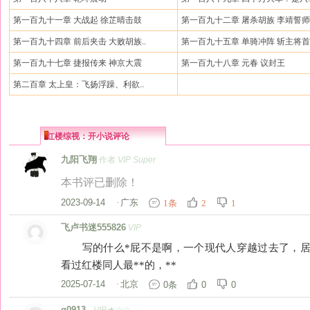
第一百九十一章 大战起 徐芷晴击鼓
第一百九十二章 屠杀胡族 李靖誓师
第一百九十四章 前后夹击 大败胡族..
第一百九十五章 单骑冲阵 斩主将
第一百九十七章 捷报传来 神京大震
第一百九十八章 元春 议封王
第二百章 太上皇：飞扬浮躁、利欲..
红楼综视：开小说评论
九阳飞翔
作者
VIP Super
本书评已删除！
2023-09-14
·
广东
1条
2
1
飞卢书迷555826
VIP
写的什么*屁不是啊，一个现代人穿越过去了，居
看过红楼同人最**的，**
2025-07-14
·
北京
0条
0
0
q0913..
VIP★☆☆