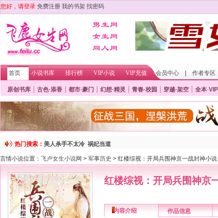
您好，请登录
免费注册
我的书架
找密码
首页
小说书库
排行榜
VIP小说
VIP充值
会员中心
|
作者专区
原创书库
┊
古色·添香
┊
都市·豪门
┊
幻想·精灵
┊
青春·校园
┊
穿越·架空
┊
全本
·
VIP
热门搜索：
美人杀手不太冷
祸妃当道
言情小说位置：
飞卢女生小说网
>
军事历史
> 红楼综视：开局兵围神京一战封神小说
红楼综视：开局兵围神京
内容介绍
作品信息