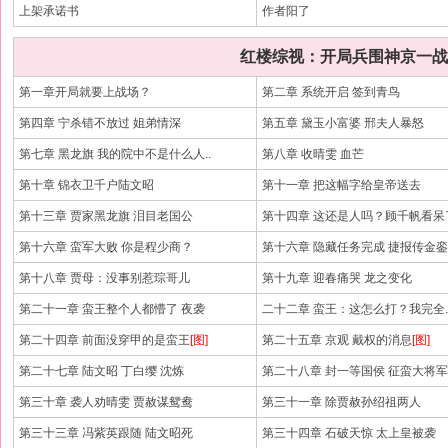
上架承诺书
作者阳了
红楼综视：开局兵围神京一战
第一章开局就要上战场？
第二章 系统开启 签到青鸟
第四章 宁杀错不放过 姐弟情深
第五章 黛玉小富婆 邢夫人暴怒
第七章 黑龙旗 我的院中不是什么人..
第八章 收晴雯 血芒
第十章 锦衣卫千户陆文昭
第十一章 把这幅字给皇帝送去
第十三章 贾家黑龙旗 泪目老国公
第十四章 这还是人吗？顾千帆看呆
第十六章 蛮军大败 你是程少商？
第十六章 隐藏任务完成 捷报传金銮
第十八章 贾母：没事别惹琮哥儿
第十九章 迎春痛哭 龙之变化
第二十一章 蛮王整个人都懵了 夜袭
二十二章 蛮王：这怎么打？我完全.
第二十四章 前面没穿甲的是蛮王
[图]
第二十五章 京观 戴权的消息
[图]
第二十七章 陆文昭 丁白缨 沈炼
第二十八章 封一等国侯 征蛮大将军
第三十章 袭人劝晴雯 贾赦谋鸳鸯
第三十一章 除贾赦孙绍祖两人
第三十三章 冯紫英跟随 陆文昭死
第三十四章 石破天惊 太上皇被袭