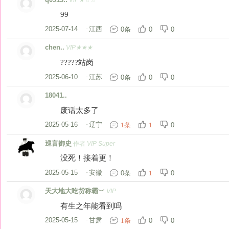
99
2025-07-14
·
江西
0条
0
0
chen..
VIP★★★
?????站岗
2025-06-10
·
江苏
0条
0
0
18041..
废话太多了
2025-05-16
·
辽宁
0
1条
1
巡言御史
作者
VIP Super
没死！接着更！
2025-05-15
·
安徽
0条
0
1
天大地大吃货称霸︶
VIP
有生之年能看到吗
2025-05-15
·
甘肃
0
0
1条