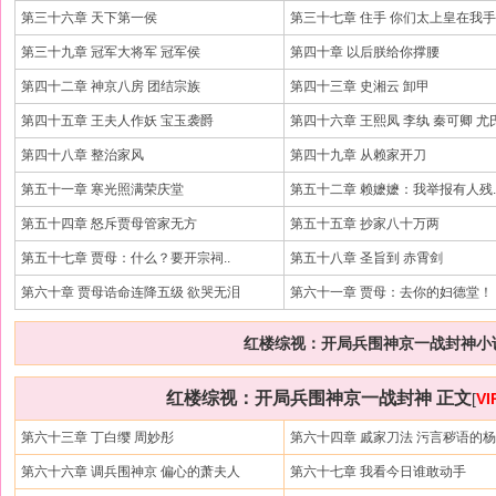
第三十六章 天下第一侯
第三十七章 住手 你们太上皇在我
第三十九章 冠军大将军 冠军侯
第四十章 以后朕给你撑腰
第四十二章 神京八房 团结宗族
第四十三章 史湘云 卸甲
第四十五章 王夫人作妖 宝玉袭爵
第四十六章 王熙凤 李纨 秦可卿 尤
第四十八章 整治家风
第四十九章 从赖家开刀
第五十一章 寒光照满荣庆堂
第五十二章 赖嬷嬷：我举报有人残.
第五十四章 怒斥贾母管家无方
第五十五章 抄家八十万两
第五十七章 贾母：什么？要开宗祠..
第五十八章 圣旨到 赤霄剑
第六十章 贾母诰命连降五级 欲哭无泪
第六十一章 贾母：去你的妇德堂！
红楼综视：开局兵围神京一战封神小说
红楼综视：开局兵围神京一战封神 正文
[
V
第六十三章 丁白缨 周妙彤
第六十四章 戚家刀法 污言秽语的
第六十六章 调兵围神京 偏心的萧夫人
第六十七章 我看今日谁敢动手