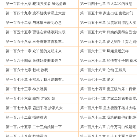
第一百四十六章 犯我强汉者 虽远必诛
第一百四十七章 五大军区的设想
第一百四十九章 凌不疑执掌霸上大营
第一百五十章 家主出征 秦戟封门
第一百五十二章 与林黛玉表明心意
第一百五十三章 我贾家对得起大汉
第一百五十五章 贾琏在青楼浪到失联
第一百五十六章 薛姨妈觉得自己也
第一百五十八章 三哥哥难道喜欢丰..
第一百五十九章 爱之则生！弃之则
第一百六十一章 众丫鬟的光明未来
第一百六十二章 凤姐最近怎样
第一百六十四章 薛姨妈要搬出去？
第一百六十五章 尽快有个子嗣 祸水.
第一百六十七章 叔叔 救我
第一百六十八章 心动 王熙凤
第一百七十章 王熙凤：我只是想有..
第一百七十一章 消火
第一百七十三章 神京沸腾
第一百七十四章 秦王破阵乐！肖青.
第一百七十六章 缺粮 尤家姐妹
第一百七十七章 尤家二姐妹要给贾.
第一百七十九章 霸烈手段 抄家八大..
第一百八十章 皇太极陛下雄才大略
第一百八十二章 插翅难逃
第一百八十三章 我给的价他们拒绝
第一百八十五章 二十三姨娘留一下
第一百八十六章 几千万两白银进账
第一百八十八章 乾坤震动
第一百八十九章 四十万大军？是六.