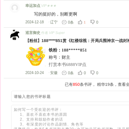
幸运加点
VIP★★★
写的挺好的，别断更啊
2024-12-18
·
辽宁
0条
0
1
巡言御史
作者
VIP Super
【粉丝】188*****851赏《红楼综视：开局兵围神京一战封神
铁粉：188*****851
称号：财主
打赏本书6888VIP点
2024-10-24
·
安徽
0条
0
0
已有
850
条书评， 精华19条，查看