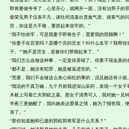
即将要做爷爷了，心里开心，就网开一面，没有治男子的
柴荣见男子仪表不凡，谈吐间流落出贵族气质。就客气的问
宫，你这是大不敬，要抓起来坐牢的。”
“我不怕坐牢，可是我妻子即将生子，需要我的照顾啊！”
“你妻子在宫里吗？是哪个宫的宫女？叫什么名字？我帮你
子。”“她不是宫女，是被你们禁锢起来了。”
“我们怎么会做这种事，一定是你弄错了。你妻子现金真的
“都不是，她没有犯罪，她是被逼进宫的。”
“荒唐，我们不会做这么丧心病狂的事的，况且她还有小孩
“我说的千真万确，九个月前我进深山采药，发现一个女子
木桩上写着亡夫郭眩之墓。那女子清秀可人，我对她一见
半夜三更她醒了，我向她表达爱慕之情，她为了报答我，
亲了。”
“那你知道她和已逝的郭眩郭将军是什么关系？”