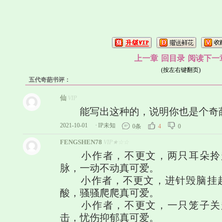
上一章
回目录
阅读下一
(按左右键翻页)
五代奇葩书评：
仙
VIP
能写出这种的，说明你也是个奇
2021-10-01
·
IP未知
0条
4
0
FENGSHEN78
VIP★☆☆
小作者，不更文，两只耳朵拎
脉，一动不动真可爱。
小作者，不更文，进针毁脑挂起
酸，骚骚爬爬真可爱。
小作者，不更文，一只笼子关
击，忧伤抑郁真可爱。