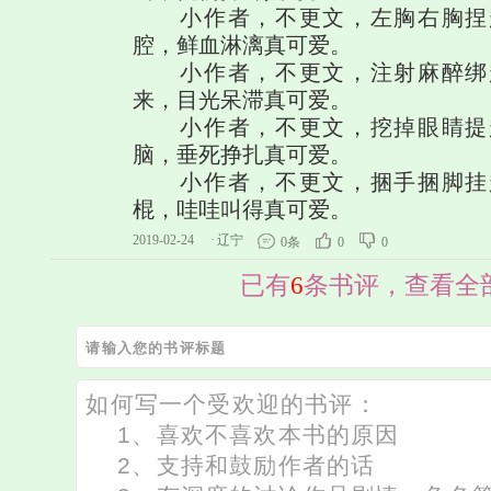
小作者，不更文，左胸右胸捏
腔，鲜血淋漓真可爱。
小作者，不更文，注射麻醉绑
来，目光呆滞真可爱。
小作者，不更文，挖掉眼睛提
脑，垂死挣扎真可爱。
小作者，不更文，捆手捆脚挂
棍，哇哇叫得真可爱。
2019-02-24
·
辽宁
0条
0
0
已有
6
条书评，查看全