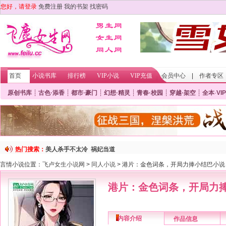
您好，请登录
免费注册
我的书架
找密码
首页
小说书库
排行榜
VIP小说
VIP充值
会员中心
|
作者专区
原创书库
┊
古色·添香
┊
都市·豪门
┊
幻想·精灵
┊
青春·校园
┊
穿越·架空
┊
全本
·
VIP
热门搜索：
美人杀手不太冷
祸妃当道
言情小说位置：
飞卢女生小说网
>
同人小说
> 港片：金色词条，开局力捧小结巴小说
港片：金色词条，开局力
内容介绍
作品信息