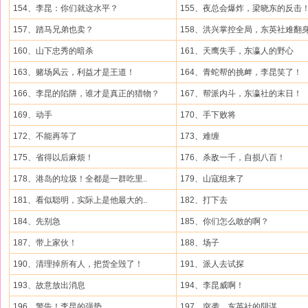
154、李昆：你们就这水平？
155、夜总会爆炸，梁晓东的反击
157、踏马兄弟也卖？
158、洪兴掌控全局，东英社难翻
160、山下忠秀的暗杀
161、天鹰失手，东瀛人的野心
163、赌场风云，利益才是王道！
164、青蛇帮的挑衅，李昆笑了！
166、李昆的陷阱，谁才是真正的猎物？
167、帮派内斗，东瀛社的末日！
169、动手
170、手下败将
172、不能再等了
173、难缠
175、省得以后麻烦！
176、杀敌一千，自损八百！
178、港岛的垃圾！全都是一群吃里..
179、山寇组来了
181、看似聪明，实际上是他最大的..
182、打下去
184、先别急
185、你们怎么敢的啊？
187、带上家伙！
188、场子
190、清理掉所有人，把货全毁了！
191、派人去试探
193、故意放出消息
194、李昆威啊！
196、警告！李昆的强势
197、突袭，东英社的阴谋