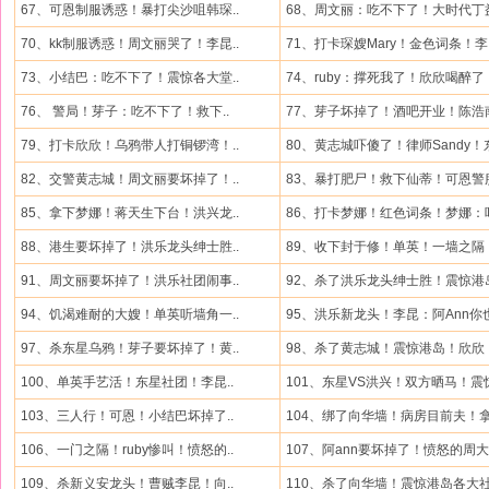
67、可恩制服诱惑！暴打尖沙咀韩琛..
68、周文丽：吃不下了！大时代丁益
70、kk制服诱惑！周文丽哭了！李昆..
71、打卡琛嫂Mary！金色词条！李昆
73、小结巴：吃不下了！震惊各大堂..
74、ruby：撑死我了！欣欣喝醉了！
76、 警局！芽子：吃不下了！救下..
77、芽子坏掉了！酒吧开业！陈浩南
79、打卡欣欣！乌鸦带人打铜锣湾！..
80、黄志城吓傻了！律师Sandy！东
82、交警黄志城！周文丽要坏掉了！..
83、暴打肥尸！救下仙蒂！可恩警服
85、拿下梦娜！蒋天生下台！洪兴龙..
86、打卡梦娜！红色词条！梦娜：呜
88、港生要坏掉了！洪乐龙头绅士胜..
89、收下封于修！单英！一墙之隔！
91、周文丽要坏掉了！洪乐社团闹事..
92、杀了洪乐龙头绅士胜！震惊港岛
94、饥渴难耐的大嫂！单英听墙角一..
95、洪乐新龙头！李昆：阿Ann你也
97、杀东星乌鸦！芽子要坏掉了！黄..
98、杀了黄志城！震惊港岛！欣欣：
100、单英手艺活！东星社团！李昆..
101、东星VS洪兴！双方晒马！震惊
103、三人行！可恩！小结巴坏掉了..
104、绑了向华墙！病房目前夫！拿.
106、一门之隔！ruby惨叫！愤怒的..
107、阿ann要坏掉了！愤怒的周大卫
109、杀新义安龙头！曹贼李昆！向..
110、杀了向华墙！震惊港岛各大社.