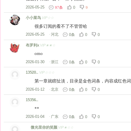
2026-05-25
0
97条
9
小小菜鸟
VIP☆☆
很多订阅的看不了不管管哈
2026-05-25
·
河北
0条
0
0
布罗利x
VIP★★☆
omo
2026-01-30
·
浙江
0条
0
0
13520..
VIP☆☆☆
第一章就瞎扯淡，目录是金色词条，内容成红色词
2026-01-12
·
北京
0条
0
0
15356..
**
2026-01-04
·
广东
0条
0
0
ゞ 微光里你的笑颜
VIP★☆☆