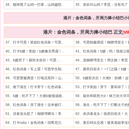
34、靓坤甩了山鸡一巴掌，山鸡越想..
35、喜欢叫山鸡？李昆：没有鸟了，
港片：金色词条，开局力捧小结巴小说
港片：金色词条，开局力捧小结巴 正文
[
V
37、打卡可恩！奖励红色词条！可恩..
38、可恩制服诱惑！铜锣湾堂主！打
40、打卡b嫂！奖励！b嫂像关秀眉！..
41、红色词条！b嫂：呜！我老公呢.
43、b嫂哭了！厕所夫前目！可恩：..
44、选铜锣湾堂主！周文丽！李昆：
46、红色词条！车上震！可恩学生制..
47、厕所目前夫！一门之隔！b嫂：.
49、可恩警服诱惑！打电话系列！山..
50、b嫂前夫目！大佬b：卧槽！这谁
52、救下港生！打卡芽子！红色词条..
53、打卡奖励！芽子：要坏掉了！洪
55、b嫂：吃不下了！大佬b被撞成植..
56、敲诈和联胜大d！钵兰街大洋马.
58、红色词条！亲了港生！吉米被打..
59、港生：吃不下了！打断太子的腿
61、洪泰龙头怒了！铜锣湾晒马！李..
62、杀洪泰龙头！病房目前夫！大.
64、打卡ruby！金色词条！找尊尼汪..
65、黄石码头交易！最美港姐李佳欣