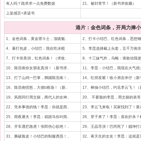
有人吗？跪求求一点免费数据
21、被封章节！（新书求收藏）
上架感言+承诺书
港片：金色词条，开局力捧小
1、金色词条，黄金肾斗士，顶级魅..
2、打卡小结巴、红色词条，思想钢.
4、暴打包皮，小结巴：我在吃冰棍
5、李昆选择戴上头套，五千万南非.
7、打卡张美润，红色词条！（求收..
8、十三妹气炸，乌蝇：谁敢动我老.
10、陈浩南你女朋友真润！（新书求..
11、李昆：小结巴，我现在火气很大
13、打了山鸡一巴掌，脚踢陈浩南！..
14、红得发紫！收小弟吉米仔（新书
16、陈浩南愤怒，大佬b救场！（新..
17、棒抽小结巴，约见李云飞！（新
19、风雨同行周文丽，两代人的女神..
20、 不要脸的李昆，周文丽的表哥.
22、凭本事借的钱！李昆：你就是西..
23、李云飞来电！买家找到了！黄石
25、雨夜屠夫！李昆：就踏马你叫雨..
26、芽子来了！李昆：喜欢奸杀？根
28、开车遇拦路虎！张郎伤心欲绝！..
29、王晶导演！巴闭死了！靓坤打来
31、撕破脸皮！小结巴的制服诱惑！..
32、蒋天生的女友！李昆：这就是顶