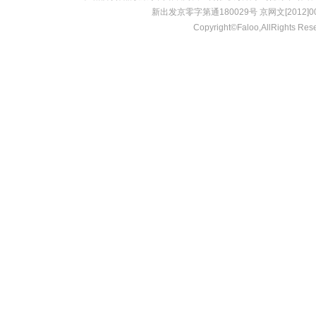
新出发京零字第通180029号 京网文[2012]001
Copyright©Faloo,AllRights Res