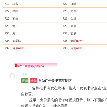
719、攻击
720、沉默
722、举牌
723、文件
725、面前
726、白板
728、湾仔
729、大厦
731、海
732、交易
734、海棠湾
735、酒吧
new
737、分量
new
738、落地
new
港片：金色词小说评论
作者
置顶
精华
自助广告及书荒互助区
广告和推书请发在此楼，格式：发表书评点击“宣传
自荐语。
提示：出价最高的书评将置顶显示，热书下面的广
位置打书籍广告，一律小黑屋。