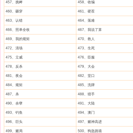
457、挑衅
458、收编
460、砸穿
461、硬茬
463、认错
464、落难
466、照单全收
467、我说了算
469、我的规矩
470、救人
472、清场
473、生死
475、立威
476、臣服
478、反杀
479、大会
481、夜会
482、堂口
484、规矩
485、洗牌
487、杀
488、猎手
490、余孽
491、大陆
493、钓鱼
494、澳门
496、巨头
497、赌神高进
499、赌局
500、狗急跳墙