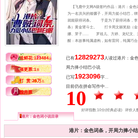
【飞鹿中文网A级签约作品：港片：金
为一名洪兴的矮骡子，开局力挺小结巴，
就能获得词条。 于是为了获得词条，李
条）黄金肾斗士。 打卡周文丽奖励（金
娜、芽子....... 罗祖儿、方婷、龙纪
醒：本故事纯属虚构，如有雷同，纯属巧合
12829273
送鲜花:123484
已有
人读过港片：金
朵
局力捧小结巴小说
催更票:1
票
1923096
已写
字...
打 赏:25万
点
目前仍在拼命写作中...
10
投月票
好评指数:10分(经典必读) 评价人数
港片：金色词小说目录
港片：金色词条，开局力捧小结