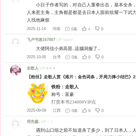
小日子作者写的，对自己人重拳出击，基本全杀，
人来惹主角，主角都是都是去日本人面前炫耀一下武
人找他麻烦
2025-11-14
·
河南
0条
0
4
飞卢书迷167807
VIP Super
大佬阿信小弟高晉..這腦洞服了..
2025-10-05
·
台湾
0条
0
0
走歌人
VIP★★★
【粉丝】走歌人赏《港片：金色词条，开局力捧小结巴》23
铁粉：走歌人
称号：富豪
打赏本书234000VIP点
2025-09-09
·
江西
0条
0
0
邓先森.
VIP☆☆
遇到山口组之前不知道杀了多少，到了日本人，人