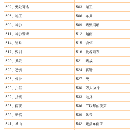
502、无处可逃
503、赌王
505、地王
506、布局
508、坤沙
509、暗流涌动
511、坤沙邀请
512、越南
514、追杀
515、诱饵
517、深圳
518、曼谷雨夜
520、风云
521、暗战
523、恐惧
524、宴请
526、保护
527、无
529、拦截
530、万人游行
532、折翼
533、选择
535、雨夜
536、三联帮的覆灭
538、新宿
539、风云
541、釜山
542、定鼎东南亚