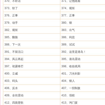
370、不听话
371、让他跪着
373、软了
374、规矩
376、正事
377、正事
379、动手
380、狠
382、规矩
383、出气
385、翻脸
386、利息
388、下一次
389、试试
391、不留活口
392、这里是港岛！
394、风云再起
395、港岛震动
397、初露锋芒
398、收拾残局
400、立威
401、刀光剑影
403、码头
404、狠人
406、反水
407、一招制敌
409、全街震动
410、强权
412、四面楚歌
413、鸿门宴