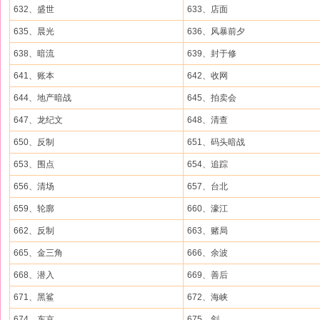
632、盛世
633、店面
635、晨光
636、风暴前夕
638、暗流
639、封于修
641、账本
642、收网
644、地产暗战
645、拍卖会
647、龙纪文
648、清查
650、反制
651、码头暗战
653、围点
654、追踪
656、清场
657、台北
659、轮廓
660、濠江
662、反制
663、赌局
665、金三角
666、余波
668、潜入
669、善后
671、黑鲨
672、海峡
674、东京
675、剑