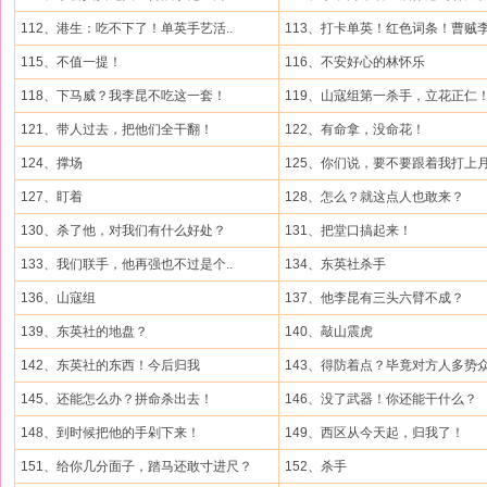
112、港生：吃不下了！单英手艺活..
113、打卡单英！红色词条！曹贼李.
115、不值一提！
116、不安好心的林怀乐
118、下马威？我李昆不吃这一套！
119、山寇组第一杀手，立花正仁
121、带人过去，把他们全干翻！
122、有命拿，没命花！
124、撑场
125、你们说，要不要跟着我打上月.
127、盯着
128、怎么？就这点人也敢来？
130、杀了他，对我们有什么好处？
131、把堂口搞起来！
133、我们联手，他再强也不过是个..
134、东英社杀手
136、山寇组
137、他李昆有三头六臂不成？
139、东英社的地盘？
140、敲山震虎
142、东英社的东西！今后归我
143、得防着点？毕竟对方人多势
145、还能怎么办？拼命杀出去！
146、没了武器！你还能干什么？
148、到时候把他的手剁下来！
149、西区从今天起，归我了！
151、给你几分面子，踏马还敢寸进尺？
152、杀手