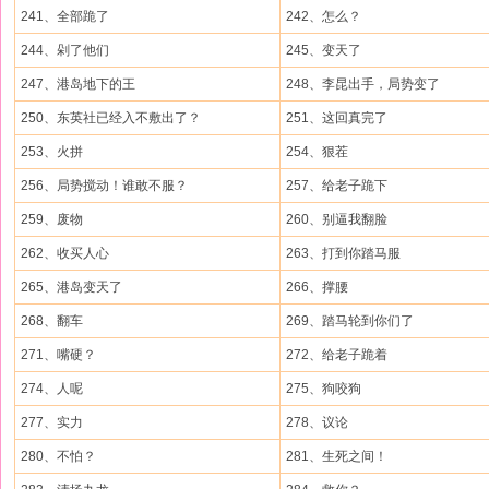
241、全部跪了
242、怎么？
244、剁了他们
245、变天了
247、港岛地下的王
248、李昆出手，局势变了
250、东英社已经入不敷出了？
251、这回真完了
253、火拼
254、狠茬
256、局势搅动！谁敢不服？
257、给老子跪下
259、废物
260、别逼我翻脸
262、收买人心
263、打到你踏马服
265、港岛变天了
266、撑腰
268、翻车
269、踏马轮到你们了
271、嘴硬？
272、给老子跪着
274、人呢
275、狗咬狗
277、实力
278、议论
280、不怕？
281、生死之间！