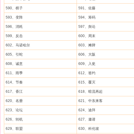
590、棋子
591、佐藤
593、变阵
594、筹码
596、消耗
597、舆论
599、反击
600、周末
602、马诺哈尔
603、摊牌
605、引蛇
606、大阪
608、诚意
609、入瓮
611、雨季
612、签约
614、节奏
615、覆灭
617、香江
618、暗流再起
620、名册
621、中东来客
623、论坛
624、迪拜
626、转机
627、邀请
629、联盟
630、科伦坡