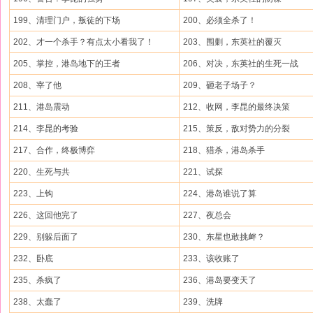
199、清理门户，叛徒的下场
200、必须全杀了！
202、才一个杀手？有点太小看我了！
203、围剿，东英社的覆灭
205、掌控，港岛地下的王者
206、对决，东英社的生死一战
208、宰了他
209、砸老子场子？
211、港岛震动
212、收网，李昆的最终决策
214、李昆的考验
215、策反，敌对势力的分裂
217、合作，终极博弈
218、猎杀，港岛杀手
220、生死与共
221、试探
223、上钩
224、港岛谁说了算
226、这回他完了
227、夜总会
229、别躲后面了
230、东星也敢挑衅？
232、卧底
233、该收账了
235、杀疯了
236、港岛要变天了
238、太蠢了
239、洗牌