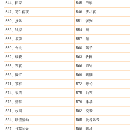
544、回家
545、巴黎
547、荷兰雨夜
548、庆功宴
550、接风
551、谈判
553、试探
554、局
556、底牌
557、船
559、台北
560、落子
562、破晓
563、收网
565、夜宴
566、归途
568、濠江
569、暗潮
571、茶杯
572、毒蛇
574、裂痕
575、前夜
578、清算
579、排场
581、收网
582、突袭
584、暗流涌动
585、曼谷风云
587、打草惊蛇
588、暗桩