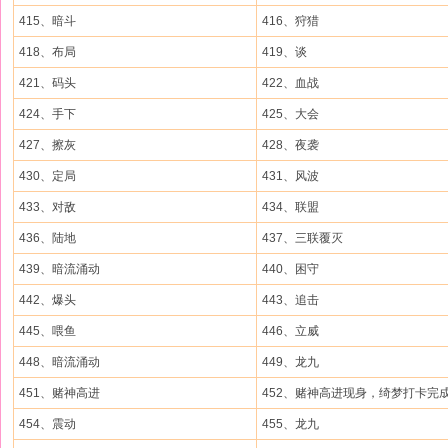
415、暗斗
416、狩猎
418、布局
419、谈
421、码头
422、血战
424、手下
425、大会
427、擦灰
428、夜袭
430、定局
431、风波
433、对敌
434、联盟
436、陆地
437、三联覆灭
439、暗流涌动
440、困守
442、爆头
443、追击
445、喂鱼
446、立威
448、暗流涌动
449、龙九
451、赌神高进
452、赌神高进现身，绮梦打卡完
454、震动
455、龙九