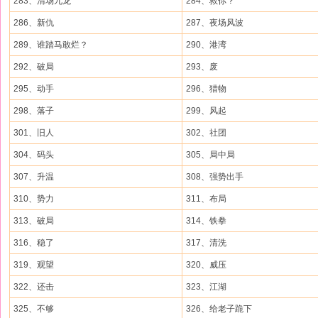
283、清场九龙
284、救你？
286、新仇
287、夜场风波
289、谁踏马敢烂？
290、港湾
292、破局
293、废
295、动手
296、猎物
298、落子
299、风起
301、旧人
302、社团
304、码头
305、局中局
307、升温
308、强势出手
310、势力
311、布局
313、破局
314、铁拳
316、稳了
317、清洗
319、观望
320、威压
322、还击
323、江湖
325、不够
326、给老子跪下