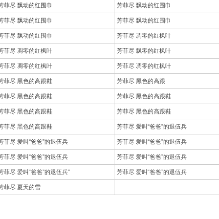
芳菲尽 飘动的红围巾
芳菲尽 飘动的红围巾
芳菲尽 飘动的红围巾
芳菲尽 飘动的红围巾
芳菲尽 飘动的红围巾
芳菲尽 凋零的红枫叶
芳菲尽 凋零的红枫叶
芳菲尽 飘零的红枫叶
芳菲尽 凋零的红枫叶
芳菲尽 凋零的红枫叶
芳菲尽 黑色的高跟鞋
芳菲尽 黑色的高跟
芳菲尽 黑色的高跟鞋
芳菲尽 黑色的高跟鞋
芳菲尽 黑色的高跟鞋
芳菲尽 黑色的高跟鞋
芳菲尽 黑色的高跟鞋
芳菲尽 爱叫“爸爸”的退伍兵
芳菲尽 爱叫“爸爸”的退伍兵
芳菲尽 爱叫“爸爸”的退伍兵
芳菲尽 爱叫“爸爸”的退伍兵
芳菲尽 爱叫“爸爸”的退伍兵
芳菲尽 爱叫“爸爸”的退伍兵”
芳菲尽 爱叫“爸爸”的退伍兵
芳菲尽 夏天的雪