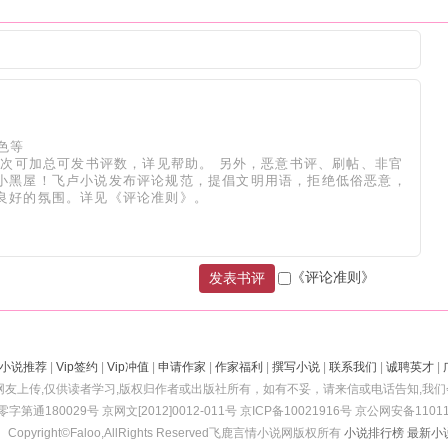
《评论准则》
小说推荐
|
Vip签约
|
Vip冲值
|
申请作家
|
作家福利
|
撰写小说
|
联系我们
|
诚聘英才
|
友上传,仅供读者学习,版权归作者或出版社所有，如有不妥，请来信或电话告知,我
第通180029号 京网文[2012]0012-011号 京ICP备10021916号 京公网安备110115
Copyright©Faloo,AllRights Reserved
飞鹿言情小说网版权所有
小说排行榜
最新小