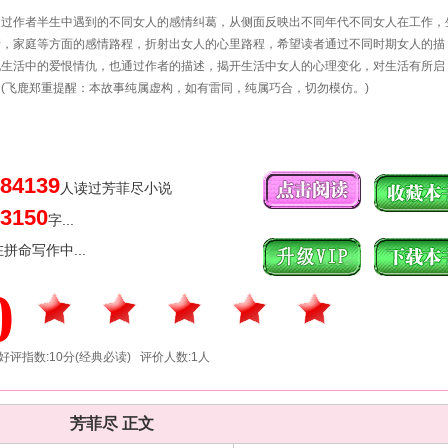
作者半生中遇到的不同女人的感情纠葛，从侧面反映出不同年代不同女人在工作，
情，家庭等方面的感情路程，折射出女人的心里路程，希望读者通过不同时期女人的描
现生活中的爱恨情仇，也通过作者的描述，揭开生活中女人的心理变化，对生活有所启
(飞鹿郑重提醒：本故事纯属虚构，如有雷同，纯属巧合，切勿模仿。)
84139
人读过芳菲尽小说
3150
字...
拼命写作中...
0
好评指数:10分(经典必读) 评价人数:1人
芳菲尽 正文