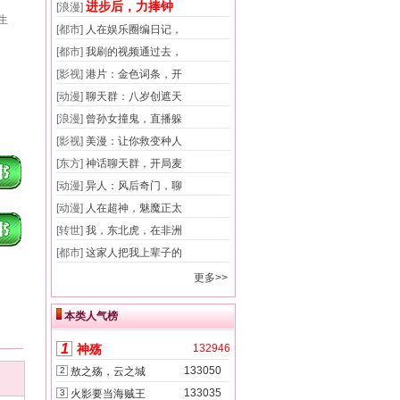
进步后，力捧钟
[浪漫]
生
[都市]
人在娱乐圈编日记，
[都市]
我刷的视频通过去，
[影视]
港片：金色词条，开
[动漫]
聊天群：八岁创遮天
[浪漫]
曾孙女撞鬼，直播躲
[影视]
美漫：让你救变种人
[东方]
神话聊天群，开局麦
[动漫]
异人：风后奇门，聊
[动漫]
人在超神，魅魔正太
[转世]
我，东北虎，在非洲
[都市]
这家人把我上辈子的
更多>>
本类人气榜
1
神殇
132946
133050
2
敖之殇，云之城
133035
3
火影要当海贼王