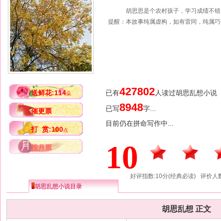
胡思思是个农村孩子，学习成绩不错。
提醒：本故事纯属虚构，如有雷同，纯属巧
427802
送鲜花:114
已有
人读过胡思乱想小说
朵
8948
已写
字...
催更票
目前仍在拼命写作中...
打 赏:100
点
10
投月票
好评指数:10分(经典必读) 评价人数
胡思乱想小说目录
胡思乱想 正文