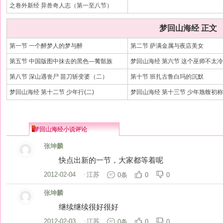
之卷外新经 异兽奇人志（第一至八节）
梦回山海经 正文
第一节 一个醉梦人的梦与醉
第二节 萨满金属与夜店美女
第五节 中国版图中抹去的黑色—荑骷族
梦回山海经 第六节 这个巫师不太冷
第八节 深山遇丧尸 苗刀斩变婆（二）
第十节 班扎古鲁白玛的沉默
梦回山海经 第十二节 少年行(二)
梦回山海经 第十三节 少年虺蝮初
梦回山海经小说评论
张坤麟
快点出新的一节，大家都等着呢
2012-02-04
·
江苏
0条
0
0
张坤麟
继续继续很好很好
2012-02-03
·
江苏
0条
0
0