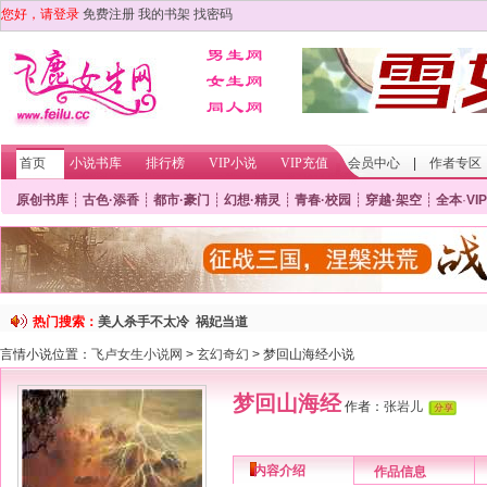
您好，请登录
免费注册
我的书架
找密码
首页
小说书库
排行榜
VIP小说
VIP充值
会员中心
|
作者专区
原创书库
┊
古色·添香
┊
都市·豪门
┊
幻想·精灵
┊
青春·校园
┊
穿越·架空
┊
全本
·
VIP
热门搜索：
美人杀手不太冷
祸妃当道
言情小说位置：
飞卢女生小说网
>
玄幻奇幻
> 梦回山海经小说
梦回山海经
作者：
张岩儿
内容介绍
作品信息