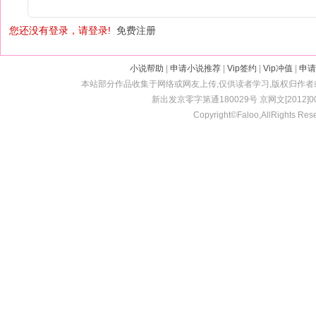
您还没有登录，请登录!
免费注册
小说帮助
|
申请小说推荐
|
Vip签约
|
Vip冲值
|
申请
本站部分作品收集于网络或网友上传,仅供读者学习,版权归作
新出发京零字第通180029号 京网文[2012]001
Copyright©Faloo,AllRights Res