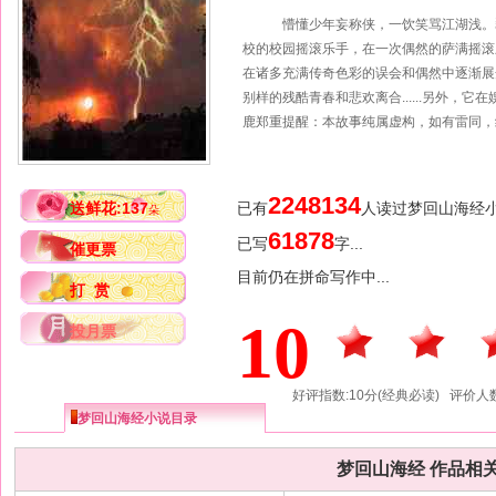
懵懂少年妄称侠，一饮笑骂江湖浅。
校的校园摇滚乐手，在一次偶然的萨满摇滚
在诸多充满传奇色彩的误会和偶然中逐渐展
别样的残酷青春和悲欢离合......另外，它
鹿郑重提醒：本故事纯属虚构，如有雷同，
2248134
送鲜花:137
已有
人读过梦回山海经
朵
61878
已写
字...
催更票
目前仍在拼命写作中...
打 赏
10
投月票
好评指数:10分(经典必读) 评价人数
梦回山海经小说目录
梦回山海经 作品相