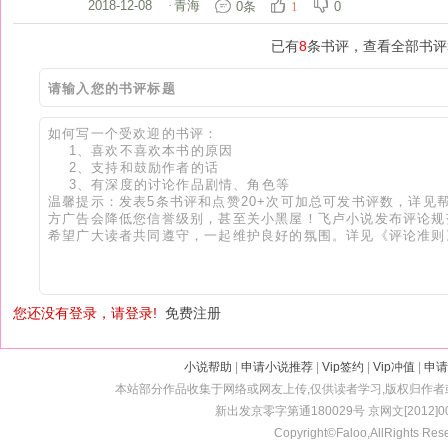
2018-12-08
·
青海
0条
0
1
已有
8
条书评，查看全部书评
您还没有登录，请登录!
免费注册
小说帮助
|
申请小说推荐
|
Vip签约
|
Vip冲值
|
申请
本站部分作品收集于网络或网友上传,仅供读者学习,版权归作
新出发京零字第通180029号 京网文[2012]001
Copyright©Faloo,AllRights Res