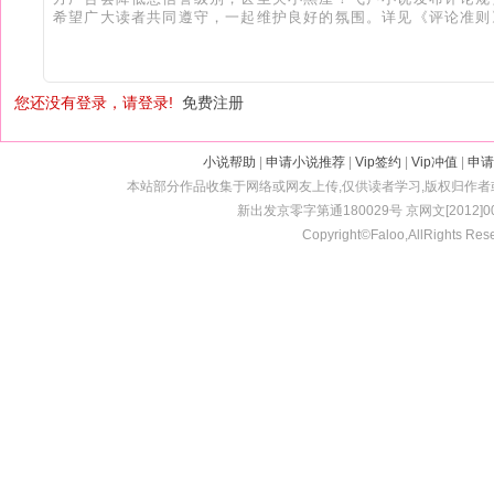
您还没有登录，请登录!
免费注册
小说帮助
|
申请小说推荐
|
Vip签约
|
Vip冲值
|
申请
本站部分作品收集于网络或网友上传,仅供读者学习,版权归作
新出发京零字第通180029号 京网文[2012]001
Copyright©Faloo,AllRights Res