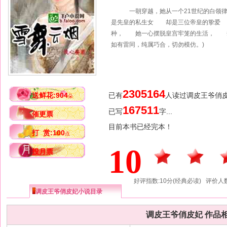
一朝穿越，她从一个21世纪的白领律
是先皇的私生女 却是三位帝皇的挚爱
种， 她一心摆脱皇宫牢笼的生活， 却
如有雷同，纯属巧合，切勿模仿。)
2305164
送鲜花:904
已有
人读过调皮王爷俏
朵
167511
已写
字...
催更票
目前本书已经完本！
打 赏:100
点
10
投月票
好评指数:10分(经典必读) 评价人数
调皮王爷俏皮妃小说目录
调皮王爷俏皮妃 作品