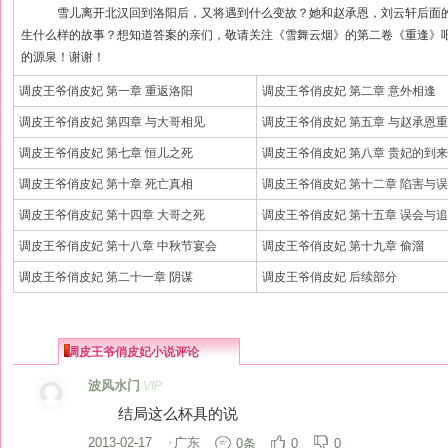
雪儿离开北汉回到洛阳后，又将遇到什么变故？她和赵承恩，刘云轩后面的
生什么样的故事？想知道答案的亲们，敬请关注《雪舞云烟》的第二卷《重逢》
的源泉！谢谢！
调皮王爷俏皮妃 第一章 重返洛阳
调皮王爷俏皮妃 第二章 意外相逢
调皮王爷俏皮妃 第四章 与大哥相见
调皮王爷俏皮妃 第五章 与赵承恩
调皮王爷俏皮妃 第七章 恒儿之死
调皮王爷俏皮妃 第八章 贵妃的到来
调皮王爷俏皮妃 第十章 死亡真相
调皮王爷俏皮妃 第十二章 陷害与
调皮王爷俏皮妃 第十四章 大哥之死
调皮王爷俏皮妃 第十五章 误会与
调皮王爷俏皮妃 第十八章 中秋节宴会
调皮王爷俏皮妃 第十九章 偷溜
调皮王爷俏皮妃 第二十一章 阴谋
调皮王爷俏皮妃 后续部分
调皮王爷俏皮妃小说评论
波风水门
VIP
结局这么杯具的说
2013-02-17
·
广东
0条
0
0