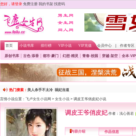
您好，请登录
免费注册
我的书架
找密码
首页
小说书库
排行榜
VIP小说
VIP充值
会员中心
|
作者专区
原创书库
┊
古色·添香
┊
都市·豪门
┊
幻想·精灵
┊
青春·校园
┊
穿越·架空
┊
全本
·
VIP
热门搜索：
美人杀手不太冷
祸妃当道
言情小说位置：
飞卢女生小说网
>
女生小说
> 调皮王爷俏皮妃小说
调皮王爷俏皮妃
作者：
浅心善若
内容介绍
作品信息