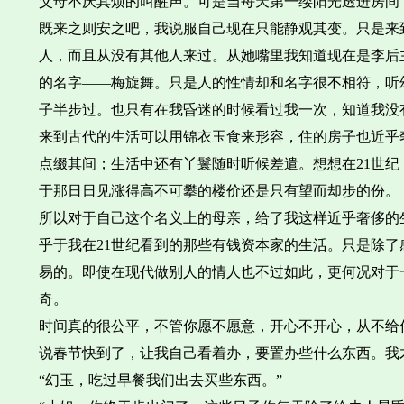
父母不厌其烦的叫醒声。可是当每天第一缕阳光透进房间
既来之则安之吧，我说服自己现在只能静观其变。只是来
人，而且从没有其他人来过。从她嘴里我知道现在是李后
的名字——梅旋舞。只是人的性情却和名字很不相符，听
子半步过。也只有在我昏迷的时候看过我一次，知道我没
来到古代的生活可以用锦衣玉食来形容，住的房子也近乎
点缀其间；生活中还有丫鬟随时听候差遣。想想在21世
于那日日见涨得高不可攀的楼价还是只有望而却步的份。
所以对于自己这个名义上的母亲，给了我这样近乎奢侈的
乎于我在21世纪看到的那些有钱资本家的生活。只是除
易的。即使在现代做别人的情人也不过如此，更何况对于
奇。
时间真的很公平，不管你愿不愿意，开心不开心，从不给
说春节快到了，让我自己看着办，要置办些什么东西。我
“幻玉，吃过早餐我们出去买些东西。”