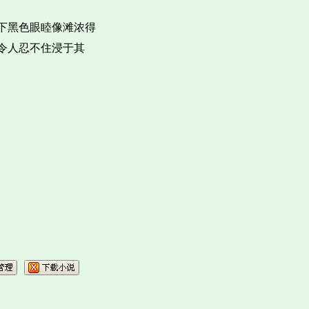
下黑色眼睦像滩浓得
令人忍不住浸于其