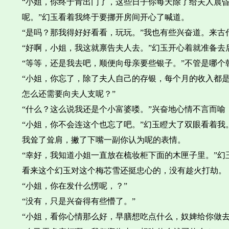
“小姐，你终于肯出门了，这些日子你每天除了给夫人晨
呢。”幻玉看着我终于要挪开房间开心了喊道。
“是吗？那我得好好看看，玩玩。”我也有些兴奋道。来古
“好啊，小姐，我这就禀告夫人去。”幻玉开心着就准备去
“等等，还是我去吧，顺便向母亲要些银子。”不管是哪个
“小姐，你忘了，除了夫人自己的存银，每个月的收入都
怎么还需要向夫人支呢？”
“什么？这么说我还是个小富婆喽。”兴奋地心情不言而
“小姐，你不会连这个也忘了吧。”幻玉瞪大了双眼看着我
我耸了耸肩，撇了下嘴一副你认为呢的表情。
“幸好，我知道小姐一直放在梳妆柜下面的木匣子里。”幻
看来这个幻玉对这个梅芯雪还挺忠心的，没有趁火打劫。
“小姐，你在发什么愣呢，？”
“没有，只是兴奋得有些懵了。”
“小姐，看你心情那么好，早膳想吃点什么，奴婢给你做去