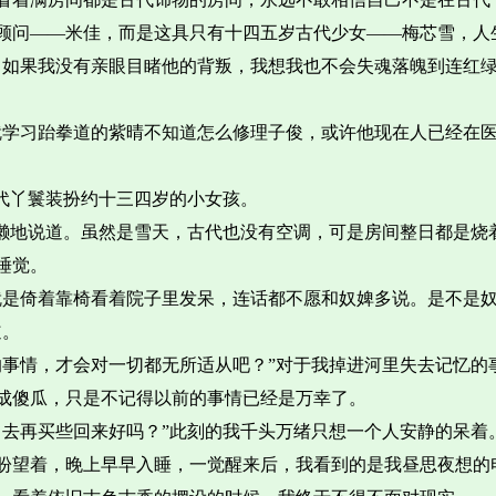
律顾问——米佳，而是这具只有十四五岁古代少女——梅芯雪，人
，如果我没有亲眼目睹他的背叛，我想我也不会失魂落魄到连红
就学习跆拳道的紫晴不知道怎么修理子俊，或许他现在人已经在医
代丫鬟装扮约十三四岁的小女孩。
慵懒地说道。虽然是雪天，古代也没有空调，可是房间整日都是烧
睡觉。
就是倚着靠椅看着院子里发呆，连话都不愿和奴婢多说。是不是
道。
的事情，才会对一切都无所适从吧？”对于我掉进河里失去记忆的
成傻瓜，只是不记得以前的事情已经是万幸了。
出去再买些回来好吗？”此刻的我千头万绪只想一个人安静的呆着
盼望着，晚上早早入睡，一觉醒来后，我看到的是我昼思夜想的