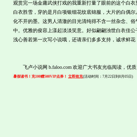
观赏完一场金庸武侠打戏的我重新打量了眼前的这个白衣
白衣胜雪，穿的是月白项银细花纹底锦服，大片的白偶尔
化不开的墨。这男人清澈的目光清纯得不含一丝杂念、俗
中。优雅的俊容上漾起淡淡笑意。好似翩翩浊世白衣佳公
浅心善若第一次写小说哦，还请亲们多多支持，诚求鲜花
飞卢小说网 b.faloo.com 欢迎广大书友光临阅读
暑假读书！充100赠500VIP点券！
立即抢充
(活动时间：7月22日到8月05日)