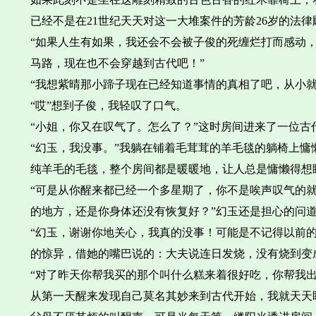
已经不是在21世纪天天对这一大堆案件的芳龄26岁的法
“如果人生有如果，我还会不会被子俊的死缠烂打而感动
马路，现在也不会穿越到古代吧！”
“我想紫晴那小蹄子现在已经知道事情的真相了吧，从小
“哎”想到子俊，我轻叹了口气。
“小姐，你又在叹气了。怎么了？”这时房间进来了一位古
“幻玉，我没事。”我躺在铺着毛茸茸的羊毛毯的躺椅上
纯羊毛的毛毯，整个房间都是暖暖地，让人总是慵懒得想
“可是从你醒来都已经一个多星期了，你不是唉声叹气的
的地方，还是你身体还没有恢复好？”幻玉还是担心的问
“幻玉，谢谢你地关心，我真的没事！可能是不记得以前
的惊异，借她的嘴巴说的：大夫说连日发烧，没有烧到变
“对了昨天你帮我买的那个叫什么糕来着很好吃，你帮我
从第一天醒来发现自己莫名其妙来到古代开始，我就天天