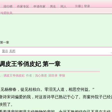
注册
|
登录
排行榜
作家专区
申请作家
男生
同人
纯爱耽美
 第一章
显示
关闭
：
调皮王爷俏皮妃 第一章
说：
调皮王爷俏皮妃
作者：
浅心善若
回目录
举报
不见杨柳春，徒见桂枝白。零泪无人道，相思空何益。”
唐诗宋词偏爱的我，对这首诗早已熟记于心了。而窗外院子已经
映照了。
看着满房间都是古代饰物的房间，永远不敢相信自己不是在古代