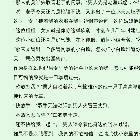
“那来的臭丫头敢管老子的闲事。”男人先是老羞成怒，在
“哟，老子今天还真是艳福不浅，又多出了一位小美人胚子
这时，女子拽着我的衣服在我耳边悄声说道：这位姑娘他
“这位姐姐，女人就是像你这样软弱，才会在几千年封建
“这位小姑娘还真是好气魄，在下佩服。敢问小姐芳名。
“那来又冒出一个多管闲事的小白脸。怎么样小白脸难道
天。”恶心男发出淫笑声。
作为身在21世纪男女平等的社会中长大的我，怎么可能
目可憎的脸就是一巴掌扇过去。
“你敢打我？”男人目瞪着我，气恼难休的他一只手高高
使过来的魔掌。
“快放手！”双手无法动弹的男人火冒三丈到。
“不放又怎么样？”白衣男子道。
“还不快给我一起上。”男人喝令着他身边的随从喊道。
如果不是亲眼看到，我真的不敢相信，金庸武侠小说里的