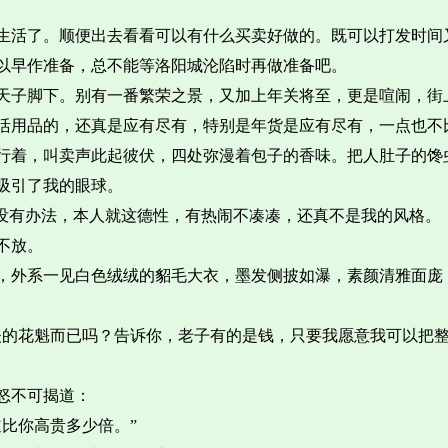
生活了。顺便出去看看可以有什么买卖好做的。既可以打发时间
以早作准备，总不能等洛阳城沦陷时再做准备吧。
天子脚下。别有一番繁荣之景，又加上年关将至，更是喧闹，街
活用品的，还真是应有尽有，特别是年货是应有尽有，一点也不比
行着，叫卖声此起彼伏，四处弥漫着包子的香味。把人肚子的馋
吸引了我的眼球。
，没有办法，本人就这德性，有热闹不凑凑，还真不是我的风格。
不放。
裙，外系一见白色绒绒的貂毛大衣，墨发侧披如瀑，素颜清雅面庞
夫的花魁而已吗？告诉你，老子有的是钱，只要我愿意我可以把
怒不可揭道：
比你高贵多少倍。”