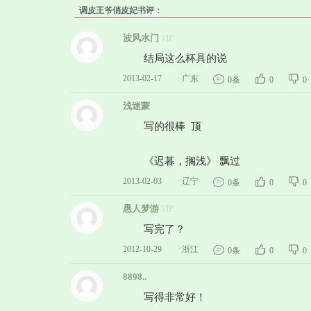
调皮王爷俏皮妃书评：
波风水门
VIP
结局这么杯具的说
2013-02-17
·
广东
0条
0
0
浅迷蒙
写的很棒 顶
《迟暮，搁浅》 飘过
2013-02-03
·
辽宁
0条
0
0
愚人梦游
VIP
写完了？
2012-10-29
·
浙江
0条
0
0
8898..
写得非常好！