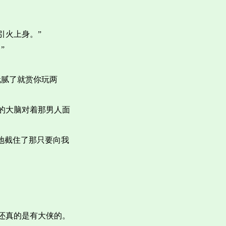
引火上身。”
”
玩腻了就赏你玩两
的大脑对着那男人面
地截住了那只要向我
还真的是有大侠的。