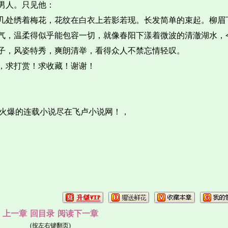
男人。只见他：
几处绣着梅花，花纹在白衣上若影若现。长发简单的束起。柳眉
气，温柔得似乎能包容一切，就像春阳下漾着微波的清澈湖水，
子，风姿特秀，爽朗清举，看得众人不禁忘情轻叹。
，求打赏！求收藏！谢谢！
，优质火爆的连载小说尽在飞卢小说网！，
上一章
回目录
阅读下一章
(按左右键翻页)