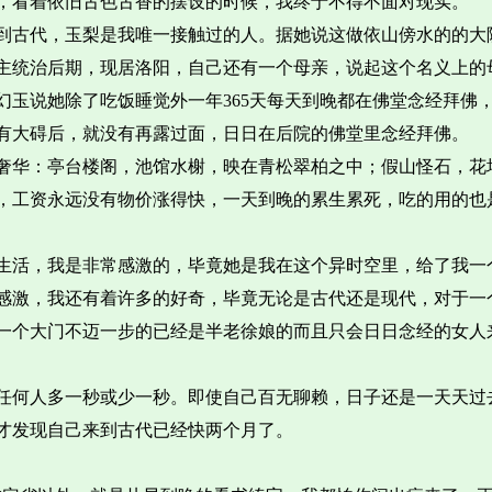
，看着依旧古色古香的摆设的时候，我终于不得不面对现实。
到古代，玉梨是我唯一接触过的人。据她说这做依山傍水的的大
主统治后期，现居洛阳，自己还有一个母亲，说起这个名义上的
幻玉说她除了吃饭睡觉外一年365天每天到晚都在佛堂念经拜佛
有大碍后，就没有再露过面，日日在后院的佛堂里念经拜佛。
奢华：亭台楼阁，池馆水榭，映在青松翠柏之中；假山怪石，花
纪，工资永远没有物价涨得快，一天到晚的累生累死，吃的用的也
生活，我是非常感激的，毕竟她是我在这个异时空里，给了我一
了感激，我还有着许多的好奇，毕竟无论是古代还是现代，对于一
一个大门不迈一步的已经是半老徐娘的而且只会日日念经的女人
任何人多一秒或少一秒。即使自己百无聊赖，日子还是一天天过
才发现自己来到古代已经快两个月了。