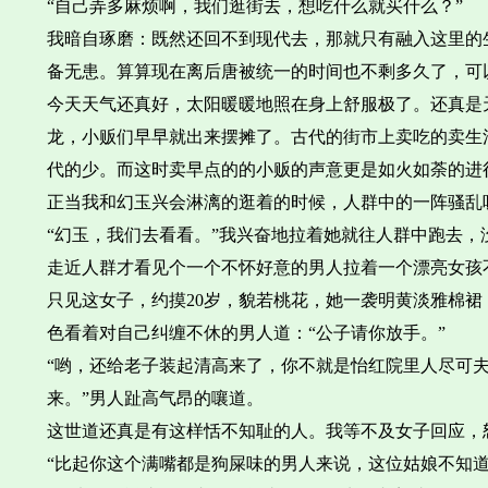
“自己弄多麻烦啊，我们逛街去，想吃什么就买什么？”
我暗自琢磨：既然还回不到现代去，那就只有融入这里的
备无患。算算现在离后唐被统一的时间也不剩多久了，可
今天天气还真好，太阳暖暖地照在身上舒服极了。还真是
龙，小贩们早早就出来摆摊了。古代的街市上卖吃的卖生
代的少。而这时卖早点的的小贩的声意更是如火如荼的进
正当我和幻玉兴会淋漓的逛着的时候，人群中的一阵骚乱
“幻玉，我们去看看。”我兴奋地拉着她就往人群中跑去
走近人群才看见个一个不怀好意的男人拉着一个漂亮女孩
只见这女子，约摸20岁，貌若桃花，她一袭明黄淡雅棉
色看着对自己纠缠不休的男人道：“公子请你放手。”
“哟，还给老子装起清高来了，你不就是怡红院里人尽可
来。”男人趾高气昂的嚷道。
这世道还真是有这样恬不知耻的人。我等不及女子回应，
“比起你这个满嘴都是狗屎味的男人来说，这位姑娘不知道