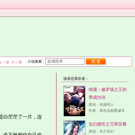
搜 索
小说搜索：
上一章
下一章
读者还喜欢读：
综漫：修罗场之王的
养成办法
类别：
动漫同人
作者：
我永远都爱诚哥
是白茫茫了一片，连
玄幻都市之万界至尊
类别：
东方玄幻
，也不敢相信自己也