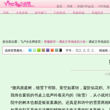
首页
书库
升级VIP会员
VIP充值
书库
古色添香
都市豪门
幻想精灵
青春校园
穿越架空
您当前位置：
飞卢女生网首页 >
穿越架空
>
调皮王爷俏皮妃小说
>
调皮王爷俏皮妃
特大
大
中
小
选择背景颜色：
字号：
阅读线
1
2
3
4
5
6
7
8
小
“微风摇庭树，细雪下帘隙。萦空如雾转，凝阶似花积。
我倚在窗前的书桌上低声吟着吴均的《咏雪》，从小就对
院中的树木也都是银装素裹的。还真是和诗中的雪景两相
如果此刻不是坐在这雕刻精致的古色古香的红木靠椅上，