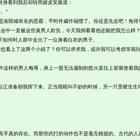
转身看到我后却转而嬉皮笑脸道：
。”
是洛阳城有名的恶霸，平时作威作福惯了。你还是先走吧！免得
社会中一直被这些臭男人欺负，今天我倒看看他还能把我怎么样？
”不知何时人群中走出了一位身着白衣的男子。
你也看上了这两个小妞了？你可以求求我，或许我可以考虑等我
容许这样的男人侮辱，身上一股无法遏制的怒火直往上冒驱使着我
举起正准备朝我挥下来。正当我暗叫不妙的时候，另一只受硬生生
高手真的存在。而那些武打的动作也不是毫无根据的。古代的人