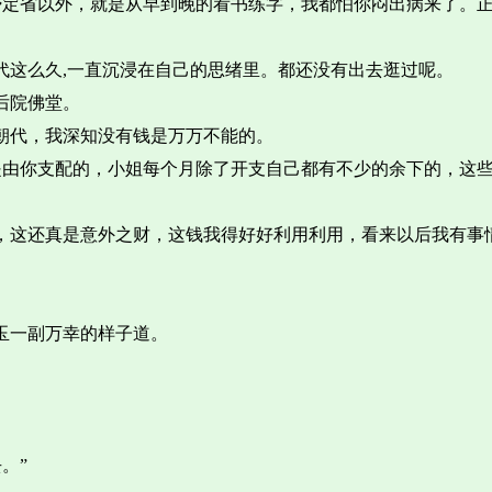
昏定省以外，就是从早到晚的看书练字，我都怕你闷出病来了。
代这么久,一直沉浸在自己的思绪里。都还没有出去逛过呢。
后院佛堂。
朝代，我深知没有钱是万万不能的。
是由你支配的，小姐每个月除了开支自己都有不少的余下的，这
喻，这还真是意外之财，这钱我得好好利用利用，看来以后我有事
。
玉一副万幸的样子道。
。”