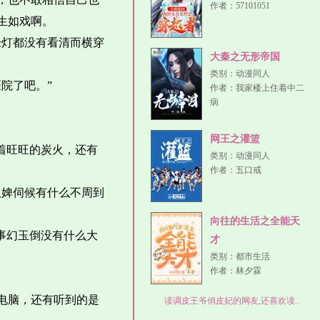
作者：
57101051
生如戏啊。
绿灯都没有看清而横穿
大秦之无形帝国
类别：
动漫同人
院了吧。”
作者：
我家楼上住着中二
病
网王之灌篮
着旺旺的炭火，还有
类别：
动漫同人
作者：
五口戒
奴婢伺候有什么不周到
向往的生活之全能天
事幻玉倒没有什么大
才
类别：
都市生活
作者：
林夕霖
。
电脑，还有听到的是
读调皮王爷俏皮妃的网友,还喜欢读..