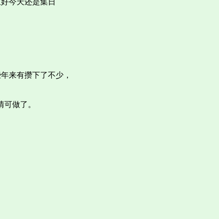
正好今天还是集日
些年来有攒下了不少，
情可做了。