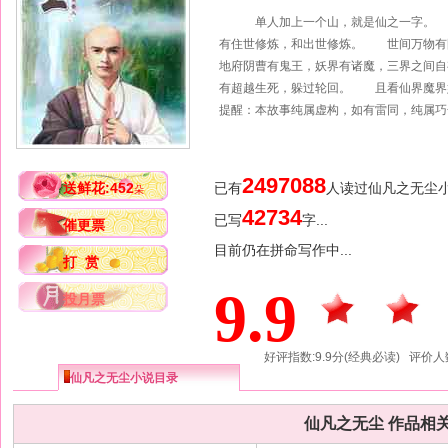
单人加上一个山，就是仙之一字。 
有住世修炼，和出世修炼。 世间万物有
地府阴曹有鬼王，妖界有诸魔，三界之间
有超越生死，躲过轮回。 且看仙界魔界妖
提醒：本故事纯属虚构，如有雷同，纯属巧
2497088
送鲜花:452
已有
人读过仙凡之无尘
朵
42734
已写
字...
催更票
目前仍在拼命写作中...
打 赏
9.9
投月票
好评指数:9.9分(经典必读) 评价人
仙凡之无尘小说目录
仙凡之无尘 作品相