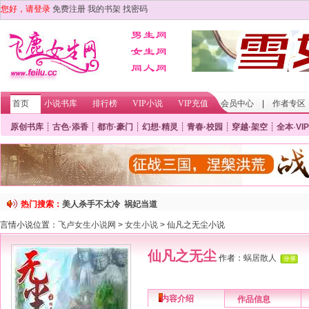
您好，请登录
免费注册
我的书架
找密码
首页
小说书库
排行榜
VIP小说
VIP充值
会员中心
|
作者专区
原创书库
┊
古色·添香
┊
都市·豪门
┊
幻想·精灵
┊
青春·校园
┊
穿越·架空
┊
全本
·
VIP
热门搜索：
美人杀手不太冷
祸妃当道
言情小说位置：
飞卢女生小说网
>
女生小说
> 仙凡之无尘小说
仙凡之无尘
作者：
蜗居散人
内容介绍
作品信息