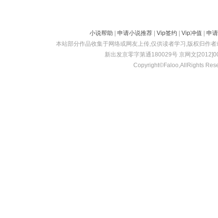
小说帮助
|
申请小说推荐
|
Vip签约
|
Vip冲值
|
申请
本站部分作品收集于网络或网友上传,仅供读者学习,版权归作
新出发京零字第通180029号 京网文[2012]001
Copyright©Faloo,AllRights Res