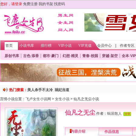
您好，请登录
免费注册
我的书架
找密码
首页
小说书库
排行榜
VIP小说
VIP充值
会员中心
|
作者专区
原创书库
┊
古色·添香
┊
都市·豪门
┊
幻想·精灵
┊
青春·校园
┊
穿越·架空
┊
全本
·
VIP
热门搜索：
美人杀手不太冷
祸妃当道
言情小说位置：
飞卢女生小说网
>
女生小说
> 仙凡之无尘小说
仙凡之无尘
作者：
蜗居散人
内容介绍
作品信息