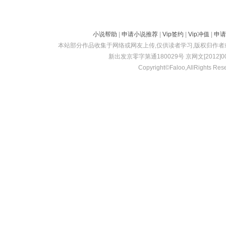
小说帮助
|
申请小说推荐
|
Vip签约
|
Vip冲值
|
申请
本站部分作品收集于网络或网友上传,仅供读者学习,版权归作
新出发京零字第通180029号 京网文[2012]001
Copyright©Faloo,AllRights Res