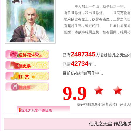
单人加上一个山，就是仙之一字。 
有住世修炼，和出世修炼。 世间万物有
地府阴曹有鬼王，妖界有诸魔，三界之间
有超越生死，躲过轮回。 且看仙界魔界妖
提醒：本故事纯属虚构，如有雷同，纯属巧
2497345
送鲜花:452
已有
人读过仙凡之无尘
朵
42734
已写
字...
催更票
目前仍在拼命写作中...
打 赏
9.9
投月票
好评指数:9.9分(经典必读) 评价人
仙凡之无尘小说目录
仙凡之无尘 作品相