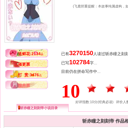
(飞鹿郑重提醒：本故事纯属虚构，如
3270150
送鲜花:2134
已有
人读过斩赤瞳之刻
朵
102784
已写
字...
催更票
目前仍在拼命写作中...
打 赏:3476
点
10
投月票
好评指数:10分(经典必读) 评价人数
斩赤瞳之刻刻帝小说目录
斩赤瞳之刻刻帝 作品