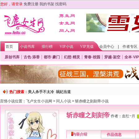
您好，请登录
免费注册
我的书架
找密码
首页
小说书库
排行榜
VIP小说
VIP充值
会员中心
|
作者专区
原创书库
┊
古色·添香
┊
都市·豪门
┊
幻想·精灵
┊
青春·校园
┊
穿越·架空
┊
全本
·
VIP
热门搜索：
美人杀手不太冷
祸妃当道
言情小说位置：
飞卢女生小说网
>
同人小说
> 斩赤瞳之刻刻帝小说
斩赤瞳之刻刻帝
作者：
血红~月
内容介绍
作品信息