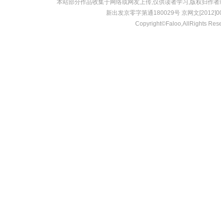
本站部分作品收集于网络或网友上传,仅供读者学习,版权归作
新出发京零字第通180029号 京网文[2012]001
Copyright©Faloo,AllRights Res