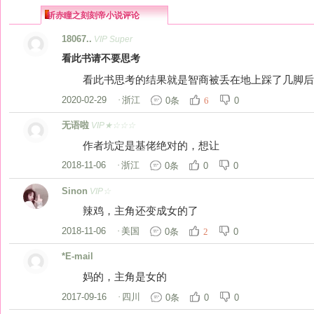
斩赤瞳之刻刻帝小说评论
18067..
VIP Super
看此书请不要思考
看此书思考的结果就是智商被丢在地上踩了几脚后
2020-02-29
·
浙江
0条
0
6
无语啦
VIP★☆☆☆
作者坑定是基佬绝对的，想让
2018-11-06
·
浙江
0条
0
0
Sinon
VIP☆
辣鸡，主角还变成女的了
2018-11-06
·
美国
0条
0
2
*E-mail
妈的，主角是女的
2017-09-16
·
四川
0条
0
0