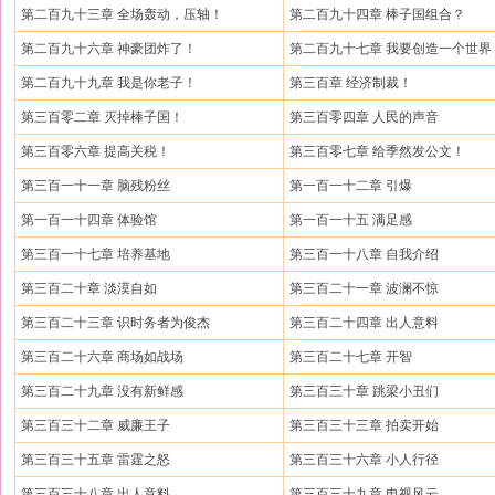
第二百九十三章 全场轰动，压轴！
第二百九十四章 棒子国组合？
第二百九十六章 神豪团炸了！
第二百九十七章 我要创造一个世界
第二百九十九章 我是你老子！
第三百章 经济制裁！
第三百零二章 灭掉棒子国！
第三百零四章 人民的声音
第三百零六章 提高关税！
第三百零七章 给季然发公文！
第三百一十一章 脑残粉丝
第一百一十二章 引爆
第一百一十四章 体验馆
第一百一十五 满足感
第三百一十七章 培养基地
第三百一十八章 自我介绍
第三百二十章 淡漠自如
第三百二十一章 波澜不惊
第三百二十三章 识时务者为俊杰
第三百二十四章 出人意料
第三百二十六章 商场如战场
第三百二十七章 开智
第三百二十九章 没有新鲜感
第三百三十章 跳梁小丑们
第三百三十二章 威廉王子
第三百三十三章 拍卖开始
第三百三十五章 雷霆之怒
第三百三十六章 小人行径
第三百三十八章 出人意料
第三百三十九章 电视风云