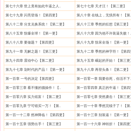
第七十六章 世上竟有如此牛逼之人..
第七十七章 天才汪！【第二更】
第七十九章 闪亮登场！【第四更】
第八十章 在钱上，无惧所有！【第.
第八十二章 分支兑换系统！【第二更】
第八十三章 季然的狂想【第三更】
第八十五章 惊爆全球！【第一更】
第八十六章 因为他不许装逼失败！.
第八十八章 要做题？【第四更】
第八十九章 惊呆全场！【第一更】
第九十一章 无解之题！【第三更】
第九十二章 季然的神字符！【第四
第九十四章 震动中心【第二更】
第九十五章 崛起的开始！【第三更
第九十七章 划时代的产品！【第一更】
第九十八章 再登头条！【第二更】
第一百章 一号的决定【第四更】
第一百零一章 我要你死，你活不下.
第一百零三章 看不懂的骚操作！【..
第一百零四章 真正的牛逼！【第四
第一百零六章 实力炫富！【第二更】
第一百零七章 突然袭击！【第三更
第一百零九章 宁可错买一万！【第..
第一百一十章 季然完犊子了！【第.
第一百一十二章 然神降临！【第四更】
第一百十三章 别装逼！【第一更】
第一百十五章 强势出手！【第三更】
第一百一十六章 神转折！【第四更