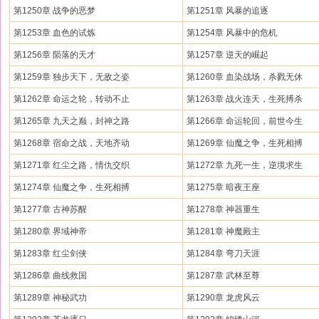
第1250章 战争的恶梦
第1251章 风暴的追逐
第1253章 血色的试炼
第1254章 风暴中的危机
第1256章 陨落的天才
第1257章 逆天的崛起
第1259章 独步天下，无敌之姿
第1260章 血染战场，杀戮无休
第1262章 命运之轮，转动不止
第1263章 战火连天，生死搏杀
第1265章 九天之巅，封神之路
第1266章 命运轮回，前世今生
第1268章 宿命之战，天地齐动
第1269章 仙魔之争，生死相搏
第1271章 红尘之路，情仇交织
第1272章 九死一生，逆境求生
第1274章 仙魔之争，生死相搏
第1275章 暗夜王座
第1277章 古神苏醒
第1278章 神器重生
第1280章 界域神帝
第1281章 神魔殿主
第1283章 红尘剑侠
第1284章 弯刀天涯
第1286章 曲线救国
第1287章 武林至尊
第1289章 神秘武功
第1290章 龙虎风云