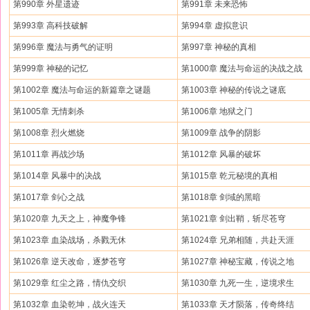
第990章 外星遗迹
第991章 未来恐怖
第993章 高科技破解
第994章 虚拟意识
第996章 魔法与勇气的证明
第997章 神秘的真相
第999章 神秘的记忆
第1000章 魔法与命运的决战之战
第1002章 魔法与命运的新篇章之谜题
第1003章 神秘的传说之谜底
第1005章 无情刺杀
第1006章 地狱之门
第1008章 烈火燃烧
第1009章 战争的阴影
第1011章 再战沙场
第1012章 风暴的破坏
第1014章 风暴中的决战
第1015章 乾元秘境的真相
第1017章 剑心之战
第1018章 剑域的黑暗
第1020章 九天之上，神魔争锋
第1021章 剑出鞘，斩尽苍穹
第1023章 血染战场，杀戮无休
第1024章 兄弟相随，共赴天涯
第1026章 逆天改命，逐梦苍穹
第1027章 神秘宝藏，传说之地
第1029章 红尘之路，情仇交织
第1030章 九死一生，逆境求生
第1032章 血染乾坤，战火连天
第1033章 天才陨落，传奇终结