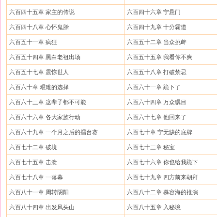
六百四十五章 家主的传说
六百四十六章 宁悬门
六百四十八章 心怀鬼胎
六百四十九章 十分霸道
六百五十一章 疯狂
六百五十二章 当众挑衅
六百五十四章 黑白老祖出场
六百五十五章 我看你不爽
六百五十七章 震惊世人
六百五十八章 打破禁忌
六百六十章 艰难的选择
六百六十一章 跪下了
六百六十三章 这辈子都不可能
六百六十四章 万众瞩目
六百六十六章 各大家族行动
六百六十七章 他回来了
六百六十九章 一个月之后的擂台赛
六百七十章 宁无缺的底牌
六百七十二章 破境
六百七十三章 秘宝
六百七十五章 击溃
六百七十六章 你也给我跪下
六百七十八章 一落幕
六百七十九章 四方前来朝拜
六百八十一章 周转阴阳
六百八十二章 慕容海的推演
六百八十四章 出发风头山
六百八十五章 入秘境