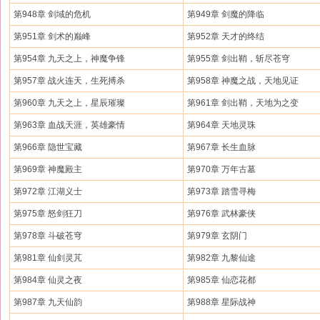
第948章 剑域的危机
第949章 剑魔的降临
第951章 剑术的巅峰
第952章 天才的终结
第954章 九天之上，神魔争锋
第955章 剑出鞘，斩尽苍穹
第957章 战火连天，生死搏杀
第958章 神魔之战，天地见证
第960章 九天之上，星辰璀璨
第961章 剑出鞘，天地为之变
第963章 血战天涯，英雄豪情
第964章 天地灵珠
第966章 隐世宝藏
第967章 长生血脉
第969章 神魔殿主
第970章 万年古墓
第972章 江湖义士
第973章 踏雪寻梅
第975章 怒剑狂刀
第976章 武林豪侠
第978章 斗破苍穹
第979章 玄阴门
第981章 仙剑灵芃
第982章 九黎仙途
第984章 仙灵之夜
第985章 仙恋花都
第987章 九天仙韵
第988章 星际战神