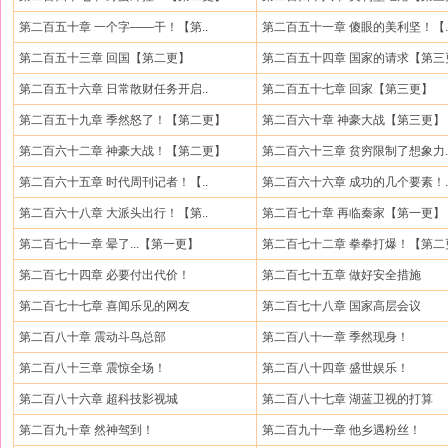
第二百五十章 一个字——干！【第..
第二百五十一章 傻眼的美利坚！【.
第二百五十三章 回国【第二更】
第二百五十四章 国家的请求【第三
第二百五十六章 日常散财任务开启..
第二百五十七章 回家【第三更】
第二百五十九章 季然怒了！【第二更】
第二百六十章 神豪大战【第三更】
第二百六十二章 神豪大战！【第二更】
第二百六十三章 贫穷限制了想象力.
第二百六十五章 时代周刊记者！【..
第二百六十六章 成功的几个要素！.
第二百六十八章 大派头出行！【第..
第二百七十章 再临秦家【第一更】
第二百七十一章 晕了...【第一更】
第二百七十二章 拳拳打爆！【第二
第二百七十四章 必要付出代价！
第二百七十五章 做好安全措施
第二百七十七章 喜闻乐见的网友
第二百七十八章 国家高层会议
第二百八十章 震动斗鸟总部
第二百八十一章 季然现身！
第二百八十三章 震惊全场！
第二百八十四章 盛世娱乐！
第二百八十六章 超科技影视城
第二百八十七章 湖蓝卫视的打算
第二百九十章 然神驾到！
第二百九十一章 他乡遇粉丝！