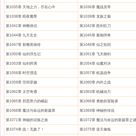
第1035章 天地之力，尽在心中
第1036章 魔战灵帝
第1038章 暗夜魔尊
第1039章 龙族之巅
第1041章 神雕侠侣
第1042章 怒剑狂刀
第1044章 九天玄女
第1045章 紫袍悍将
第1047章 射雕英雄传
第1048章 仙之轮回
第1050章 仙剑浮生记
第1051章 飞天御剑
第1053章 仙剑挥洒
第1054章 仙魔对决
第1056章 时空漂流
第1057章 机器战争
第1059章 空间穿越
第1060章 内外之战
第1062章 太空奇遇
第1063章 机械动力
第1065章 邪恶势力的崛起
第1066章 勇敢的冒险者
第1068章 魔法与命运的新篇章
第1069章 神秘的传说
第1071章 神秘的试炼之旅
第1072章 魔法与命运的新篇章之谜.
第1074章 战！无敌了！
第1075章 逆天修炼