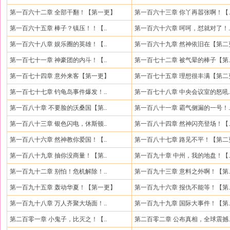
第一百六十二章 全部干翻！【第一更】
第一百六十三章 你丫再嚣张啊！【.
第一百六十五章 棒子？镇压！！【..
第一百六十六章 呵呵，怼就对了！.
第一百六十八章 娱乐圈的英雄！【..
第一百六十九章 然神依旧在【第二
第一百七十一章 神豪团的内斗！【..
第一百七十二章 被气晕的棒子【第.
第一百七十四章 意外来客【第一更】
第一百七十五章 理想很丰满【第二
第一百七十七章 钓龟岛事件爆发！..
第一百七十八章 中央会议室的怒吼.
第一百八十章 不要脸的沃桑国【第..
第一百八十一章 霸气侧漏的一号！.
第一百八十三章 银色闪电，休斯顿..
第一百八十四章 然神闪亮登场！【.
第一百八十六章 然神教你爱国！【..
第一百八十七章 路见不平！【第二
第一百八十九章 抽你没商量！【第..
第一百九十章 中州，我的地盘！【.
第一百九十二章 别怕！危机解除！..
第一百九十三章 意料之外啊！【第.
第一百九十五章 轰动华夏！【第一更】
第一百九十六章 报仇不能等！【第.
第一百九十八章 万人齐聚大场面！..
第一百九十九章 国际大事件！【第.
第二百零一章 小鬼子，比灭之！【..
第二百零二章 公布真相，全球震撼.