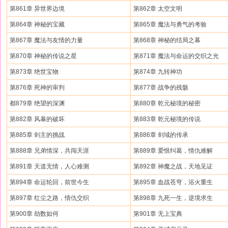
第861章 异世界边境
第862章 太空文明
第864章 神秘的宝藏
第865章 魔法与勇气的考验
第867章 魔法与友情的力量
第868章 神秘的结局之幕
第870章 神秘的传说之星
第871章 魔法与命运的交织之光
第873章 绝世宝物
第874章 九转神功
第876章 死神的审判
第877章 战争的残骸
都879章 绝望的深渊
第880章 乾元秘境的秘密
第882章 风暴的破坏
第883章 乾元秘境的传说
第885章 剑主的挑战
第886章 剑域的传承
第888章 兄弟情深，共闯天涯
第889章 爱恨纠葛，情仇难解
第891章 天道无情，人心难测
第892章 神魔之战，天地见证
第894章 命运轮回，前世今生
第895章 血战苍穹，浴火重生
第897章 红尘之路，情仇交织
第898章 九死一生，逆境求生
第900章 劫数如何
第901章 无上宝典