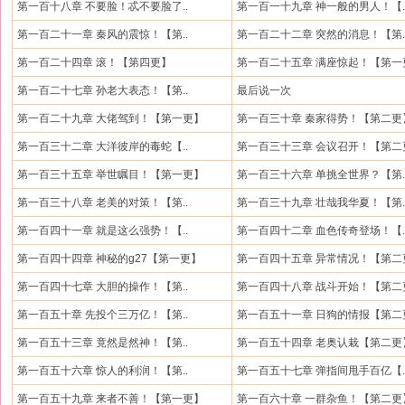
第一百十八章 不要脸！忒不要脸了..
第一百一十九章 神一般的男人！【.
第一百二十一章 秦风的震惊！【第..
第一百二十二章 突然的消息！【第.
第一百二十四章 滚！【第四更】
第一百二十五章 满座惊起！【第一
第一百二十七章 孙老大表态！【第..
最后说一次
第一百二十九章 大佬驾到！【第一更】
第一百三十章 秦家得势！【第二更
第一百三十二章 大洋彼岸的毒蛇【..
第一百三十三章 会议召开！【第二
第一百三十五章 举世瞩目！【第一更】
第一百三十六章 单挑全世界？【第.
第一百三十八章 老美的对策！【第..
第一百三十九章 壮哉我华夏！【第.
第一百四十一章 就是这么强势！【..
第一百四十二章 血色传奇登场！【.
第一百四十四章 神秘的g27【第一更】
第一百四十五章 异常情况！【第二
第一百四十七章 大胆的操作！【第..
第一百四十八章 战斗开始！【第二
第一百五十章 先投个三万亿！【第..
第一百五十一章 日狗的情报【第二
第一百五十三章 竟然是然神！【第..
第一百五十四章 老奥认栽【第二更
第一百五十六章 惊人的利润！【第..
第一百五十七章 弹指间甩手百亿【.
第一百五十九章 来者不善！【第一更】
第一百六十章 一群杂鱼！【第二更