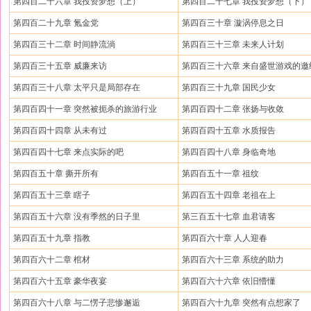
第四百二十六章 我投资梦想（上）
第四百二十七章 我投资梦想（下）
第四百二十九章 氪金党
第四百三十章 漩涡停息之日
第四百三十二章 时间静流淌
第四百三十三章 未来人计划
第四百三十五章 威廉来访
第四百三十六章 来自盛世游戏的邀
第四百三十八章 太平只是局部存在
第四百三十九章 国民少女
第四百四十一章 突然被扼杀的旅游行业
第四百四十二章 张扬与收敛
第四百四十四章 从未有过
第四百四十五章 水质报告
第四百四十七章 来点实际的吧
第四百四十八章 身临奇地
第四百五十章 撕开所有
第四百五十一章 祖纹
第四百五十三章 瞎子
第四百五十四章 老祖在上
第四百五十六章 没有季然的日子里
第三百五十七章 血君请客
第四百五十九章 指教
第四百六十章 人人迎春
第四百六十二章 棺材
第四百六十三章 系统的助力
第四百六十五章 豪华夜宴
第四百六十六章 依旧懵懂
第四百六十八章 与二愣子悲惨邂逅
第四百六十九章 突然有点想家了