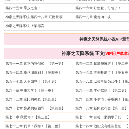
第四十五章 季少之名！
第四十六章 好便宜，打包了！
神豪之天降系统 第四十八章 旺财登场
第四十九章 魔兽肉一块
神豪之天降系统 上架感言
神豪之天降系统小说VIP章
神豪之天降系统 正文
[
VIP用户单
第五十一章 真正的狗刨式！【第一更】
第五十二章 超豪华阵容！【第二更
第五十四章 粉丝团驾到！【第四更】
第五十五章 主播吓跪了！【第五更
第五十七章 人不如狗！【第七更】
第五十八章 以搞事情为己任！【第.
第六十章 中州大学！【第一更】
第六十一章 季少驾到！【第二更】
第六十三章 逗比的神豪【第四更】
第六十四章 小事情，妥妥的！【第.
第六十七章 惊呆的校领导！【第四更】
第六十八章 新闻发布会【第一更】
第七十章 我爱你！【第三更】
第七十一章 目瞪口呆的学子们！【.
第七十三章 我草！我靠！【第二更】
第七十四章 他们没有经济基础！【.