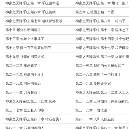
神豪之天降系统 第一章 系统很牛逼
神豪之天降系统 第二章 甩你一脸！
神豪之天降系统 第四章 系统奖励
第五章 在地图上画一个圈
神豪之天降系统 第七章 超级保镖登场
神豪之天降系统 第八章 二哈出手
第十章 爆炸性新闻诞生
神豪之天降系统 第十一章 涛涛怂了
第十三章 你摊上大事儿了！
神豪之天降系统 第十四章 报个价
第十六章 砸一百亿也要你玩完！
神豪之天降系统 第十七章 垃圾砸
第十九章 神豪的消费方式
神豪之天降系统 第二十章 火爆中州
第二十二章 季然怒了！
第二十三章 我们的公司被收购了
第二十五章 神豪的手段！
第二十六章 收购了一个行业！
第二十八章 国家的表彰
第二十九章 爱国企业家
第三十一章 刀片超命！
神豪之天降系统 第三十二章 天上
神豪之天降系统 第三十四章 意外
第三十五章 无论如何，你是我的女.
第三十七章 盖上私人印章
第三十八章 一群渣渣！
神豪之天降系统 第四十章 钻石会员！
第四十一章 人和人的差距
第四十二章 不可招惹的人！
神豪之天降系统 第四十三章 禁忌