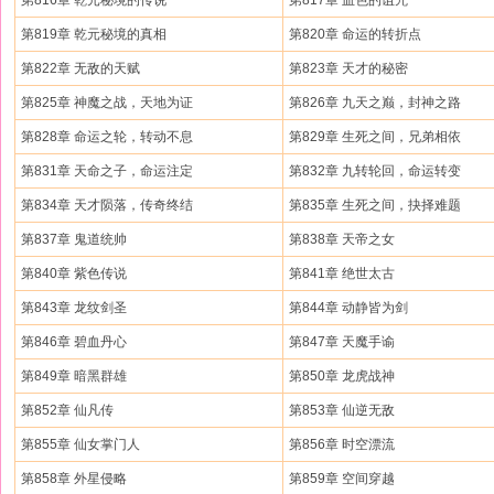
第816章 乾元秘境的传说
第817章 血色的诅咒
第819章 乾元秘境的真相
第820章 命运的转折点
第822章 无敌的天赋
第823章 天才的秘密
第825章 神魔之战，天地为证
第826章 九天之巅，封神之路
第828章 命运之轮，转动不息
第829章 生死之间，兄弟相依
第831章 天命之子，命运注定
第832章 九转轮回，命运转变
第834章 天才陨落，传奇终结
第835章 生死之间，抉择难题
第837章 鬼道统帅
第838章 天帝之女
第840章 紫色传说
第841章 绝世太古
第843章 龙纹剑圣
第844章 动静皆为剑
第846章 碧血丹心
第847章 天魔手谕
第849章 暗黑群雄
第850章 龙虎战神
第852章 仙凡传
第853章 仙逆无敌
第855章 仙女掌门人
第856章 时空漂流
第858章 外星侵略
第859章 空间穿越