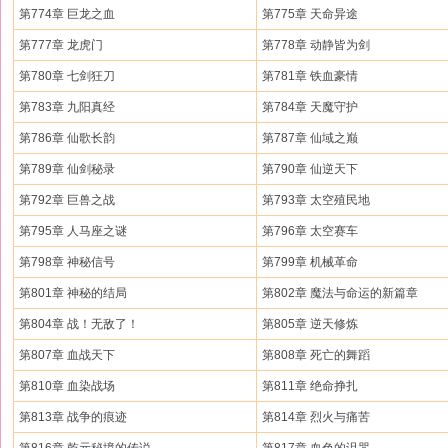
第774章 巨龙之血
第775章 天命异途
第777章 龙虎门
第778章 动静皆为剑
第780章 七剑狂刀
第781章 铁血豪情
第783章 九阳真经
第784章 天魔守护
第786章 仙歌长韵
第787章 仙域之巅
第789章 仙剑秘录
第790章 仙逆天下
第792章 巨兽之战
第793章 太空殖民地
第795章 人马座之谜
第796章 太空赛车
第798章 神秘信号
第799章 机械革命
第801章 神秘的结局
第802章 魔法与命运的新篇章
第804章 战！无敌了！
第805章 逆天修炼
第807章 血战天下
第808章 死亡的舞蹈
第810章 血染战场
第811章 绝命挣扎
第813章 战争的痕迹
第814章 烈火与痛苦