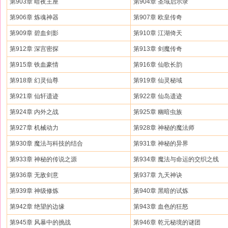
第903章 暗夜王座
第904章 圣域启示录
第906章 炼魂神器
第907章 欧皇传奇
第909章 碧血剑影
第910章 江湖倚天
第912章 深宫密探
第913章 剑魔传奇
第915章 铁血豪情
第916章 仙歌长韵
第918章 幻灵仙尊
第919章 仙灵秘域
第921章 仙轩遗迹
第922章 仙岛遗迹
第924章 内外之战
第925章 幽暗虫族
第927章 机械动力
第928章 神秘的魔法师
第930章 魔法与科技的结合
第931章 神秘的异界
第933章 神秘的传说之源
第934章 魔法与命运的交织之线
第936章 无敌剑意
第937章 九天神诀
第939章 神级修炼
第940章 黑暗的试炼
第942章 绝望的边缘
第943章 血色的狂怒
第945章 风暴中的挑战
第946章 乾元秘境的谜团