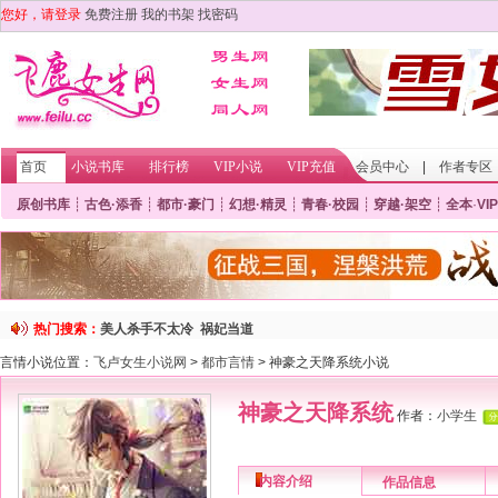
您好，请登录
免费注册
我的书架
找密码
首页
小说书库
排行榜
VIP小说
VIP充值
会员中心
|
作者专区
原创书库
┊
古色·添香
┊
都市·豪门
┊
幻想·精灵
┊
青春·校园
┊
穿越·架空
┊
全本
·
VIP
热门搜索：
美人杀手不太冷
祸妃当道
言情小说位置：
飞卢女生小说网
>
都市言情
> 神豪之天降系统小说
神豪之天降系统
作者：
小学生
内容介绍
作品信息