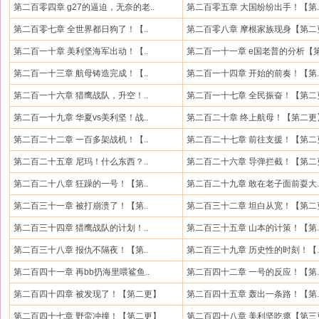
第二百零四章 g27的逼迫，无奈的老..
第二百零五章 大国纷纷出手！【第.
第二百零七章 全世界都日狗了！【..
第二百零八章 摩根家族现身【第二
第二百一十章 美利坚海军出动！【..
第二百一十一章 e国老普的分析【第.
第二百一十三章 航母铸造完成！【..
第二百一十四章 开始的前奏！【第.
第二百一十六章 猎鹰战队，升空！..
第二百一十七章 全民振奋！【第二
第二百一十九章 华夏vs美利坚！战..
第二百二十章 终上航母！【第二更
第二百二十二章 一百多架战机！【..
第二百二十七章 前往支援！【第二
第二百二十五章 尼玛！什么东西？..
第二百二十六章 导弹拦截！【第二
第二百二十八章 狂躁的一号！【第..
第二百二十九章 敢在老子面前耍大.
第二百三十一章 被打崩溃了！【第..
第二百三十二章 坦白从宽！【第二
第二百三十四章 猎鹰战队的计划！..
第二百三十五章 山本的计策！【第.
第二百三十八章 报仇不隔夜！【第..
第二百三十九章 历史性的时刻！【.
第二百四十一章 再bb扔海里喂鲨鱼..
第二百四十二章 一号的反应！【第.
第二百四十四章 被发现了！【第二更】
第二百四十五章 轰出一条路！【第.
第二百四十七章 野蛮冲撞！【第二更】
第二百四十八章 美利坚吃瘪【第三