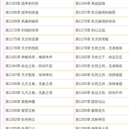
第1163章 战争的代价
第1164章 再战战场
第1166章 战争的痕迹
第1167章 乾元秘境的秘密
第1169章 风暴的破坏
第1170章 乾元秘境的传说
第1172章 剑域的传承
第1173章 剑心之战
第1175章 天才的逆袭
第1176章 天才的突破
第1178章 天才的危机
第1179章 生死之间，兄弟相依
第1181章 神秘传承，修炼奇术
第1182章 天命之子，命运注定
第1184章 命运之轮，转动不息
第1185章 生死之间，兄弟相依
第1187章 天才陨落，传奇终结
第1188章 生死之间，抉择难题
第1190章 九天之巅，无敌之境
第1191章 生死之间，抉择难题
第1193章 九天之巅，无敌之境
第1194章 命运之轮，转动不停
第1196章 紫薇神魔
第1197章 隐世仙山
第1199章 紫雷宝典
第1200章 极限逆天
第1202章 狂剑绝尘
第1203章 武林神话
第1205章 血洒江山
第1206章 侠客风云录