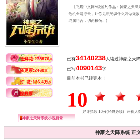
【飞鹿中文网A级签约作品：神豪之天
危机全是浮云，让你见识见识什么叫做无敌
纯属巧合，切勿模仿。)
34140238
送鲜花:275976
已有
人读过神豪之天
朵
4090143
已写
字...
催更票:2460
票
目前本书已经完本！
打 赏:136.4万
点
10
投月票
好评指数:10分(经典必读) 评价人数
神豪之天降系统小说目录
神豪之天降系统 正