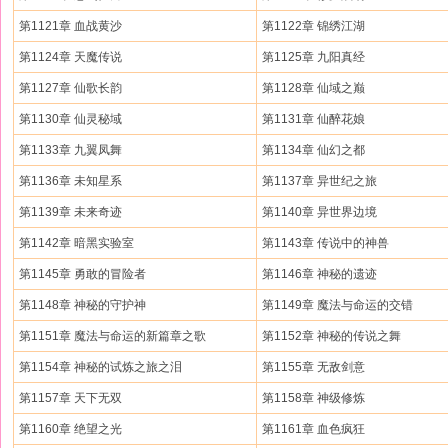
第1121章 血战黄沙
第1122章 锦绣江湖
第1124章 天魔传说
第1125章 九阳真经
第1127章 仙歌长韵
第1128章 仙域之巅
第1130章 仙灵秘域
第1131章 仙醉花娘
第1133章 九翼凤舞
第1134章 仙幻之都
第1136章 未知星系
第1137章 异世纪之旅
第1139章 未来奇迹
第1140章 异世界边境
第1142章 暗黑实验室
第1143章 传说中的神兽
第1145章 勇敢的冒险者
第1146章 神秘的遗迹
第1148章 神秘的守护神
第1149章 魔法与命运的交错
第1151章 魔法与命运的新篇章之歌
第1152章 神秘的传说之舞
第1154章 神秘的试炼之旅之泪
第1155章 无敌剑意
第1157章 天下无双
第1158章 神级修炼
第1160章 绝望之光
第1161章 血色疯狂