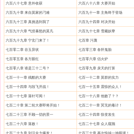
六百八十七章 意外收获
六百八十八章 大赛开始
六百九十章 来自莫家的刁难
六百九十一章 主角终于登场
六百九十三章 真挑选到我了
六百九十四章 对决开始
六百九十六章 气愤暴怒的莫凡
六百九十七章 雪藏妖孽
六百九十九章 宁玄门来了！
七百章 污蔑
七百零二章 谷玉异状
七百零三章 各怀鬼胎
七百零五章 各方眼红
七百零六章 侣火炉
七百零八章 谁是三十二号？
七百零九章 戾天的打算
七百一十一章 残酷的大赛
七百一十二章 莫群的实力
七百一十四章 与段飞开战！
七百一十五章 震惊的众人！
七百一十七章 落针可闻！
七百一十八章 他败了？？
七百二十章 第二轮大赛即将开始！
七百二十一章 冥无的毒计！
七百二十三章 不顾一切的景一
七百二十四章 惊变发生
七百二十六章 落败！
七百二十七章 众人窥觊
七百二十九章 刘汉全力爆发！
七百三十章 再次惊掉一地眼球！