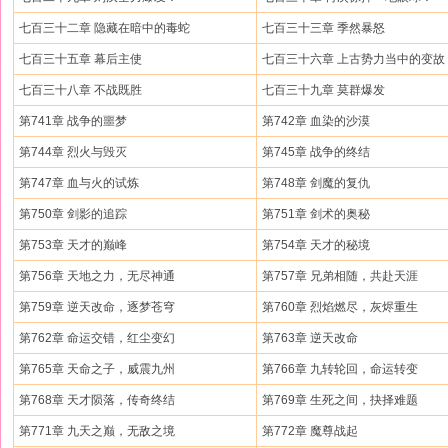
七百三十二章 隐藏在暗中的毒蛇
七百三十三章 季然暴怒
七百三十五章 幕后主使
七百三十六章 上古势力当中的变故
七百三十八章 不战既胜
七百三十九章 莫群爆发
第741章 战争的噩梦
第742章 血染的沙漠
第744章 烈火与毁灭
第745章 战争的终结
第747章 血与火的试炼
第748章 剑魔的复仇
第750章 剑影的追踪
第751章 剑术的奥秘
第753章 天才的巅峰
第754章 天才的秘境
第756章 天地之力，无尽神通
第757章 兄弟相随，共赴天涯
第759章 逆天改命，逐梦苍穹
第760章 烈焰燃尽，灰烬重生
第762章 命运交错，红尘变幻
第763章 逆天改命
第765章 天命之子，威震九州
第766章 九转轮回，命运转变
第768章 天才陨落，传奇终结
第769章 生死之间，抉择难题
第771章 九天之巅，无敌之境
第772章 魔尊战起