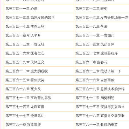
第三百四十一章 心痛
第三百四十二章 转变
第三百四十四章 高速发展的盛世
第三百四十五章 发布会现场第一弹
第三百四十七章 季然出场
第三百四十八章 落幕
第三百五十章 初入半月
第三百五十一章 一贯如此
第三百五十三章 一贯无耻
第三百五十四章 风起青萍
第三百五十六章 医者仁心
第三百五十七章 这就是程序
第三百五十九章 天降正义
第三百六十章 落春花
第三百六十二章 庞大的税收
第三百六十三章 抢劫了解一下
第三百六十五章 看似玩笑
第三百六十六章 自然而然
第三百六十八章 冤大头
第三百六十九章 悬浮技术的弊端
第三百七十一章 亨利普的嚣张
第三百七十二章 局势明朗
第三百七十四章 龙腾直播
第三百七十五章 安排得妥妥当当
第三百七十七章 绝世武功
第三百七十八章 直播界空前膨胀
第三百八十章 狭路逢迎
第三百八十一章 收获的季节