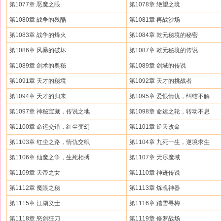
第1077章 恶魔之眼
第1078章 绝望之境
第1080章 战争的残酷
第1081章 再战沙场
第1083章 战争的烽火
第1084章 乾元秘境的秘密
第1086章 风暴的破坏
第1087章 乾元秘境的传说
第1089章 剑术的奥秘
第1089章 剑域的传说
第1091章 天才的秘境
第1092章 天才的挑战者
第1094章 天才的归来
第1095章 爱恨情仇，纠结不解
第1097章 神秘宝藏，传说之地
第1098章 命运之轮，转动不息
第1100章 命运交错，红尘变幻
第1101章 逆天改命
第1103章 红尘之路，情仇交织
第1104章 九死一生，逆境求生
第1106章 仙魔之争，生死相搏
第1107章 无尽魔域
第1109章 天帝之女
第1110章 神迹传说
第1112章 魔眼之秘
第1113章 炼魂神器
第1115章 江湖义士
第1116章 踏雪寻梅
第1118章 怒剑狂刀
第1119章 修罗战场