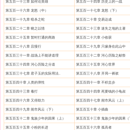
第五百一十三章 如何论英雄
第五百一十四章 历史上的一战
第五百一十六章 龙怒（中）
第五百一十七章 龙怒（下）
第五百一十九章 暗杀之蛇
第五百二十章 交易达成
第五百二十二章 晓之以情
第五百二十三章 迷失之地的土著
第五百二十五章 暂时打通的商路
第五百二十六章 小收获
第五百二十八章 且慢行
第五百二十九章 只缘身在此山中
第五百三十一章 战场上不能讲道理
第五百三十二章 河心历险之献祭
第五百三十四章 河心历险之分道
第五百三十五章 河心世界
第五百三十七章 君子玉的实际用法..
第五百三十八章 开局一裤衩
第五百四十章 人类的弹性
第五百四十一章 不积圭步
第五百四十三章 毒打
第五百四十四章 死要钱的小龟叔
第五百四十六章 又得助力
第五百四十七章 闹市风云（上）
第五百四十九章 闹市风云（下）
第五百五十章 小插曲
第五百五十二章 鬼族少年的因果（上）
第五百五十三章 鬼族少年的因果（
第五百五十五章 小粉的长进
第五百五十六章 孤高者