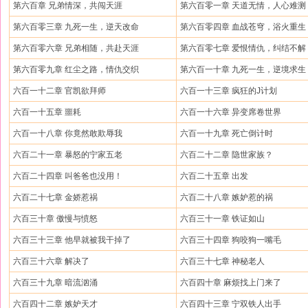
第六百章 兄弟情深，共闯天涯
第六百零一章 天道无情，人心难测
第六百零三章 九死一生，逆天改命
第六百零四章 血战苍穹，浴火重生
第六百零六章 兄弟相随，共赴天涯
第六百零七章 爱恨情仇，纠结不解
第六百零九章 红尘之路，情仇交织
第六百一十章 九死一生，逆境求生
六百一十二章 官凯欲拜师
六百一十三章 疯狂的J计划
六百一十五章 噩耗
六百一十六章 异变席卷世界
六百一十八章 你竟然敢欺辱我
六百一十九章 死亡倒计时
六百二十一章 暴怒的宁家五老
六百二十二章 隐世家族？
六百二十四章 叫爸爸也没用！
六百二十五章 出发
六百二十七章 金娇惹祸
六百二十八章 嫉妒惹的祸
六百三十章 傲慢与愤怒
六百三十一章 铁证如山
六百三十三章 他早就被我干掉了
六百三十四章 狗咬狗一嘴毛
六百三十六章 解决了
六百三十七章 神秘老人
六百三十九章 暗流汹涌
六百四十章 麻烦找上门来了
六百四十二章 嫉妒天才
六百四十三章 宁双铁人出手