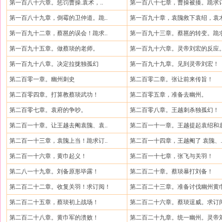
第一百八十六章。惩罚曹操.袁术，..
第一百八十七章，曹操被揍。跪求订
第一百八十九章，倒霉的卫仲道。跪..
第一百九十章，袁隗救下袁绍，袁术
第一百九十二章，蔡邕的误会！跪求..
第一百九十三章。蔡邕的转变。跪求
第一百九十五章。做蔡琰的老师。
第一百九十六章。灵帝刘宏的反应。
第一百九十八章。决定拉拢独孤幻
第一百九十九章。见到灵帝刘宏！
第二百零一章。幽州刺史
第二百零二章。张让前来传旨！
第二百零四章。打算教蔡琰武功！
第二百零五章，准备去幽州。
第二百零七章。袁府的争吵。
第二百零八章。王越刺杀独孤幻！
第二百一十章。让王越去阉袁隗、袁..
第二百一十一章。王越提起袁绍和袁
第二百一十三章，袁隗上当！跪求订..
第二百一十四章，王越阉了 袁隗、.
第二百一十六章，黄巾起义！
第二百一十七章，张飞与关羽！
第二八一十九章。刘备原形毕露！
第二百二十章。蔡琰暴打刘备！
第二百二十二章。收复关羽！求订阅！
第二百二十三章。准备讨伐幽州黄巾
第二百二十五章，蔡琰初上战场！
第二百二十六章。蔡琰逞威。求订
第二百二十八章。黄巾军的溃败！
第二百二十九章。统一幽州。灵帝刘