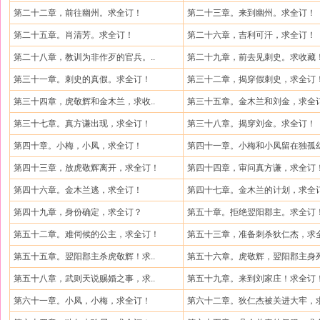
第二十二章，前往幽州。求全订！
第二十三章。来到幽州。求全订！
第二十五章。肖清芳。求全订！
第二十六章，吉利可汗，求全订！
第二十八章，教训为非作歹的官兵。..
第二十九章，前去见刺史。求收藏
第三十一章。刺史的真假。求全订！
第三十二章，揭穿假刺史，求全订
第三十四章，虎敬辉和金木兰，求收..
第三十五章。金木兰和刘金，求全
第三十七章。真方谦出现，求全订！
第三十八章。揭穿刘金。求全订！
第四十章。小梅，小凤，求全订！
第四十一章。小梅和小凤留在独孤幻
第四十三章，放虎敬辉离开，求全订！
第四十四章，审问真方谦，求全订
第四十六章。金木兰逃，求全订！
第四十七章。金木兰的计划，求全
第四十九章，身份确定，求全订？
第五十章。拒绝翌阳郡主。求全订
第五十二章。难伺候的公主，求全订！
第五十三章，准备刺杀狄仁杰，求全
第五十五章。翌阳郡主杀虎敬辉！求..
第五十六章。虎敬辉，翌阳郡主身死
第五十八章，武则天说赐婚之事，求..
第五十九章。来到刘家庄！求全订
第六十一章。小凤，小梅，求全订！
第六十二章。狄仁杰被关进大牢，求