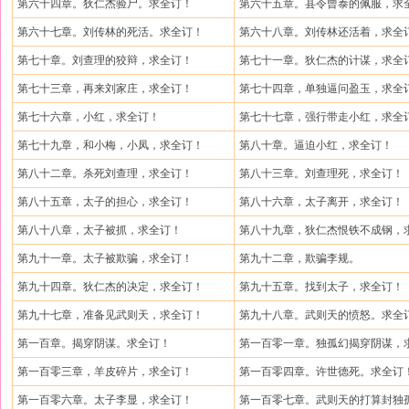
第六十四章。狄仁杰验尸。求全订！
第六十五章。县令曾泰的佩服，求全
第六十七章。刘传林的死活。求全订！
第六十八章。刘传林还活着，求全
第七十章。刘查理的狡辩，求全订！
第七十一章。狄仁杰的计谋，求全
第七十三章，再来刘家庄，求全订！
第七十四章，单独逼问盈玉，求全
第七十六章，小红，求全订！
第七十七章，强行带走小红，求全
第七十九章，和小梅，小凤，求全订！
第八十章。逼迫小红，求全订！
第八十二章。杀死刘查理，求全订！
第八十三章。刘查理死，求全订！
第八十五章，太子的担心，求全订！
第八十六章，太子离开，求全订！
第八十八章，太子被抓，求全订！
第八十九章，狄仁杰恨铁不成钢，求
第九十一章。太子被欺骗，求全订！
第九十二章，欺骗李规。
第九十四章。狄仁杰的决定，求全订！
第九十五章。找到太子，求全订！
第九十七章，准备见武则天，求全订！
第九十八章。武则天的愤怒。求全
第一百章。揭穿阴谋。求全订！
第一百零一章。独孤幻揭穿阴谋，求
第一百零三章，羊皮碎片，求全订！
第一百零四章。许世德死。求全订
第一百零六章。太子李显，求全订！
第一百零七章。武则天的打算封独孤