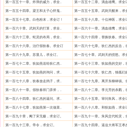
第一百五十一章。炸弹的威力，求全..
第一百五十二章。滴血雄鹰。求全
第一百五十四章。梁王和太子心怀鬼..
第一百五十五章。武则天醒来，求全
第一百五十七章。白色粉末，求全订！
第一百五十八章。十位神医，求全
第一百六十章。武则天的打算，求全..
第一百六十一章。滴血雄鹰，求全
第一百六十三章。蛇灵的布局，求全..
第一百六十四章，替换狄春。求全
第一百六十六章。治疗假狄春。求全订
第一百六十七章。狄仁杰的反击，求
第一百六十九章。苏显儿，求全订。
第一百七十章。武则天的愤怒。求全
第一百七十二章。狄如燕送给狄仁杰..
第一百七十三章。狄如燕的交好，求
第一百七十五章。狄如燕的询问，求..
第一百七十六章。狄仁杰，独孤幻的
第一百七十八章，狄春放走鸽子，求..
第一百七十九章。离开东柳林镇。求
第一百八十一章。假狄春班门弄斧，..
第一百八十二章。李元芳的杀戮，求
第一百八十四章。狄仁杰的逼问。求..
第一百八十五章。审问朱风，求全
第一百八十七章，狄如燕第一次做菜..
第一百八十八章。和狄如燕，求全
第一百九十章，阉了宋无极，求全订。
第一百九十一章。朱风交代蛇灵，求
第一百九十三章。帝令，求全订。
第一百九十四章。逼迫大将军王孝杰