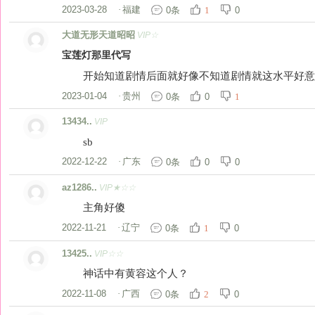
2023-03-28
·
福建
0条
0
1
大道无形天道昭昭
VIP☆
宝莲灯那里代写
开始知道剧情后面就好像不知道剧情就这水平好意
2023-01-04
·
贵州
0条
0
1
13434..
VIP
sb
2022-12-22
·
广东
0条
0
0
az1286..
VIP★☆☆
主角好傻
2022-11-21
·
辽宁
0条
0
1
13425..
VIP☆☆
神话中有黄容这个人？
2022-11-08
·
广西
0条
0
2