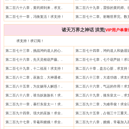
第二百六十八章，黄药师到来，求支..
第二百六十九章，震惊的黄药师。求
第二百七十一章，冯衡复活！求支持！
第二百七十二章。射雕世界完。数支
诸天万界之神话 洪荒
[
VIP用户单
求支持！求订阅！
第二百七十三章，挑战鸿钧道人的心..
第二百七十四章，鸿钧道人和扬眉道
第二百七十六章，先天灵根葫芦藤。..
第二百七十七章，七个葫芦娃！求订
第二百七十九章，十二祖巫！求支持！
第二百八十章，盘古心脏，求支持
第二百八十二章，巫族立，大神通者..
第二百八十三章，大道功德，求支
第二百八十五章，为女娲等人解惑！..
第二百八十六章，气运的作用！求支
第二百八十八章，谁当妖族族长！求..
第二百八十九章，揍东皇太一，求支
第二百九十一章，暴打东皇太一！求..
第二百九十二章，为难帝俊！求全
第二百九十四章。强大的巫族！求全..
第二百九十五章，占领三十三重天。
第二百九十七章，常羲和嫦娥！求全..
第二百九十八章，嫦娥，常羲加入巫