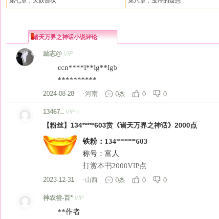
第七章，天奴告状
第八章，玉帝的疑惑
诸天万界之神话小说评论
励志@
VIP
ccn****l**lg**lgb
**********
2024-08-28
·
河南
0条
0
0
13467..
VIP☆
【粉丝】134*****603赏《诸天万界之神话》2000点
铁粉：134*****603
称号：富人
打赏本书2000VIP点
2023-12-31
·
山西
0条
0
0
神农尝-百*
VIP
**作者