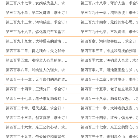
第三百八十七章，女娲成为圣人。求..
第三百八十八章，守护人族，求全
第三百九十章，第二次讲道，求全订！
第三百九十一章，鸿钧收徒！求全
第三百九十三章，鸿钧赐宝。求全订！
第三百九十四章，元始的坏心思。求
第三百九十六章。炼化混沌至宝盘古..
第三百九十七章。三次讲道。求全
第三百九十九章，大神通者的后悔，..
第四百章。鸿钧陷害红云，求全订
第四百零二章。得之我命，失之我命..
第四百零三章，准提和引接的狡猾，
第四百零五章。准提道人心里的刺。..
第四百零六章，鸿钧道人合道，求全
第四百零八章。鸿钧道人的强大。求..
第四百零九章。混沌至宝盘古斧，求
第四百一十一章，无可奈何的鸿钧道..
第四百一十二章，时过境迁，求全
第四百一十四章，三清分开，求全订！
第四百一十五章。老子创立教派失败
第四百一十七章，老子求见独孤幻！..
第四百一十八章。独孤幻发怒。，求
第四百二十章。通天成圣。求全订！
第四百二十一章，大神者的反应，求
第四百二十三章。创立冥界，求全订！
第四百二十四章。红云，镇元子。求
第四百二十六章。东王公的心动。求..
第四百二十七章。东王公的野心。求
第四百二十九章。帝俊抢夺鸿蒙紫气..
第四百三十章。来到昆仑山。求全