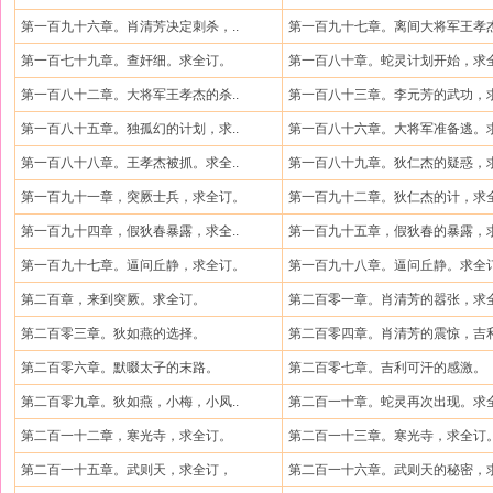
第一百九十六章。肖清芳决定刺杀，..
第一百九十七章。离间大将军王孝杰
第一百七十九章。查奸细。求全订。
第一百八十章。蛇灵计划开始，求全
第一百八十二章。大将军王孝杰的杀..
第一百八十三章。李元芳的武功，求
第一百八十五章。独孤幻的计划，求..
第一百八十六章。大将军准备逃。求
第一百八十八章。王孝杰被抓。求全..
第一百八十九章。狄仁杰的疑惑，求
第一百九十一章，突厥士兵，求全订。
第一百九十二章。狄仁杰的计，求全
第一百九十四章，假狄春暴露，求全..
第一百九十五章，假狄春的暴露，求
第一百九十七章。逼问丘静，求全订。
第一百九十八章。逼问丘静。求全
第二百章，来到突厥。求全订。
第二百零一章。肖清芳的嚣张，求全
第二百零三章。狄如燕的选择。
第二百零四章。肖清芳的震惊，吉利
第二百零六章。默啜太子的末路。
第二百零七章。吉利可汗的感激。
第二百零九章。狄如燕，小梅，小凤..
第二百一十章。蛇灵再次出现。求全
第二百一十二章，寒光寺，求全订。
第二百一十三章。寒光寺，求全订
第二百一十五章。武则天，求全订，
第二百一十六章。武则天的秘密，求