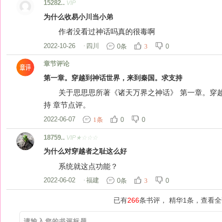
15282..
VIP
为什么收易小川当小弟
作者没看过神话吗真的很毒啊
2022-10-26
·
四川
0条
0
3
章节评论
第一章。穿越到神话世界，来到秦国。求支持
关于思思思所著《诸天万界之神话》 第一章。穿越
持 章节点评。
2022-06-07
0
0
1条
18759..
VIP★☆☆☆
为什么对穿越者之耻这么好
系统就这点功能？
2022-06-02
·
福建
0条
0
3
已有
266
条书评， 精华1条，查看全