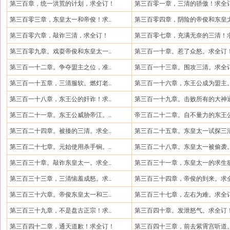
第三百章，统一洪荒的计划，求全订！
第三百零一章，三清的骄傲！求全
第三百零三章，东皇太一和帝俊！求..
第三百零四章，阴险的帝俊和东皇太
第三百零六章，敲诈三清，求全订！
第三百零七章，充满无奈的三清！求
第三百零九章。戏耍帝俊和东皇太一..
第三百一十章。惹了众怒。求全订
第三百一十二章。争夺盟主之位，准..
第三百一十三章。围攻三清。求全
第三百一十五章，三清服软。燃灯老..
第三百一十六章，东王公成为盟主。
第三百一十八章，东王公的奸诈！求..
第三百一十九章。击败所有的大神通
第三百二十一章。东王公威胁帝江。..
帝三百二十二章。自不量力的东王公
第三百二十四章。被揍的三清。求全..
第三百二十五章。东皇太一试探三清
第三百二十七章。元始使用杀手锏。..
第三百二十八章。东皇太一被偷袭。
第三百三十章。敲诈东皇太一。求全..
第三百三十一章，东皇太一的求生欲
第三百三十三章，三清恼羞成怒。求..
第三百三十四章，帝俊的到来。求全
第三百三十六章。帝俊东皇太一和三..
第三百三十七章，左右为难。求全
第三百三十九章，不是盘古正宗！求..
第三百四十章。发泄怒气。求全订
第三百四十二章，通天道歉！求全订！
第三百四十三章，前去紫霄宫听道。