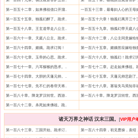
第一百四十九章。镇压观音菩萨五百..
第一百五十章。杨戬抓住观音菩萨，
第一百五十二章，如来佛祖借口开溜..
一百五十三章，最毒妇人心的王母娘
第一百五十五章。独孤幻醉了。跪求..
第一百五十六章！独孤幻离开三十三
第一百五十八章。王玄道带走八公主..
第一百五十九章。独孤幻带天庭八公
第一百六十一章。天庭八公主。跪求..
第一百六十二章，八公主同意嫁给独
第一百六十四章。嫦娥。跪求订阅！
第一百六十五章。嫦娥答应嫁给独孤
第一百六十七章。玉帝的心思。跪求..
第一百六十八章。独孤幻！跪求订
第一百七十一章。六耳猕猴的恳求。..
第一百七十二章。赶走如来佛祖。跪
第一百七十四章。大胆的天蓬元帅。..
第一百七十五章。天蓬元帅悲剧了。
第一百七十七章。先不仁的卷帘天将..
第一百七十八章。塞翁失马焉知非福
第一百八十章。降龙罗汉转世。西游..
第一百八十章。降龙罗汉转世。西游
第一百八十二章。杀死如来佛祖。跪..
诸天万界之神话 汉末三国。
[
VIP用
第一百八十三章。三国开始。跪求订..
第一百八十四章，初见曹操，袁绍，