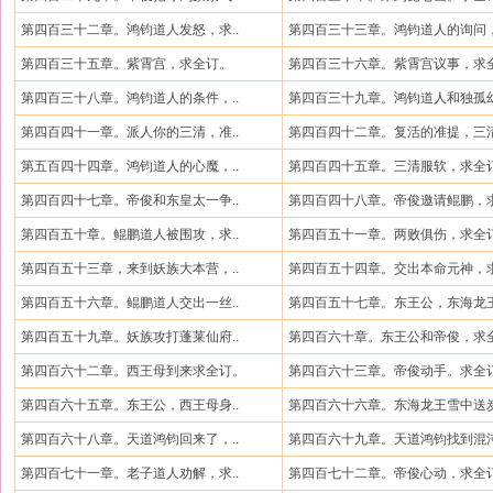
第四百三十二章。鸿钧道人发怒，求..
第四百三十三章。鸿钧道人的询问，
第四百三十五章。紫霄宫，求全订。
第四百三十六章。紫霄宫议事，求全
第四百三十八章。鸿钧道人的条件，..
第四百三十九章。鸿钧道人和独孤幻
第四百四十一章。派人你的三清，准..
第四百四十二章。复活的准提，三清
第五百四十四章。鸿钧道人的心魔，..
第四百四十五章。三清服软，求全
第四百四十七章。帝俊和东皇太一争..
第四百四十八章。帝俊邀请鲲鹏，求
第四百五十章。鲲鹏道人被围攻，求..
第四百五十一章。两败俱伤，求全
第四百五十三章，来到妖族大本营，..
第四百五十四章。交出本命元神，求
第四百五十六章。鲲鹏道人交出一丝..
第四百五十七章。东王公，东海龙王
第四百五十九章。妖族攻打蓬莱仙府..
第四百六十章。东王公和帝俊，求全
第四百六十二章。西王母到来求全订。
第四百六十三章。帝俊动手。求全
第四百六十五章。东王公，西王母身..
第四百六十六章。东海龙王雪中送炭
第四百六十八章。天道鸿钧回来了，..
第四百六十九章。天道鸿钧找到混沌
第四百七十一章。老子道人劝解，求..
第四百七十二章。帝俊心动，求全