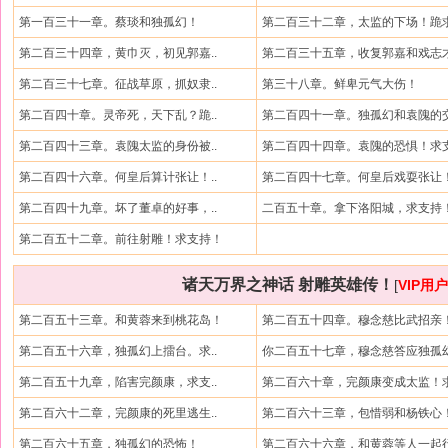
第一百三十一章。蔡琰和独孤幻！
第二百三十二章，太监的下场！跪求
第二百三十四章，黄巾灭，初见郭嘉..
第二百三十五章，收复郭嘉和戏志
第二百三十七章。征战草原，抓奴隶..
第三十八章。鲜卑元气大伤！
第二百四十章。灵帝死，天下乱？跪..
第二百四十一章。独孤幻和袁隗的交
第二百四十三章。袁隗太监的身份被..
第二百四十四章。袁隗的恐惧！求支
第二百四十六章。何皇后算计张让！..
第二百四十七章。何皇后戏耍张让！
第二百四十九章。坏了董卓的好事，..
二百五十章。拿下洛阳城，求支持
第二百五十二章。前往射雕！求支持！
诸天万界之神话 射雕英雄传！
[
VIP用
第二百五十三章。和黄蓉来到桃花岛！
第二百五十四章。穆念慈比武招亲！
第二百五十六章，独孤幻上擂台。求..
你二百五十七章，穆念慈答应独孤幻
第二百五十九章，陷害完颜康，求支..
第二百六十章，完颜康变成太监！求
第二百六十二章，完颜康的死里逃生..
第二百六十三章，包惜弱和杨铁心！
第二百六十五章，独孤幻的恐怖！
第二百六十六章，和黄蓉等人一起行