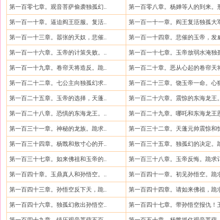
第一百零七章。观音菩萨偷袭独孤幻..
第一百零八章。杨婵等人的到来。形
第一百一十章。逼迫阎王臣服。复活..
第一百一十一章。阎王复活独孤大军
第一百一十三章。嚣张的天奴，悲催..
第一百一十四章。悲催的玉帝，发威
第一百一十六章。玉帝的计策失败。..
第一百一十七章。玉帝放弱水淹独孤
第一百一十九章。卷帘天将造反。跪..
第一百二十章。恶从心起的卷帘天将
第一百二十二章。七公主向独孤幻求..
第一百二十三章。饶玉帝一命。心狠
第一百二十五章。玉帝的选择，天蓬..
第一百二十六章。震惊的东海龙王。
第一百二十八章。恐惧的东海龙王。..
第一百二十九章。哪吒和东海龙王恩
第一百三十一章。神秘的龙族。跪求..
第一百三十二章。天蓬元帅震惊和惊
第一百三十四章。杨戬和敖寸心的开..
第一百三十五章。独孤幻的决定。跪
第一百三十七章。如来佛祖和玉帝的..
第一百三十八章。玉帝反悔。跪求订
第一百四十章。玉鼎真人和孙悟空。..
第一百四十一章。初见孙悟空。跪求
第一百四十三章。孙悟空反下天，跪..
第一百四十四章。请如来佛祖，跪求
第一百四十六章。独孤幻救出孙悟空..
第一百四十七章。带孙悟空报仇！玉