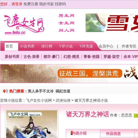
您好，请登录
免费注册
我的书架
找密码
首页
小说书库
排行榜
VIP小说
VIP充值
会员中心
|
作者专区
原创书库
┊
古色·添香
┊
都市·豪门
┊
幻想·精灵
┊
青春·校园
┊
穿越·架空
┊
全本
·
VIP
热门搜索：
美人杀手不太冷
祸妃当道
言情小说位置：
飞卢女生小说网
>
武侠仙侠
> 诸天万界之神话小说
诸天万界之神话
作者：
思思思
内容介绍
作品信息