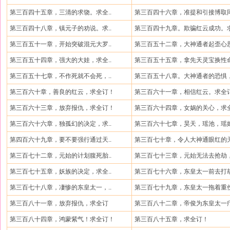
第三百四十五章，三清的求饶。求全..
第三百四十六章，准提和引接博取同
第三百四十八章，镇元子的劝说。求..
第三百四十九章。欺骗红云成功。求
第三百五十一章，开始突破混元大罗..
第三百五十二章，大神通者起歪心思
第三百五十四章，强大的大娃，求全..
第三百五十五章，拿先天灵宝换性命
第三百五十七章，不作死就不会死，..
第三百五十八章。大神通者的恐惧，
第三百六十章，善良的红云，求全订！
第三百六十一章，相信红云。求全
第三百六十三章，放弃报仇，求全订！
第三百六十四章，女娲的关心，求全
第三百六十六章，独孤幻的决定，求..
第三百六十七章，昊天，瑶池，瑶姬
第四百六十九章，要不要强行通过天..
第三百七十章，令人大神通眼红的天
第三百七十二章，元始的计划腹死胎..
第三百七十三章，元始无法去抢劫，
第三百七十五章，妖族的决定，求全..
第三百七十六章，东皇太一前去打劫
第三百七十八章，凄惨的东皇太一，..
第三百七十九章，东皇太一拖着重伤
第三百八十一章，放弃报仇，求全订
第三百八十二章，帝俊为东皇太一疗
第三百八十四章，鸿蒙紫气！求全订！
第三百八十五章，求全订！