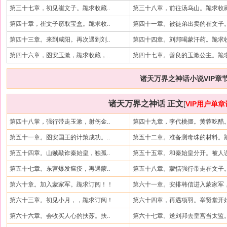
第三十七章，初见崔文子。跪求收藏..
第三十八章，前往汤乌山。跪求收藏
第四十章，崔文子窃取宝盒。跪求收..
第四十一章。被徒弟出卖的崔文子。
第四十三章。来到咸阳。再次遇到刘..
第四十四章。刘邦喝蒙汗药。跪求收
第四十六章，图安玉漱，跪求收藏，..
第四十七章。善良的玉漱公主。跪求
诸天万界之神话小说VIP章
诸天万界之神话 正文
[
VIP用户单
第四十八掌，强行带走玉漱，射伤金..
第四十九章，李代桃僵。黄蓉吃醋。
第五十一章。图安国王的计策成功。..
第五十二章。准备测毒珠的材料。跪
第五十四章。山贼敲诈秦始皇，独孤..
第五十五章。和秦始皇分开。被人误
第五十七章。东宫爆发瘟疫，再遇蒙..
第五十八章。蒙恬强行带走崔文子。
第六十章。加入蒙家军。跪求订阅！！
第六十一章。安排韩信进入蒙家军，
第六十三章。初见小月，，跪求订阅！
第六十四章，再遇项羽。举贤堂开始
第六十六章。会收买人心的扶苏。扶..
第六十七章。送刘邦去皇宫当太监。