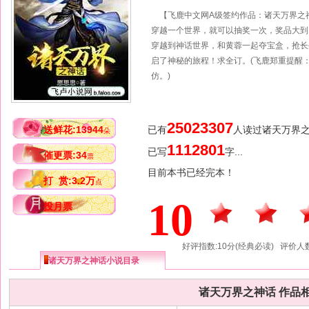
【飞鹿中文网A级签约作品：诸天万界
穿越一个世界，就可以抽奖一次，奖品大到
穿越到神话世界，和黄蓉一起夺宝盒，抢长
启了神秘的旅程！求全订。(飞鹿郑重提醒
仿。)
25023307
送鲜花:13944
已有
人读过诸天万界
朵
1112801
已写
字...
催更票:34
票
目前本书已经完本！
打 赏:3.2万
点
10
投月票
好评指数:10分(经典必读) 评价人数
诸天万界之神话小说目录
诸天万界之神话 作品