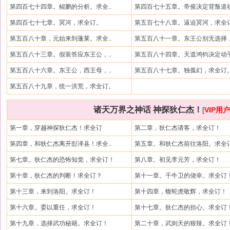
第四百七十四章。鲲鹏的分析。求全..
第四百七十五章。帝俊决定背叛道祖
第四百七十七章。冥河，求全订。
第五百七十八章。逼迫冥河，求全
第五百八十章，元始来到蓬莱。求全..
第五百八十一章。东王公别无选择，
第五百八十三章。假装答应东王公，..
第五百八十四章。天道鸿钧决定动手
第五百八十六章。东王公，西王母，..
第五百八十七章。独孤幻，求全订
第五百八十九章，统一洪荒，求全订。
诸天万界之神话 神探狄仁杰！
[
VIP用
第一章，穿越神探狄仁杰！求全订
第二章，狄仁杰请客，求全订！
第四章，和狄仁杰离开彭泽县！求全..
第五章。和狄仁杰前往洛阳。求全
第七章。狄仁杰的恐怖知觉，求全订！
第八章。初见李元芳，求全订！
第十章，狄仁杰的判断！求全订？
第十一章。千牛卫的侥幸。求全订
第十三章，来到洛阳。求全订！
第十四章，蝮蛇虎敬辉，求全订！
第十六章。委以重任，求全订！
第十七章。狄仁杰的担心。求全订
第十九章，选择武功秘籍。求全订！
第二十章，武则天的狠辣。求全订