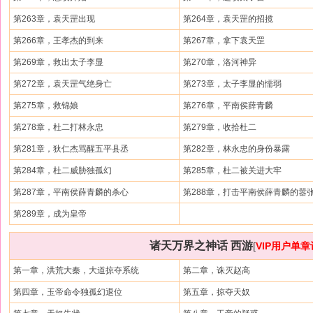
第263章，袁天罡出现
第264章，袁天罡的招揽
第266章，王孝杰的到来
第267章，拿下袁天罡
第269章，救出太子李显
第270章，洛河神异
第272章，袁天罡气绝身亡
第273章，太子李显的懦弱
第275章，救锦娘
第276章，平南侯薛青麟
第278章，杜二打林永忠
第279章，收拾杜二
第281章，狄仁杰骂醒五平县丞
第282章，林永忠的身份暴露
第284章，杜二威胁独孤幻
第285章，杜二被关进大牢
第287章，平南侯薛青麟的杀心
第288章，打击平南侯薛青麟的嚣
第289章，成为皇帝
诸天万界之神话 西游
[
VIP用户单
第一章，洪荒大秦，大道掠夺系统
第二章，诛灭赵高
第四章，玉帝命令独孤幻退位
第五章，掠夺天奴