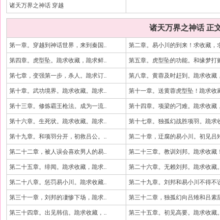
诸天万界之神话 穿越
诸天万界之神话 正
第一章。穿越到神话世界，来到秦国..
第二章。易小川的到来！求收藏，求
第四章。虎型坠。跪求收藏，跪求鲜..
第五章。虎型坠的功能。和缘梦打赌
第七章，变强第一步，杀人。跪求订..
第八章。黄蓉及时赶到。跪求收藏，
第十章。武功境界。跪求收藏。跪求..
第十一章。送黄蓉虎型坠！跪求收藏
第十三章。修炼霸王枪法。成为一流..
第十四章。项梁的刁难。跪求收藏，
第十六章。生死状。跪求收藏。跪求..
第十七章。独孤幻战胜项羽。跪求收
第十九章。和项羽分开，初救吕公。..
第二十章，迂腐的易小川。初见吕雉
第二十二章，被人误会喜欢男人的易..
第二十三章。教训刘邦。跪求收藏！
第二十五章。绯闻。跪求收藏，跪求..
第二十六章。无赖刘邦。跪求收藏。
第二十八章。惩罚易小川。跪求收藏..
第二十九章。刘邦和易小川不得不说
第三十一章，刘邦的凄惨下场，跪求..
第三十二章，独孤幻向吕雉和吕素辞
第三十四章。出见韩信。跪求收藏，..
第三十五章。初见高要。跪求收藏。