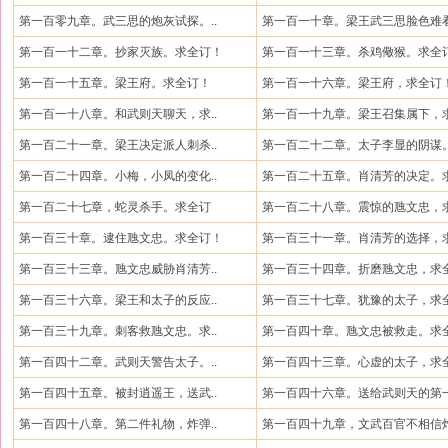
第一百零九章。武三思的炮灰试探。..
第一百一十章。梁王武三思脸色难看
第一百一十二章。抄家灭族。求全订！
第一百一十三章。杀鸡儆猴。求全
第一百一十五章。梁王府。求全订！
第一百一十六章。梁王府，求全订
第一百一十八章。和武则天聊天，求..
第一百一十九章。梁王召集属下，求
第一百二十一章。梁王决定派人刺杀..
第一百二十二章。太子李显的阴谋。
第一百二十四章。小梅，小凤的变化..
第一百二十五章。肖清芳的决定。求
第一百二十七章，蛇灵杀手。求全订
第一百二十八章。震惊的虺文忠，求
第一百三十章。逮住虺文忠。求全订！
第一百三十一章。肖清芳的选择，求
第一百三十三章。虺文忠威胁肖清芳..
第一百三十四章。折磨虺文忠，求全
第一百三十六章。梁王和太子的反应..
第一百三十七章。犹豫的太子，求全
第一百三十九章。刺客救虺文忠。求..
第一百四十章。虺文忠被救走。求全
第一百四十二章。武则天警告太子。..
第一百四十三章。心虚的太子，求全
第一百四十五章。被封逍遥王，送武..
第一百四十六章。送给武则天的第一
第一百四十八章。第二件礼物，炸弹..
第一百四十九章，文武百官不相信炸