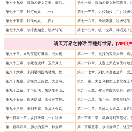
第六十九章，帮助孟姜女寻夫。蒙恬..
第七十章。帮助孟姜女救范喜良。跪
第七十二章，讨打匈奴。（一）
第七十三章。讨伐匈奴（二）跪求订
第七十五章。讨伐匈奴。（四）
第七十六章。天星降落。跪求订阅
第七十八章。杀掉秦始皇。跪求订阅。
第七十九章。统一世界。神话完！跪
诸天万界之神话 宝莲灯世界。
[
VIP用
第八十章。来到宝莲灯世界，成为杨..
第八十一章。被打的玉皇大帝。跪求
第八十三章。杀死老虎精，玉鼎真人..
第八十四章。决定去天庭偷天材地宝
第八十六章。来到蟠桃园摘蟠桃。挖..
第八十七章。到兜率宫盗金丹，变玉
第八十九章。东海龙王服软。大金乌..
第九十章。大金乌和太上老君在玉帝
第九十二章。学习仙法，来到昆仑山..
第九十三章。被三首蛟给抓住。跪求
第九十五章。偶遇嫦娥。杀掉三首蛟..
第九十六章。筋斗云。得知哪吒的消
第九十八章。来到天庭。杀掉大金乌..
第九十九章。杀掉九大金乌，逼近瑶
第一百零一章，攻打天庭（一）跪求..
第一百零二章。杨婵得到宝莲灯。杀
第一百零四章。胆小的玉帝，和金蝉..
第一百零五章。杀掉金蝉子，让玉帝