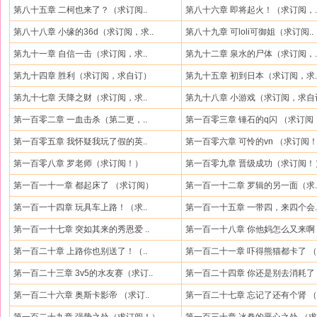
第八十五章 二柯也来了？（求订阅..
第八十六章 即将起火！（求订阅，.
第八十八章 小缘的36d（求订阅，求..
第八十九章 可loli可御姐（求订阅..
第九十一章 自信一击（求订阅，求..
第九十二章 泉水的尸体（求订阅，.
第九十四章 胜利（求订阅，求自订）
第九十五章 初到日本（求订阅，求.
第九十七章 天降之财（求订阅，求..
第九十八章 小游戏（求订阅，求自
第一百零二章 一血击杀（第二更，..
第一百零三章 锤石的q闪 （求订阅
第一百零五章 我怀疑我玩了假的英..
第一百零六章 可怜的vn （求订阅
第一百零八章 罗老师（求订阅！）
第一百零九章 晋级成功（求订阅！
第一百一十一章 都起床了 （求订阅）
第一百一十二章 罗辑的另一面（求.
第一百一十四章 玩具车上路！（求..
第一百一十五章 一带四，来四个会.
第一百一十七章 突如其来的秀恩爱 ..
第一百一十八章 你他妈怎么又来啊 .
第一百二十章 上路你也别送了！（..
第一百二十一章 吓得熊猫都卡了 （.
第一百二十三章 3v5的水友赛（求订..
第一百二十四章 你还是别去消耗了 .
第一百二十六章 奥斯卡影帝 （求订..
第一百二十七章 忘记了还有个肾 （.