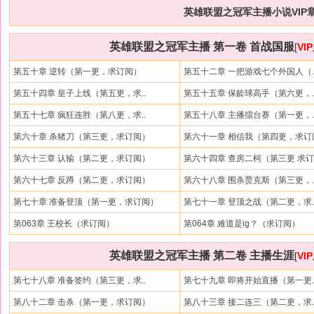
英雄联盟之冠军主播小说VIP
英雄联盟之冠军主播 第一卷 首战国服
[
VI
第五十章 逆转（第一更，求订阅）
第五十二章 一把游戏七个外国人（.
第五十四章 皇子上线（第五更，求..
第五十五章 保龄球高手（第六更，.
第五十七章 疯狂连胜（第八更，求..
第五十八章 主播擂台赛（第一更，.
第六十章 杀猪刀（第三更，求订阅）
第六十一章 相信我（第四更，求订
第六十三章 认输（第二更，求订阅）
第六十四章 查房二柯（第三更 求订.
第六十七章 反蹲（第二更，求订阅）
第六十八章 围杀贾克斯（第三更，.
第七十章 准备登顶（第一更，求订阅）
第七十一章 登顶之战（第二更，求.
第063章 王校长（求订阅）
第064章 难道是ig？（求订阅）
英雄联盟之冠军主播 第二卷 主播生涯
[
VI
第七十八章 准备签约（第三更，求..
第七十九章 即将开始直播（第一更.
第八十二章 击杀（第一更，求订阅）
第八十三章 接二连三（第二更，求.