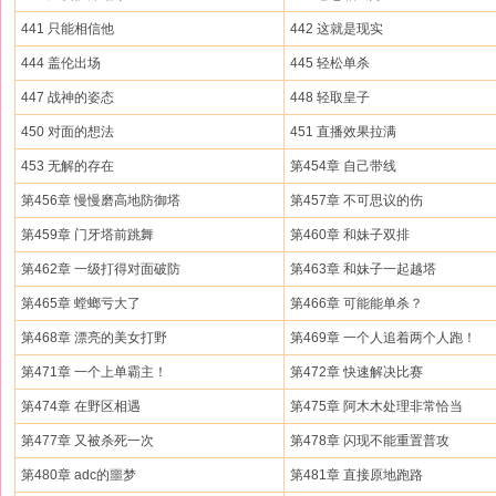
441 只能相信他
442 这就是现实
444 盖伦出场
445 轻松单杀
447 战神的姿态
448 轻取皇子
450 对面的想法
451 直播效果拉满
453 无解的存在
第454章 自己带线
第456章 慢慢磨高地防御塔
第457章 不可思议的伤
第459章 门牙塔前跳舞
第460章 和妹子双排
第462章 一级打得对面破防
第463章 和妹子一起越塔
第465章 螳螂亏大了
第466章 可能能单杀？
第468章 漂亮的美女打野
第469章 一个人追着两个人跑！
第471章 一个上单霸主！
第472章 快速解决比赛
第474章 在野区相遇
第475章 阿木木处理非常恰当
第477章 又被杀死一次
第478章 闪现不能重置普攻
第480章 adc的噩梦
第481章 直接原地跑路