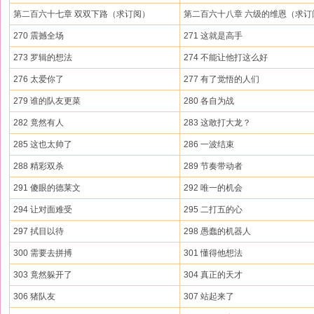
第二百六十七章 双双下路（求订阅）
第二百六十八章 六级的维恩（求订
270 震撼全场
271 这就是高手
273 罗辑的想法
274 不能让他打这么好
276 太爱你了
277 有了觉悟的人们
279 谁的队友更菜
280 各自为战
282 竟然有人
283 这敢打大龙？
285 这也太帅了
286 一波结束
288 精彩双杀
289 节奏带动者
291 傻眼的德莱文
292 唯一的机会
294 让对面难受
295 二打五的心
297 拭目以待
298 愚蠢的机器人
300 需要去拼搏
301 懂得他想法
303 竟然躲开了
304 真正的天才
306 猪队友
307 站起来了