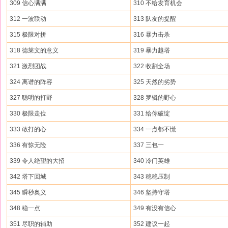
309 信心满满
310 不给发育机会
312 一波联动
313 队友的提醒
315 极限对拼
316 暴力击杀
318 德莱文的意义
319 暴力越塔
321 激烈团战
322 收割全场
324 离谱的阵容
325 天然的劣势
327 聪明的打野
328 罗辑的野心
330 极限走位
331 给你破绽
333 敢打的心
334 一点都不慌
336 有惊无险
337 三包一
339 令人绝望的大招
340 冷门英雄
342 塔下回城
343 稳稳压制
345 瞬秒奥义
346 坚持守塔
348 稳一点
349 有没有信心
351 尽职的辅助
352 建议一起