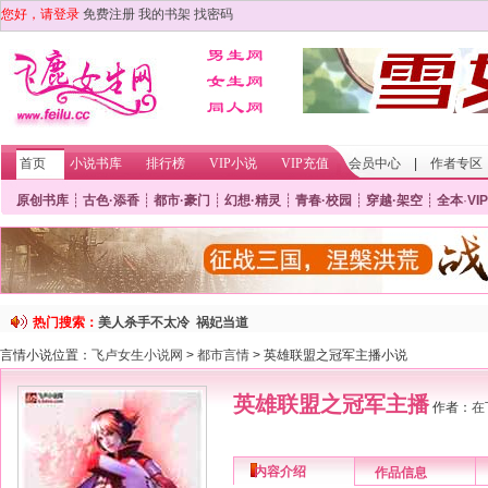
您好，请登录
免费注册
我的书架
找密码
首页
小说书库
排行榜
VIP小说
VIP充值
会员中心
|
作者专区
原创书库
┊
古色·添香
┊
都市·豪门
┊
幻想·精灵
┊
青春·校园
┊
穿越·架空
┊
全本
·
VIP
热门搜索：
美人杀手不太冷
祸妃当道
言情小说位置：
飞卢女生小说网
>
都市言情
> 英雄联盟之冠军主播小说
英雄联盟之冠军主播
作者：
在
内容介绍
作品信息