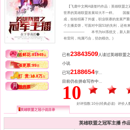
【飞鹿中文网A级签约作品：英雄联盟
世界的英雄联盟发展却大不一样。 国服
成，纷纷招募了外援，职业联赛的发展严
个主播卖饼，可面对中国S3的失利，还
—————— 本书为lol系统文，新人
有雷同，纯属巧合，切勿模仿。)
23843509
送鲜花:81949
已有
人读过英雄联盟
朵
小说
催更票:99
票
2188654
已写
字...
打 赏:13.8万
点
目前仍在拼命写作中...
10
投月票
好评指数:10分(经典必读) 评价人数
英雄联盟之冠小说目录
英雄联盟之冠军主播 作