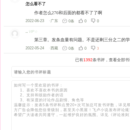
怎么看不了
作者怎么270和后面的都看不了了啊
2022-06-23
·
广东
0条
0
0
..
VIP☆
第三章。发条血量有问题。不是还剩三分之二的学
2022-05-24
·
西藏
0条
0
3
已有
1392
条书评，查看全部书