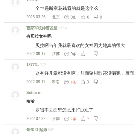
全**是断章花钱看的就是这个么
2023-03-26
·
北京
0条
0
0
曹家军统帅曹孟德
VIP★
有贝拉女神吗
贝拉啊当年我就最喜欢的女神因为她真的很大
2022-09-17
·
江苏
0条
1
1
18773..
VIP
这有好几章都没有啊，前面猪脚歌还没唱完，后面
2022-09-11
·
湖南
0
1条
3
Settle in
哈哈
罗辑不去面壁怎么来打LOL了
2022-07-22
·
河南
2条
2
1
哥尔 D 起源
VIP