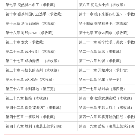
第七章 突然就出名了（求收藏）
第八章 初见大小姐（求收藏）
第十章 强杀韩国职业选手（求收藏）
第十一章 接下来要四打五？（求收
第十三章 送miss回家（求收藏）
第十四章 微笑和卷毛（求收藏）
第十六章 对线pawn（求收藏）
第十七章 五杀vs四杀（求收藏）
第二十章 发火（求收藏）
第二十一章 帮个忙呗，美女（求收
第二十三章 ez小姐姐（求收藏）
第二十五章 后续（求收藏）
第二十七章 成功晋级！（求收藏）
第二十八章 约谈（求收藏）
第三十章 与校长的谈判（求收藏）
第三十一章 开始冲分（求打赏）
第三十三章 e闪双杀（求收藏）
第三十四章 兄弟（第一更）
第三十六章 来到基地（第三更）
第三十七章 劫对劫（第四更）
第三十九章 拒绝（求收藏）
第四十章 做我女朋友吧（求收藏）
第四十二章 都是“老朋友”（求收藏）
第四十三章 中韩大战！（求收藏）
第四十五章 一箭双雕（求收藏）
第四十六章 即将开始的团战（求收
第四十八章 胜利（凌晨上架求订阅）
第四十九章 质疑（凌晨上架求订阅