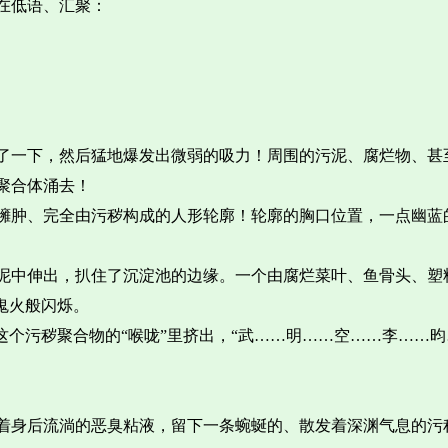
在低语、汇聚：
了一下，然后猛地爆发出微弱的吸力！周围的污泥、腐烂物、甚
聚合体涌去！
臃肿、完全由污秽构成的人形轮廓！轮廓的胸口位置，一点幽蓝
泥中伸出，扒住了沉淀池的边缘。一个由腐烂菜叶、鱼骨头、塑
鬼火般闪烁。
这个污秽聚合物的“喉咙”里挤出，“武……明……空……李……昀
着身后流淌的恶臭粘液，留下一条蜿蜒的、散发着深渊气息的污