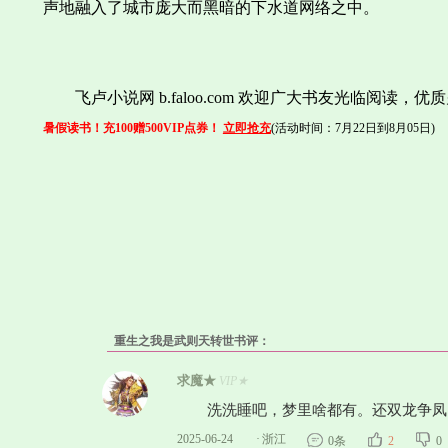
声地融入了城市庞大而黑暗的下水道网络之中。
飞卢小说网 b.faloo.com 欢迎广大书友光临阅读
暑假读书！充100赠500VIP点券！
立即抢充
(活动时间：7月22日到8月05日)
重生之我是武则天转世书评：
求魔★
VIP★
洗洗睡吧，梦里啥都有。还双龙争凤
2025-06-24
·
浙江
0条
2
0