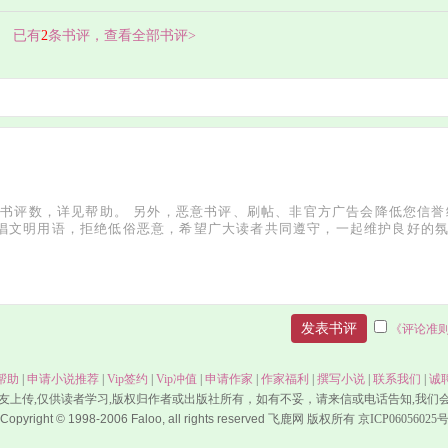
已有
2
条书评，查看全部书评>
《评论准
帮助
|
申请小说推荐
|
Vip签约
|
Vip冲值
|
申请作家
|
作家福利
|
撰写小说
|
联系我们
|
诚
友上传,仅供读者学习,版权归作者或出版社所有，如有不妥，请来信或电话告知,我们
Copyright © 1998-2006 Faloo, all rights reserved
飞鹿网 版权所有 京ICP06056025