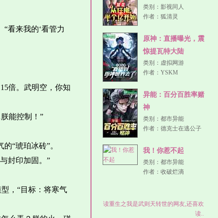
类别：
影视同人
作者：
狐清灵
“看来我的‘看管力
原神：直播曝光，震
惊提瓦特大陆
类别：
虚拟网游
作者：
YSKM
15倍。武明空，你知
异能：百分百胜率赌
神
朕能控制！”
类别：
都市异能
作者：
德克士在逃公子
的“琥珀冰砖”。
我！你惹不起
与封印加固。”
类别：
都市异能
作者：
收破烂滴
模型，“目标：将寒气
读重生之我是武则天转世的网友,还喜欢
读..