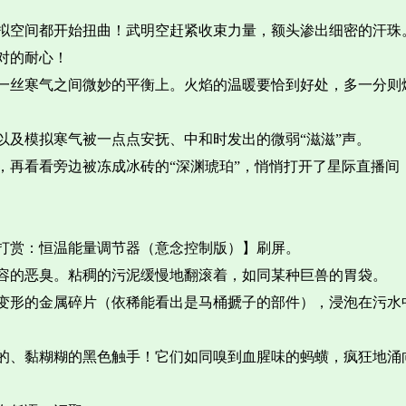
拟空间都开始扭曲！武明空赶紧收束力量，额头渗出细密的汗珠
对的耐心！
一丝寒气之间微妙的平衡上。火焰的温暖要恰到好处，多一分则
以及模拟寒气被一点点安抚、中和时发出的微弱“滋滋”声。
，再看看旁边被冻成冰砖的“深渊琥珀”，悄悄打开了星际直播间
打赏：恒温能量调节器（意念控制版）】刷屏。
容的恶臭。粘稠的污泥缓慢地翻滚着，如同某种巨兽的胃袋。
变形的金属碎片（依稀能看出是马桶搋子的部件），浸泡在污水
的、黏糊糊的黑色触手！它们如同嗅到血腥味的蚂蟥，疯狂地涌