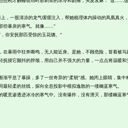
想想刚才触碰琥珀时那刺骨的冰冷和剧痛，头皮发麻：“这……
肩膀上，一股清凉的龙气缓缓注入，帮她梳理体内躁动的凤凰真火
那些暴戾的寒气。就像……”
，你安抚那匹受惊的玉花骢。”
，在暴雨中狂奔嘶鸣，无人能近身。是她，不顾危险，冒着被马
轻抚摸它颤抖的脖颈，用自己并不强大的力量，一点点将温暖和
渐渐平息了暴躁，多了一丝奇异的“柔韧”感。她闭上眼睛，集中
同最轻柔的丝线，探向全息投影中模拟逸散的一缕幽蓝寒气。
的暖意渗透进冰冷的寒气中。没有爆炸，没有湮灭，那缕幽蓝寒