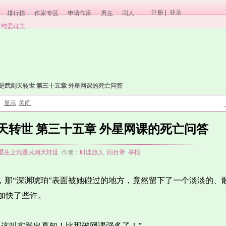
注册
|
登录
排行榜
作家专区
申请作家
男生
同人
纯爱耽美
是武则天转世 第三十五章 外星网课的死亡问答
显示
关闭
：
天转世 第三十五章 外星网课的死亡问答
重生之我是武则天转世
作者：
时墟旅人
回目录
举报
，那“深渊琥珀”表面被她碰过的地方，竟然留下了一个淡淡的、
加快了些许。
！这叫实践出真知！比那破网课强多了！”