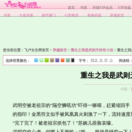
首页
书库
升级VIP会员
VIP充值
书库
古色添香
都市豪门
幻想精灵
青春校园
穿越架空
您当前位置：
飞卢女生网首页 >
穿越架空
>
重生之我是武则天转世小说
>
重生之我
特大
大
中
小
选择背景颜色：
字号：
阅读线
1
2
3
4
5
6
7
8
重生之我是武则
小说：
武明空被老祖宗的“隔空狮吼功”吓得一哆嗦，赶紧缩回手
的指印！金黑符文似乎被凤凰真火刺激了一下，流转速度
“完了完了！被老祖宗抓包了！”苏婉儿捂脸哀嚎。
武明空也心虚，但嘴上不服输：“朕……朕就是研究一下