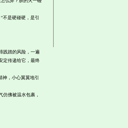
这怎么弄？朕的火一碰
，“不是硬碰硬，是引
蹄践踏的风险，一遍
安定传递给它，最终
精神，小心翼翼地引
气仿佛被温水包裹，