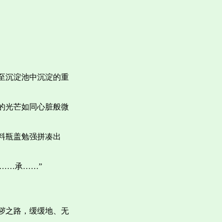
至沉淀池中沉淀的重
的光芒如同心脏般微
料瓶盖勉强拼凑出
……承……”
秽之路，缓缓地、无