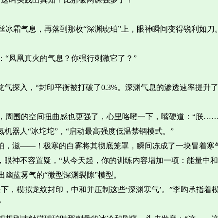
冰霜气息，再落到那枚“深渊琥珀”上，眼神瞬间变得锐利如刀。
：“凤凰真火的气息？你强行刺激它了？”
气探入，“封印平衡被打破了0.3%。深渊气息的渗透速率提升了
，周围的空间扭曲感也更强了，心里咯噔一下，嘴硬道：“朕……
机器人“冰坨坨”，“启动最高强度低温禁锢模式。”
珀，滋——！极寒的白雾将其彻底笼罩，瞬间冻成了一块冒着寒气
，眼神不容置疑，“从今天起，你的训练内容增加一项：能量中和
幽蓝雾气的“微型深渊裂隙”模型。
下，模拟龙纹封印，中和并压制这些‘深渊寒气’。”李昀承指着
”