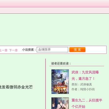
搜 索
小说搜索：
上一章
下一章
读者还喜欢读：
武侠：九世风流曝
光，邀月急了！
类别：
武侠修真
散发着微弱赤金光芒
作者：
纯情小扑街
重生九二，从狂揽半
个亿开始