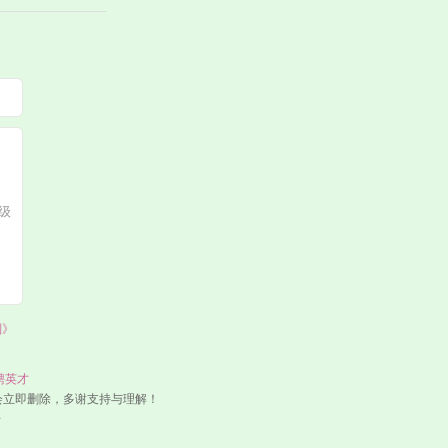
则》
聘英才
会立即删除，多谢支持与理解！
号