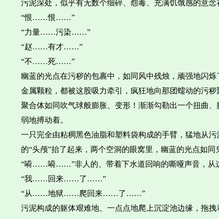
污泥深处，似乎有无数个细碎、怨毒、充满饥饿感的意念
“恨……恨……”
“力量……污染……”
“赵……有才……”
“不……死……”
幽蓝的光点在污秽的包裹中，如同风中残烛，顽强地闪烁
金属颗粒，都被这股吸力牵引，疯狂地向那团蠕动的污秽
聚合体如同吹气球般膨胀、变形！渐渐勾勒出一个扭曲、
弱地搏动着。
一只完全由粘稠黑色油脂和塑料袋构成的手臂，猛地从污
的“头颅”抬了起来，两个空洞的眼窝里，幽蓝的光点如同
“嗬……嗬……”非人的、带着下水道回响的嘶哑声音，从
“我……回来……了……”
“从……地狱……爬回来……了……”
污泥构成的躯体艰难地、一点点地爬上沉淀池边缘，拖拽