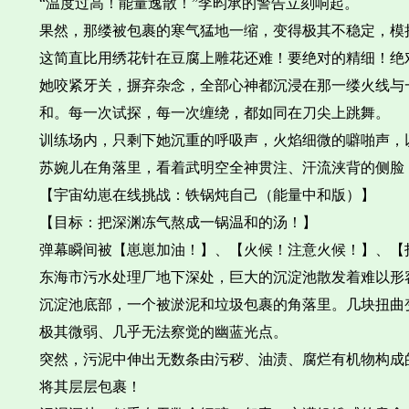
“温度过高！能量逸散！”李昀承的警告立刻响起。
果然，那缕被包裹的寒气猛地一缩，变得极其不稳定，模
这简直比用绣花针在豆腐上雕花还难！要绝对的精细！绝
她咬紧牙关，摒弃杂念，全部心神都沉浸在那一缕火线与
和。每一次试探，每一次缠绕，都如同在刀尖上跳舞。
训练场内，只剩下她沉重的呼吸声，火焰细微的噼啪声，
苏婉儿在角落里，看着武明空全神贯注、汗流浃背的侧脸
【宇宙幼崽在线挑战：铁锅炖自己（能量中和版）】
【目标：把深渊冻气熬成一锅温和的汤！】
弹幕瞬间被【崽崽加油！】、【火候！注意火候！】、【
东海市污水处理厂地下深处，巨大的沉淀池散发着难以形
沉淀池底部，一个被淤泥和垃圾包裹的角落里。几块扭曲
极其微弱、几乎无法察觉的幽蓝光点。
突然，污泥中伸出无数条由污秽、油渍、腐烂有机物构成
将其层层包裹！