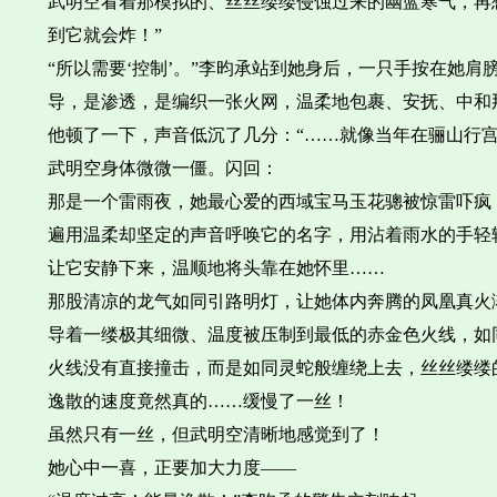
武明空看着那模拟的、丝丝缕缕侵蚀过来的幽蓝寒气，再
到它就会炸！”
“所以需要‘控制’。”李昀承站到她身后，一只手按在她
导，是渗透，是编织一张火网，温柔地包裹、安抚、中和
他顿了一下，声音低沉了几分：“……就像当年在骊山行宫
武明空身体微微一僵。闪回：
那是一个雷雨夜，她最心爱的西域宝马玉花骢被惊雷吓疯
遍用温柔却坚定的声音呼唤它的名字，用沾着雨水的手轻
让它安静下来，温顺地将头靠在她怀里……
那股清凉的龙气如同引路明灯，让她体内奔腾的凤凰真火
导着一缕极其细微、温度被压制到最低的赤金色火线，如
火线没有直接撞击，而是如同灵蛇般缠绕上去，丝丝缕缕
逸散的速度竟然真的……缓慢了一丝！
虽然只有一丝，但武明空清晰地感觉到了！
她心中一喜，正要加大力度——