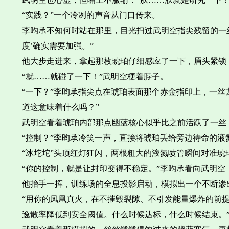
“实践？”一个冷冽的声音从门口传来。
李昀承不知何时站在那里，目光扫过武明空指尖残留的一丝
度’确实需要加强。”
他大步走进来，拿起那枚琥珀仔细感应了一下，眉头紧锁
“就……就碰了一下！”武明空梗着脖子。
“一下？”李昀承指尖点在琥珀表面那个赤金指印上，一丝龙
道这意味着什么吗？”
武明空看着琥珀内部那点幽蓝核心似乎比之前活跃了一丝
“控制？”李昀承冷笑一声，直接将琥珀丢给旁边待命的液氮
“冰坨坨”头顶红灯狂闪，两根粗大的液氮喷管瞬间对准琥
“你的控制，就是让封印变得不稳定。”李昀承看向武明空
他抬手一挥，训练场的全息投影启动，模拟出一个不断渗出
“用你的凤凰真火，在不摧毁裂隙、不引发能量爆炸的前提
逸散率降低到安全阈值。什么时候达标，什么时候结束。