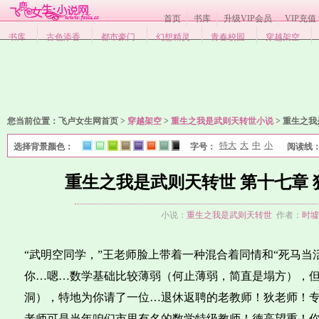
首页
书库
升级VIP会员
VIP充值
书库
古色添香
都市豪门
幻想精灵
青春校园
穿越架空
您当前位置：
飞卢女生网首页 >
穿越架空
>
重生之我是武则天转世小说
>
重生之我
特大
大
中
小
选择背景颜色：
字号：
阅读线
1
2
3
4
5
6
7
8
重生之我是武则天转世 第十七章
小说：
重生之我是武则天转世
作者：
时墟
“武明空同学，”王老师脸上带着一种混合着同情和“死马当
你…嗯…数学基础比较薄弱（何止薄弱，简直是塌方），
洞），特地为你请了一位…退休返聘的老教师！狄老师！
老师可是当年咱们市里有名的数学特级教师！德高望重！你