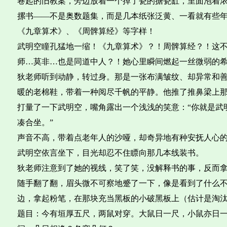
卷起的旧教案，旁边放着一个掉了瓷的搪瓷缸，里面泡着
摞书——不是奥数题集，而是几本纸张泛黄、一看就有些
《九章算术》、《周髀算经》等字样！
武明空瞳孔猛地一缩！《九章算术》？！周髀算经？！这
师…莫非…也是同道中人？！她心里瞬间燃起一丝微弱的
狄老师听到动静，转过身。那是一张布满皱纹、却异常和
暖的老棉鞋，带着一种阅尽千帆的平静。他推了推鼻梁上
打量了一下武明空，嘴角露出一个浅浅的笑意：“你就是武
凑合坐。”
声音不高，带着点老年人的沙哑，却奇异地有种安抚人心
武明空依言坐下，目光却忍不住瞟向那几本线装书。
狄老师注意到了她的视线，笑了笑，没解释书的事，反而
随手翻了翻，眉头微不可察地蹙了一下，像是看到了什么
边，拿起粉笔，在那块充当黑板的小破黑板上（估计是淘
题目：今有垣厚五尺，两鼠对穿。大鼠日一尺，小鼠亦日