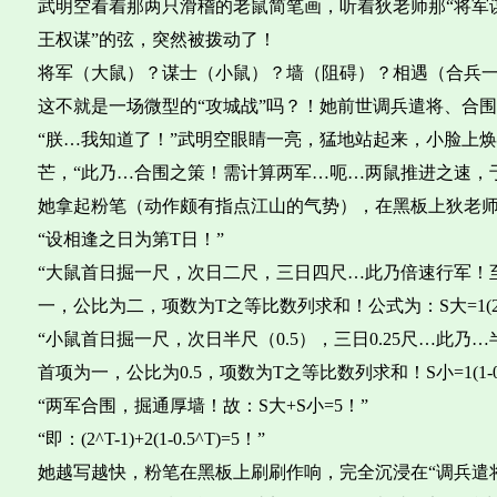
武明空看着那两只滑稽的老鼠简笔画，听着狄老师那“将军
王权谋”的弦，突然被拨动了！
将军（大鼠）？谋士（小鼠）？墙（阻碍）？相遇（合兵
这不就是一场微型的“攻城战”吗？！她前世调兵遣将、合
“朕…我知道了！”武明空眼睛一亮，猛地站起来，小脸上焕
芒，“此乃…合围之策！需计算两军…呃…两鼠推进之速，
她拿起粉笔（动作颇有指点江山的气势），在黑板上狄老
“设相逢之日为第T日！”
“大鼠首日掘一尺，次日二尺，三日四尺…此乃倍速行军！
一，公比为二，项数为T之等比数列求和！公式为：S大=1(2^T-1)/
“小鼠首日掘一尺，次日半尺（0.5），三日0.25尺…此乃
首项为一，公比为0.5，项数为T之等比数列求和！S小=1(1-0.5^T)/(
“两军合围，掘通厚墙！故：S大+S小=5！”
“即：(2^T-1)+2(1-0.5^T)=5！”
她越写越快，粉笔在黑板上刷刷作响，完全沉浸在“调兵遣将