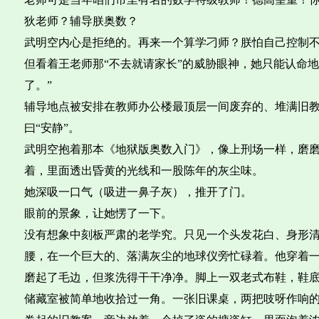
狄老师？辅导朕奥数？
武明空内心是拒绝的。再来一个算学刁师？朕怕自己控制不
但看着王老师那“不去就请家长”的威胁眼神，她只能认命
了。”
辅导地点被安排在教师办公楼最顶层一间废弃的、堆满旧
曰“安静”。
武明空抱着那本《地狱版奥数入门》，像上刑场一样，磨
着，里面透出昏黄的光线和一股陈年的灰尘味。
她深吸一口气（吸进一鼻子灰），推开了门。
眼前的景象，让她愣了一下。
没有想象中刻板严肃的老学究。只见一个头发花白、身形
腰，在一个巨大的、落满灰尘的地球仪旁忙碌着。他穿着
磨起了毛边，但浆洗得干干净净。脚上一双老式布鞋，鞋
储藏室被简单地收拾过一角。一张旧课桌，两把吱呀作响