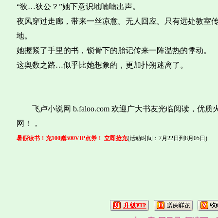
“狄…狄公？”她下意识地喃喃出声。
夜风穿过走廊，带来一丝凉意。无人回应。只有远处教室
地。
她握紧了手里的书，锁骨下的胎记传来一阵温热的悸动。
这奥数之路…似乎比她想象的，更加扑朔迷离了。
飞卢小说网 b.faloo.com 欢迎广大书友光临阅读，
网！，
暑假读书！充100赠500VIP点券！
立即抢充
(活动时间：7月22日到8月05日)