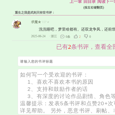
上一章
回目录
阅读下一
(按左右键翻页)
重生之我是武则天转世书评：
求魔★
VIP★
洗洗睡吧，梦里啥都有。还双龙争凤，还前世
2025-06-24
·
浙江
0条
2
0
已有
2
条书评，查看全