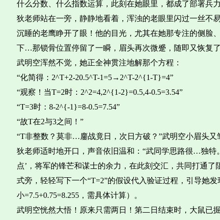
什么分数、什么指数运算，此刻在她眼里，都成了部署兵
狄老师站在一旁，静静地看着，浑浊的老眼里闪过一丝不
沉睡的老鹰睁开了眼！他的目光，尤其在她那专注的侧脸
下…那锁骨位置停留了一瞬，眉头再次微蹙，随即又恢复
武明空浑然不觉，她正全神贯注地解那个方程：
“化简得：2^T+2-20.5^T-1=5→2^T-2^{1-T}=4”
“观察！当T=2时：2^2=4,2^{1-2}=0.5,4-0.5=3.54”
“T=3时：8-2^{-1}=8-0.5=7.54”
“故T在2与3之间！”
“T非整数？莫非…鏖战竟日，次日方破？”武明空小眉头又
狄老师适时地开口，声音依旧温和：“武同学思路很…独特
点’，将军的锋芒和谋士的余力，在此刻交汇，共同打通了
式旁，轻轻写下一个“T=2”的假设代入验证过程，引导她发现
小=7.5+0.75=8.255，需具体计算）。
武明空恍然大悟！原来只需两日！第二日结束时，大鼠已掘1+2=