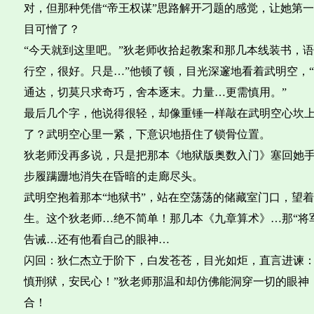
对，但那种凭借“帝王权谋”思路解开刁题的感觉，让她第
目可憎了？
“今天就到这里吧。”狄老师收拾起教案和那几本线装书，
行空，很好。只是…”他顿了顿，目光深邃地看着武明空，
通达，切莫只求奇巧，舍本逐末。力量…更需慎用。”
最后几个字，他说得很轻，却像重锤一样敲在武明空心坎
了？武明空心里一紧，下意识地捂住了锁骨位置。
狄老师没再多说，只是把那本《地狱版奥数入门》塞回她
步履蹒跚地消失在昏暗的走廊尽头。
武明空抱着那本“地狱书”，站在空荡荡的储藏室门口，望
生。这个狄老师…绝不简单！那几本《九章算术》…那“将军
告诫…还有他看自己的眼神…
闪回：狄仁杰立于阶下，白发苍苍，目光如炬，直言进谏：
慎刑狱，安民心！”狄老师那温和却仿佛能洞穿一切的眼神
合！