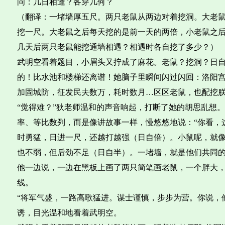
问：几日相逢？各穿几何？
（翻译：一堵墙厚五尺。两只老鼠从两边对着挖洞。大老
挖一尺。大老鼠之后每天挖的是前一天的两倍，小老鼠之
几天后两只老鼠能挖通墙相遇？相遇时各自挖了多少？）
武明空看着题目，小眉头又拧成了麻花。老鼠？挖洞？日
的！比水池和楼梯还离谱！她脑子里瞬间闪过闪回：洛阳
加固城防，征发民夫数万，耗时数月…区区老鼠，也配挖
“觉得难？”狄老师温和的声音响起，打断了她的胡思乱想
率、等比数列，而是像讲故事一样，慢悠悠地说：“你看，
时勇猛，日进一尺，还越打越强（日自倍）。小鼠呢，就
也不弱，但后劲不足（日自半）。一堵墙，就是他们共同的
他一边说，一边在黑板上画了两只简笔画老鼠，一个胖大
线。
“将军气盛，一路高歌猛进。谋士谨慎，步步为营。你说，
诱，目光温和地看着武明空。