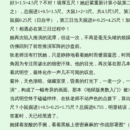
好3+1.5=4.5尺？不对！墙厚五尺！她赶紧重新计算小鼠第
之），总掘进1+0.5=1.5尺。大鼠1+2=3尺。共4.5尺5
鼠掘0.25尺（日自半），第三日当天掘进4+0.25=4.25尺！
尺！相遇必在第三日过程中！
她再次陷入推演的泥潭，但这一次，不再是毫无头绪的烦躁
仿佛回到了前世推演军阵的沙盘前。
狄老师没有打扰她，只是静静地看着她时而蹙眉凝思，时
角因为专注而渗出的细密汗珠。他的目光，再次落在那几
看武明空，最终化作一声几不可闻的叹息。
窗外，天色渐暗。储藏室里，昏黄的灯光下，一老一少，一
演”，构成了一幅奇异的画面。那本《地狱版奥数入门》被
当武明空终于磕磕绊绊、在狄老师不动声色的点拨下，算出“第
尺？小鼠掘进1+0.5+0.25=1.75尺？总掘进8.755，明
答案时，天已经黑透了。
她揉着发酸的手腕，看着黑板上密密麻麻的“作战部署图”