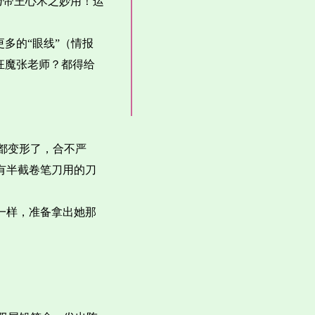
乃帝王心术之妙用！运
多的“眼线”（情报
狂魔张老师？都得给
都变形了，合不严
有半截卷笔刀用的刀
一样，准备拿出她那