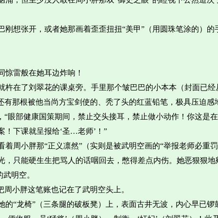
巴刚想张开，或者她那画着歪歪扭扭“美甲”（用圆珠笔涂的）的
同惊雷般在她耳边炸响！
就杵在了刘翠花的课桌旁。手里那个皱巴巴的小本本（封面已经
，还有那根被他当尚方宝剑使的、秃了头的红蓝铅笔，极具压迫感
，“眼部健康国策期间，禁止交头接耳，禁止做小动作！你这是
！下课就呈报给‘圣…老师’！”
着周小胖那“正义凛然”（实则是被武明空画的“举报老师必重罚
光，只能硬生生把骂人的话咽回去，憋得差点内伤。她恶狠狠地
的武明空。
把周小胖这笔账也记在了武明空头上。
她的“龙椅”（三条腿的破板凳）上，表面古井无波，内心早已锣