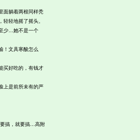
里面躺着两根同样秃
，轻轻地摇了摇头。
至少…她不是一个
输！文具寒酸怎么
能买好吃的，有钱才
脸上是前所未有的严
们要搞，就要搞…高附