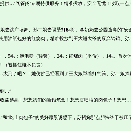
是提供…‘气管炎’专属特供服务！精准投放，安全无忧！收取一
大娘去跳广场舞、孙二娘去隔壁打麻将、李奶奶去公园遛弯的“安
块用油纸包好的红烧肉，精准投放到王大锤大爷的废弃铃铛、孙
），5毛；泡泡糖（轻奢），2毛；红烧肉（平价），1毛。首次
！（被抓住概不负责）
…太刑了吧？！她仿佛已经看到了王大娘举着打气筒、孙二娘挥
到…”
，收益越高！想想我们的新铅笔盒！想想香喷喷的肉包子！想想
”和“吃上肉包子”的美好愿景诱惑下，苏招娣那点胆怯终于被压