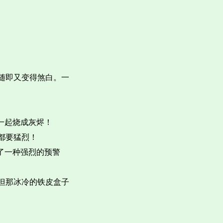
随即又变得煞白。一
一起烧成灰烬！
都要猛烈！
了一种强烈的预警
但那冰冷的铁皮盒子