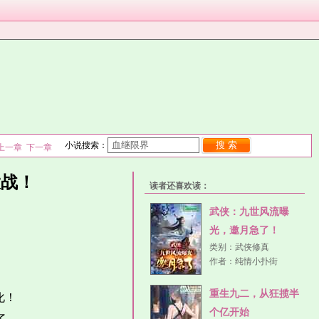
搜 索
小说搜索：
上一章
下一章
大战！
读者还喜欢读：
武侠：九世风流曝
光，邀月急了！
类别：
武侠修真
作者：
纯情小扑街
重生九二，从狂揽半
化！
个亿开始
了。