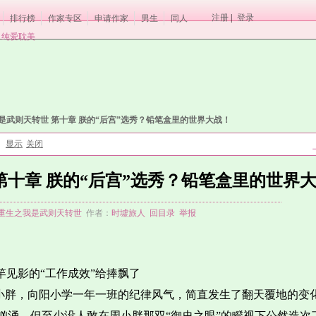
注册
|
登录
排行榜
作家专区
申请作家
男生
同人
纯爱耽美
是武则天转世 第十章 朕的“后宫”选秀？铅笔盒里的世界大战！
显示
关闭
：
第十章 朕的“后宫”选秀？铅笔盒里的世界
重生之我是武则天转世
作者：
时墟旅人
回目录
举报
竿见影的“工作成效”给捧飘了
周小胖，向阳小学一年一班的纪律风气，简直发生了翻天覆地的变
汹涌，但至少没人敢在周小胖那双“御史之眼”的瞪视下公然造次