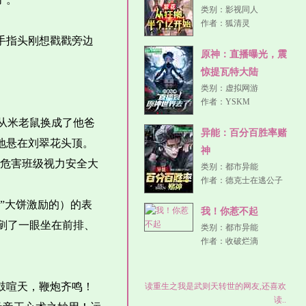
类别：
影视同人
作者：
狐清灵
手指头刚想戳戳旁边
原神：直播曝光，震
惊提瓦特大陆
类别：
虚拟网游
作者：
YSKM
从米老鼠换成了他爸
异能：百分百胜率赌
地悬在刘翠花头顶。
神
在危害班级视力安全大
类别：
都市异能
作者：
德克士在逃公子
”大饼激励的）的表
我！你惹不起
剜了一眼坐在前排、
类别：
都市异能
作者：
收破烂滴
鼓喧天，鞭炮齐鸣！
读重生之我是武则天转世的网友,还喜欢
读..