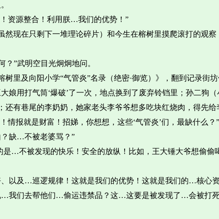
人。
差！资源整合！利用朕…我们的优势！”
虽然现在只剩下一堆理论碎片）和今生在榕树里摸爬滚打的观察
何？”武明空目光炯炯地问。
树里及向阳小学“气管炎”名录（绝密·御览）》，翻到记录街
大娘用打气筒‘爆破’了一次，地点换到了废弃铃铛里；孙二狗
；还有巷尾的李奶奶，她家老头李爷爷想多吃块红烧肉，得先给
！情报就是财富！招娣，你想想，这些‘气管炎’们，最缺什么？
？缺…不被老婆骂？”
们缺的是…不被发现的快乐！安全的放纵！比如，王大锤大爷想偷
好、以及…巡逻规律！这就是我们的优势！这就是我们的…核心资
说…我们去帮他们…偷运违禁品？这…这要是被发现了…会被打死