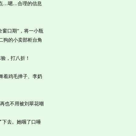
点点…嗯…合理的信息
全窗口期”，将一小瓶
二狗的小卖部柜台角
体验，打八折！
舞着鸡毛掸子、李奶
…再也不用被刘翠花嘲
了下去。她咽了口唾