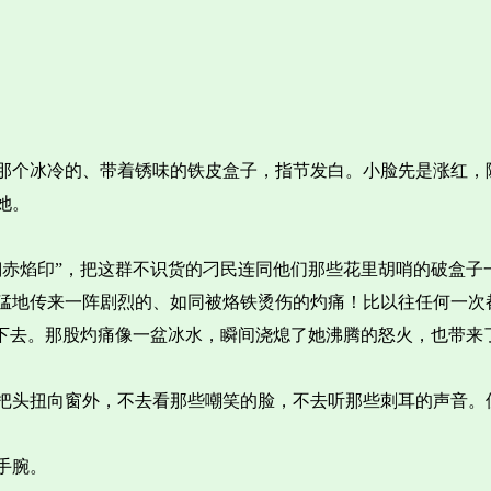
那个冰冷的、带着锈味的铁皮盒子，指节发白。小脸先是涨红，
她。
翎赤焰印”，把这群不识货的刁民连同他们那些花里胡哨的破盒子
猛地传来一阵剧烈的、如同被烙铁烫伤的灼痛！比以往任何一次
滑下去。那股灼痛像一盆冰水，瞬间浇熄了她沸腾的怒火，也带来
把头扭向窗外，不去看那些嘲笑的脸，不去听那些刺耳的声音。
手腕。