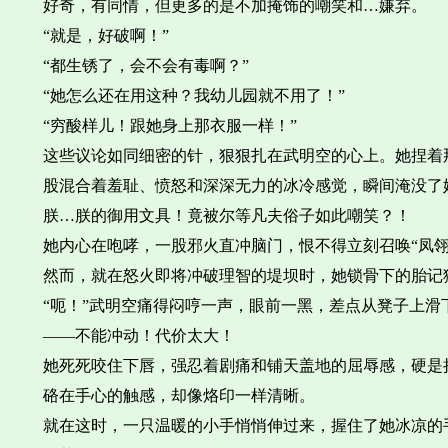
好奇，有同情，但更多的是不加掩饰的嘲笑和…嫌弃。
“就是，好破啊！”
“都生锈了，会不会有毒啊？”
“她怎么还在用这种？我幼儿园就不用了！”
“穷酸样儿！跟她身上那衣服一样！”
这些议论如同细密的针，狠狠扎在武明空的心上。她捏着
股混合着羞耻、愤怒和深深无力的冰冷感觉，瞬间淹没了
朕…朕的御用文具！竟被尔等凡夫俗子如此嘲笑？！
她内心在咆哮，一股邪火直冲脑门，恨不得立刻召唤“凤
然而，就在怒火即将冲破理智的堤坝时，她锁骨下的胎记
“呃！”武明空痛得闷哼一声，眼前一黑，差点从凳子上
——不能冲动！代价太大！
她死死咬住下唇，强忍着剧痛和铺天盖地的屈辱感，硬是
硌在手心的触感，却像烙印一样清晰。
就在这时，一只温暖的小手悄悄伸过来，握住了她冰凉的