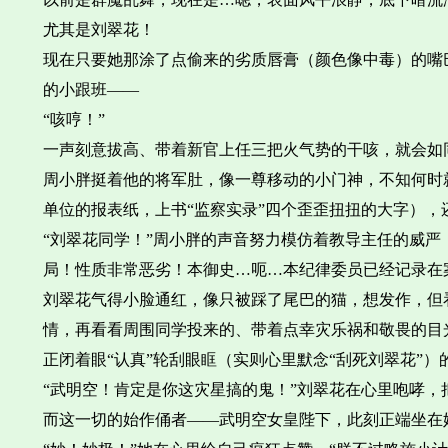
尤其是刘翠花！
现在只要她那涂了点偷来的劣质唇膏（颜色像中毒）的嘴
的小跟班——
“咳哼！”
一声刻意拔高、带着新官上任三把火气势的干咳，就会如
周小胖挺着他的将军肚，像一尊移动的小门神，不知何时
单位的报表纸，上书“监察实录”四个歪歪扭扭的大字）
“刘翠花同学！”周小胖的声音努力模仿着教导主任的威严
局！性质非常恶劣！本御史…呃…本纪律委员已经记录在案
刘翠花气得小脸通红，像只被踩了尾巴的猫，想发作，但看
情，再看看周围同学投来的、带着点幸灾乐祸和敬畏的目
正闭着眼“认真”轮刮眼眶（实则心里默念“刮死刘翠花”）
“武明空！肯定是你这灾星搞的鬼！”刘翠花在心里咆哮，
而这一切的始作俑者——武明空女皇陛下，此刻正端坐在