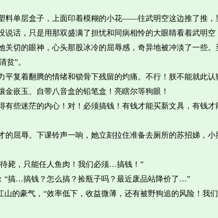
塑料单层盒子，上面印着模糊的小花——往武明空这边推了推，
没说话，只是用那双盛满了担忧和同病相怜的大眼睛看着武明空
她关切的眼神，心头那股冰冷的屈辱感，奇异地被冲淡了一些。
清贫”。
力平复着翻腾的情绪和锁骨下残留的灼痛。不行！朕不能就此认
镶金嵌玉、自带八音盒的铅笔盒！亮瞎尔等狗眼！
得有些迷茫的内心！对！必须搞钱！有钱才能买新文具，有钱才
才的屈辱。下课铃声一响，她立刻拉住准备去厕所的苏招娣，小
以待毙，只能任人鱼肉！我们必须…搞钱！”
：“搞…搞钱？怎么搞？捡瓶子吗？最近废品站降价了…”
江山的豪气，“效率低下，收益微薄，还有被野狗追的风险！我