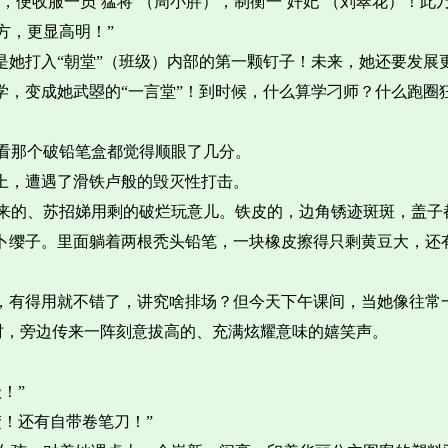
，便收服一员‘猛将’（周小胖），制衡一‘奸妃’（刘翠花）！此
方，更显高明！”
是她打入“朝堂”（班级）内部的第一颗钉子！未来，她还要发展更
学，变成她武曌的“一言堂”！到时候，什么算学刁师？什么跑圈
看那个破铅笔盒都觉得顺眼了几分。
上，遭遇了滑铁卢般的毁灭性打击。
来的、苏招娣用剩的破烂玩意儿。铁皮的，边角锈迹斑斑，盖子
萝卜缨子。里面躺着两根秃头铅笔，一块橡皮擦得只剩黄豆大，还
着，有得用就不错了，讲究啥排场？但今天下午课间，当她像往常
死磕时，旁边传来一阵刻意拔高的、充满炫耀意味的嬉笑声。
！”
！还有自带卷笔刀！”