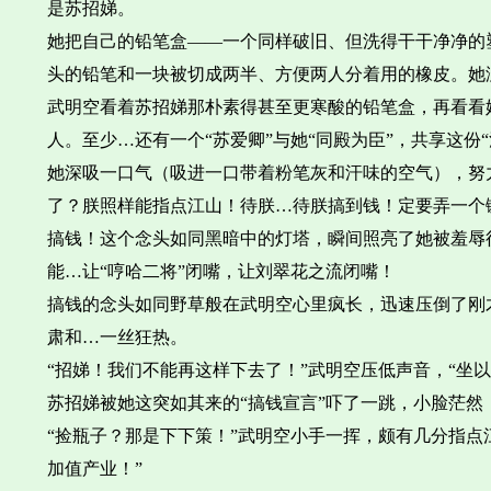
是苏招娣。
她把自己的铅笔盒——一个同样破旧、但洗得干干净净的
头的铅笔和一块被切成两半、方便两人分着用的橡皮。她
武明空看着苏招娣那朴素得甚至更寒酸的铅笔盒，再看看
人。至少…还有一个“苏爱卿”与她“同殿为臣”，共享这份“
她深吸一口气（吸进一口带着粉笔灰和汗味的空气），努
了？朕照样能指点江山！待朕…待朕搞到钱！定要弄一个
搞钱！这个念头如同黑暗中的灯塔，瞬间照亮了她被羞辱
能…让“哼哈二将”闭嘴，让刘翠花之流闭嘴！
搞钱的念头如同野草般在武明空心里疯长，迅速压倒了刚
肃和…一丝狂热。
“招娣！我们不能再这样下去了！”武明空压低声音，“坐
苏招娣被她这突如其来的“搞钱宣言”吓了一跳，小脸茫然
“捡瓶子？那是下下策！”武明空小手一挥，颇有几分指点
加值产业！”