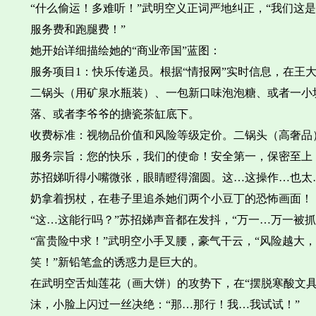
“什么偷运！多难听！”武明空义正词严地纠正，“我们这
服务费和跑腿费！”
她开始详细描绘她的“商业帝国”蓝图：
服务项目1：快乐传递员。根据“情报网”实时信息，在王
二锅头（用矿泉水瓶装）、一包新口味泡泡糖、或者一小
落、或者李爷爷的搪瓷茶缸底下。
收费标准：视物品价值和风险等级定价。二锅头（高奢品
服务宗旨：您的快乐，我们的使命！安全第一，保密至上
苏招娣听得小嘴微张，眼睛瞪得溜圆。这…这操作…也太
奶拿着拐杖，在巷子里追杀她们两个小豆丁的恐怖画面！
“这…这能行吗？”苏招娣声音都在发抖，“万一…万一被抓
“富贵险中求！”武明空小手叉腰，豪气干云，“风险越大
笑！”新铅笔盒的诱惑力是巨大的。
在武明空舌灿莲花（画大饼）的攻势下，在“摆脱寒酸文具
沫，小脸上闪过一丝决绝：“那…那行！我…我试试！”