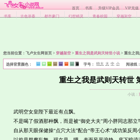
首页
书库
升级VIP会员
VIP充值
书库
古色添香
都市豪门
幻想精灵
青春校园
穿越架空
您当前位置：
飞卢女生网首页 >
穿越架空
>
重生之我是武则天转世小说
>
重生之我
特大
大
中
小
选择背景颜色：
字号：
阅读线
1
2
3
4
5
6
7
8
重生之我是武则天转世 
小说：
武明空女皇陛下最近有点飘。
不是喝了假酒那种飘，而是被“御史大夫”周小胖同志那立
自从那天眼保健操“点穴大法”配合“帝王心术”成功策反
以前是群魔乱舞，现在是…嗯，表面风平浪静，底下暗流