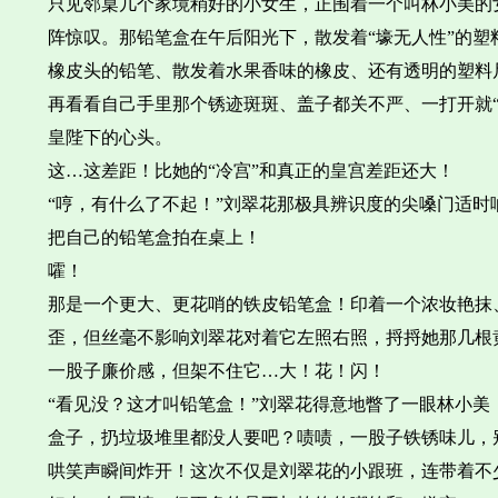
只见邻桌几个家境稍好的小女生，正围着一个叫林小美的
阵惊叹。那铅笔盒在午后阳光下，散发着“壕无人性”的塑
橡皮头的铅笔、散发着水果香味的橡皮、还有透明的塑料尺
再看看自己手里那个锈迹斑斑、盖子都关不严、一打开就“
皇陛下的心头。
这…这差距！比她的“冷宫”和真正的皇宫差距还大！
“哼，有什么了不起！”刘翠花那极具辨识度的尖嗓门适
把自己的铅笔盒拍在桌上！
嚯！
那是一个更大、更花哨的铁皮铅笔盒！印着一个浓妆艳抹
歪，但丝毫不影响刘翠花对着它左照右照，捋捋她那几根
一股子廉价感，但架不住它…大！花！闪！
“看见没？这才叫铅笔盒！”刘翠花得意地瞥了一眼林小美
盒子，扔垃圾堆里都没人要吧？啧啧，一股子铁锈味儿，
哄笑声瞬间炸开！这次不仅是刘翠花的小跟班，连带着不