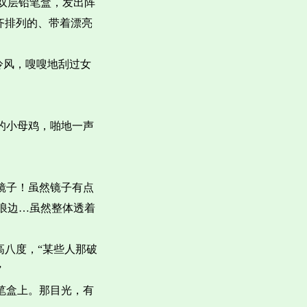
双层铅笔盒，发出阵
齐排列的、带着漂亮
冷风，嗖嗖地刮过女
的小母鸡，啪地一声
镜子！虽然镜子有点
浪边…虽然整体透着
高八度，“某些人那破
”
笔盒上。那目光，有