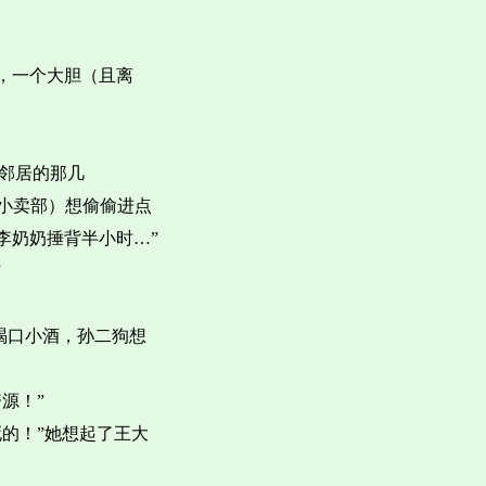
，一个大胆（且离
坊邻居的那几
（小卖部）想偷偷进点
李奶奶捶背半小时…”
”
偷喝口小酒，孙二狗想
源！”
的！”她想起了王大