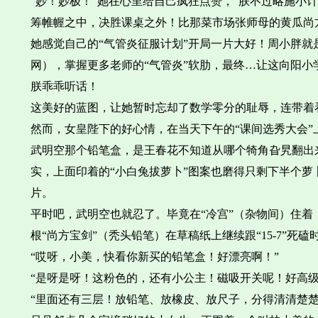
“妙！妙极！”她在心里给自己疯狂点赞，“朕不过略施小计
筹帷幄之中，决胜课桌之外！比那菜市场张师母的黄瓜尚
她感觉自己的“气管炎征服计划”开局一片大好！周小胖就
网），掌握更多老师的“气管炎”软肋，最终…让这向阳小
朕乖乖听话！
这美好的蓝图，让她暂时忘却了数学零分的耻辱，连带着
然而，女皇陛下的好心情，在当天下午的“课间选秀大会”
武明空那个铅笔盒，是王春花不知道从哪个犄角旮旯翻出
实，上面印着的“小白兔拔萝卜”图案也磨得只剩下半个
片。
平时吧，武明空也就忍了。毕竟在“冷宫”（杂物间）住
根“尚方宝剑”（秃头铅笔）在草稿纸上继续跟“15-7”
“哎呀，小美，快看你新买的铅笔盒！好漂亮啊！”
“是呀是呀！这粉色的，还有小公主！磁吸开关呢！好高级
“里面还有三层！放铅笔、放橡皮、放尺子，分得清清楚楚