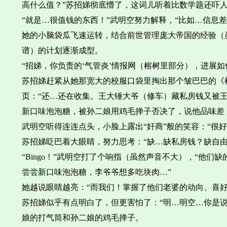
高什么值？”苏招娣彻底懵了，这词儿听着比数学题还吓
“就是…很值钱的东西！”武明空努力解释，“比如…信息
她的小脑袋瓜飞速运转，结合前世管理庞大帝国的经验（
谱）的计划逐渐成型。
“招娣，你负责的‘气管炎’情报网（榕树里部分），进展如
苏招娣赶紧从她那宽大的校服口袋里掏出那个皱巴巴的《榕
页：“还…还在收集。王大锤大爷（修车）藏私房钱又被王
新口味泡泡糖，被孙二娘用鸡毛掸子否决了，说他品味差
武明空听得连连点头，小脸上露出“奸商”般的笑容：“很好
苏招娣眨巴着大眼睛，努力思考：“缺…缺私房钱？缺自由
“Bingo！”武明空打了个响指（虽然声音不大），“他
尝尝新口味泡泡糖，李爷爷想多吃块肉…”
她越说眼睛越亮：“而我们！掌握了他们老婆的动向、喜
苏招娣似乎有点明白了，但更害怕了：“明…明空…你是
娘的打气筒和孙二娘的鸡毛掸子。