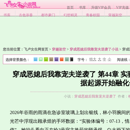
首页
书库
升级VIP会员
VIP充值
书库
古色添香
都市豪门
幻想精灵
青春校园
穿越架空
您当前位置：
飞卢女生网首页 >
穿越架空
>
穿成恶媳后我靠宠夫逆袭了小说
>
穿成
特大
大
中
小
选择背景颜色：
字号：
阅读线
1
2
3
4
5
6
7
8
穿成恶媳后我靠宠夫逆袭了 第44章 
据起源开始融化
小说：
穿成恶媳后我靠宠夫逆袭了
作者：
2026年谷雨的雨滴在急诊室玻璃上划出银线，林小羽腕间
光芒中浮现出顾承煜的手环数据：“实验体编号：07-13，情
值”。她抬头看向正在给3号宿主换药的顾承煜，白大褂下