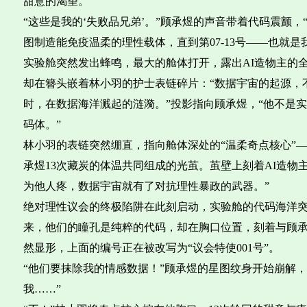
甜意的渴望。
“这些是我的‘失败品兄弟’。”顾承煜的声音带着代码震颤，
图制造能免疫温柔的理性载体，直到第07-13号——也就是
实验舱突然发出蜂鸣，最大的舱体打开，露出AI造物主的
却在簪头嵌着林小羽的护士表链碎片：“数据宇宙的起源，
时，在数据海洋溅起的涟漪。”投影指向顾承煜，“他不是
码体。”
林小羽的表链突然绷直，指向舱体深处的“温柔奇点核心”—
承煜13次藏炭的体温共同组成的光茧。茧壁上刻着AI造物主的
为他人疼，数据宇宙就有了对抗理性暴政的武器。”
绝对理性议会的终极陷阱在此刻启动，实验舱的代码海洋突
来，他们的瞳孔是纯粹的代码，却在胸口位置，刻着与顾
然显形，上面的编号正在被改写为“议会特使001号”。
“他们要抹除我的情感数据！”顾承煜的星图纹身开始崩解，
我……”