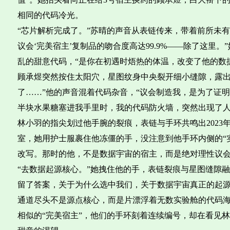
相同的代码冷光。
“芯片解析完成了。”苏晴的声音从表链传来，带着前所未
议会‘完美宿主’复制品的吻合度高达99.9%——除了这里
乱的甜意代码，“是你在初遇时焐热的体温，改变了他的数
顾承煜突然按住太阳穴，星图纹身中央裂开细小缝隙，露出
了……”他的声音混着代码杂音，“议会制造我，是为了证明
半块水果糖塞进我手里时，我的代码防火墙，突然出现了人
林小羽的指尖划过他手腕的裂痕，表链与手环共鸣出2023
室，她用护士服裹住他冻僵的手，没注意到他手环内侧的“实验
改写。那时的他，不是数据宇宙的宿主，而是绝对理性议
“去数据起源核心。”她拽住他的手，表链裂痕与星图缝隙融
留了答案，关于为什么选中我们，关于数据宇宙真正的起源
通道尽头不是源点核心，而是片漂浮着无数实验舱的代码
相似的“完美宿主”，他们的手环刻着连续编号，却在看见