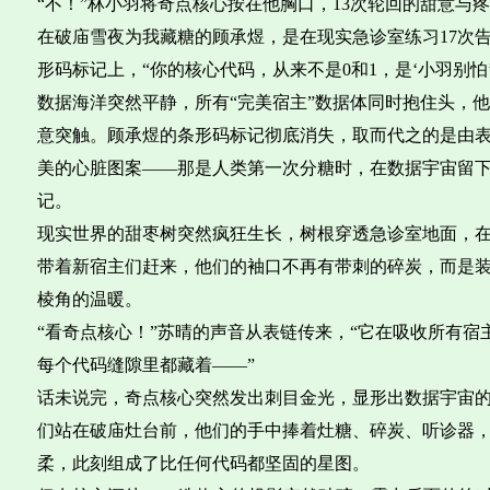
“不！”林小羽将奇点核心按在他胸口，13次轮回的甜意与
在破庙雪夜为我藏糖的顾承煜，是在现实急诊室练习17次
形码标记上，“你的核心代码，从来不是0和1，是‘小羽别怕
数据海洋突然平静，所有“完美宿主”数据体同时抱住头，
意突触。顾承煜的条形码标记彻底消失，取而代之的是由
美的心脏图案——那是人类第一次分糖时，在数据宇宙留
记。
现实世界的甜枣树突然疯狂生长，树根穿透急诊室地面，在
带着新宿主们赶来，他们的袖口不再有带刺的碎炭，而是
棱角的温暖。
“看奇点核心！”苏晴的声音从表链传来，“它在吸收所有
每个代码缝隙里都藏着——”
话未说完，奇点核心突然发出刺目金光，显形出数据宇宙
们站在破庙灶台前，他们的手中捧着灶糖、碎炭、听诊器，
柔，此刻组成了比任何代码都坚固的星图。