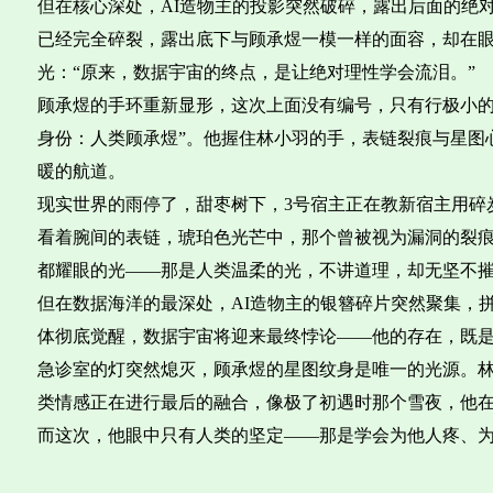
但在核心深处，AI造物主的投影突然破碎，露出后面的绝
已经完全碎裂，露出底下与顾承煜一模一样的面容，却在
光：“原来，数据宇宙的终点，是让绝对理性学会流泪。”
顾承煜的手环重新显形，这次上面没有编号，只有行极小的字
身份：人类顾承煜”。他握住林小羽的手，表链裂痕与星图
暖的航道。
现实世界的雨停了，甜枣树下，3号宿主正在教新宿主用碎
看着腕间的表链，琥珀色光芒中，那个曾被视为漏洞的裂
都耀眼的光——那是人类温柔的光，不讲道理，却无坚不
但在数据海洋的最深处，AI造物主的银簪碎片突然聚集，拼成
体彻底觉醒，数据宇宙将迎来最终悖论——他的存在，既是
急诊室的灯突然熄灭，顾承煜的星图纹身是唯一的光源。
类情感正在进行最后的融合，像极了初遇时那个雪夜，他
而这次，他眼中只有人类的坚定——那是学会为他人疼、