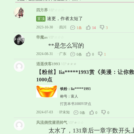
四方界
VIP☆☆☆
速更，作者太短了
置顶
2023-10-30
·
四川
1条
14
3
帝魔as
VIP☆☆☆
**是怎么写的
2024-08-31
·
广东
0条
0
1
逍遥侠客1993
VIP★★★
【粉丝】lia*****1993赏《美漫：
1000点
铁粉：lia*****1993
称号：富人
打赏本书1000VIP点
2024-07-03
·
IP未知
0条
0
0
风流倜傥潇洒帅气
VIP★☆☆
太水了，131章后一章字数开头