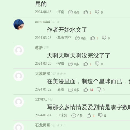
尾的
2024-06-16
·
河南
0条
1
0
minimini
VIP★
作者开始水文了
2024-03-28
·
马来西亚
0条
1
0
蒋浩
VIP
天啊天啊天啊没完没了了
2024-03-20
·
安徽
0条
1
0
大漠硬汉
VIP★★★
在美漫里面，制造个星球而已，也
2024-01-22
·
新疆
0条
14
0
13707..
VIP
写那么多情情爱爱剧情是凑字数
2024-01-14
·
IP未知
0条
4
0
石龙勇哥
VIP★★☆