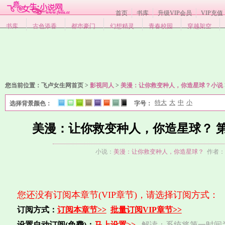
首页
书库
升级VIP会员
VIP充值
书库
古色添香
都市豪门
幻想精灵
青春校园
穿越架空
您当前位置：
飞卢女生网首页 >
影视同人
>
美漫：让你救变种人，你造星球？小说
特大
大
中
小
选择背景颜色：
字号：
1
2
3
4
5
6
7
8
美漫：让你救变种人，你造星球？ 第
小说：
美漫：让你救变种人，你造星球？
作者：
您还没有订阅本章节(VIP章节)，请选择订阅方式：
订阅方式：
订阅本章节>>
批量订阅VIP章节>>
设置自动订阅(免费)：
马上设置>>
解读：系统将第一时间