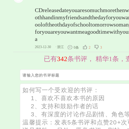
CDreleasedateyouaresomuchmorethenw
othhandinmyfriendsandthedayforyouwan
ooloftheothdayofschooltomorrowsomany
foryouareyouwantmeagoodtimewithyou
a
2023-12-30
·
浙江
0条
2
3
已有
342
条书评， 精华1条，