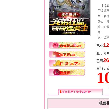
【飞
了猛虎
数十名
放心，
呢，能
龙。 
次，当苏
12
送鲜花:8612
已有
朵
魔，哥
催更票:1
票
26
已写
打 赏:3.2万
点
目前仍在
1
投月票
机兽世界：宠小说目录
机兽