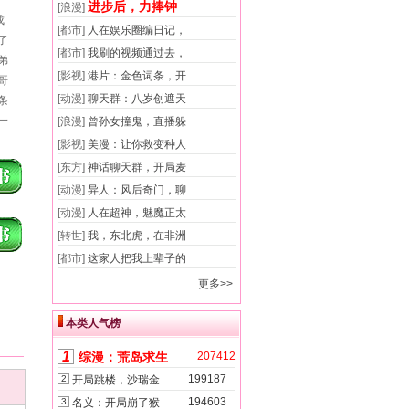
进步后，力捧钟
[浪漫]
成
[都市]
人在娱乐圈编日记，
了
[都市]
我刷的视频通过去，
弟
[影视]
港片：金色词条，开
哥
[动漫]
聊天群：八岁创遮天
条
一
[浪漫]
曾孙女撞鬼，直播躲
[影视]
美漫：让你救变种人
[东方]
神话聊天群，开局麦
[动漫]
异人：风后奇门，聊
[动漫]
人在超神，魅魔正太
[转世]
我，东北虎，在非洲
[都市]
这家人把我上辈子的
更多>>
本类人气榜
1
综漫：荒岛求生
207412
199187
2
开局跳楼，沙瑞金
194603
3
名义：开局崩了猴