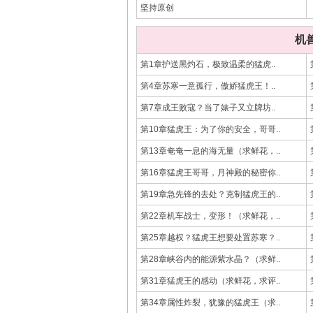
坚持原创
机
第1章护送黑灼石，极致温柔的猛虎..
第4章苏寒一意孤行，傲娇猛虎王！..
第7章成王败寇？当了婊子又立牌坊..
第10章猛虎王：为了你的安全，哥哥..
第13章奄奄一息的海无量（求鲜花，..
第16章猛虎王哥哥，月神殿的秘密你..
第19章急先锋的去处？克制猛虎王的..
第22章机车战士，变形！（求鲜花，..
第25章越权？猛虎王想要处置苏寒？..
第28章峡谷内的能源紫水晶？（求鲜..
第31章猛虎王的感动（求鲜花，求评..
第34章属性炸裂，犹豫的猛虎王（求..