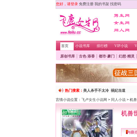
您好，请登录
免费注册
我的书架
找密码
首页
小说书库
排行榜
VIP小说
原创书库
┊
古色·添香
┊
都市·豪门
┊
幻想·精灵
热门搜索：
美人杀手不太冷
祸妃当道
言情小说位置：
飞卢女生小说网
>
同人小说
> 机
机兽
内容