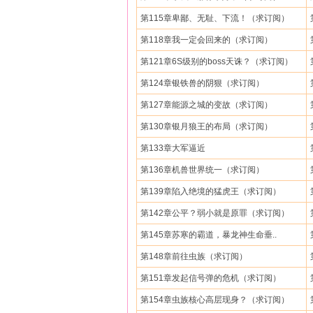
第115章卑鄙、无耻、下流！（求订阅）
第118章我一定会回来的（求订阅）
第121章6S级别的boss天诛？（求订阅）
第124章银铁兽的阴狠（求订阅）
第127章能源之城的变故（求订阅）
第130章银月狼王的布局（求订阅）
第133章大军逼近
第136章机兽世界统一（求订阅）
第139章陷入绝境的猛虎王（求订阅）
第142章公平？弱小就是原罪（求订阅）
第145章苏寒的霸道，暴龙神生命垂..
第148章前往虫族（求订阅）
第151章发起信号弹的危机（求订阅）
第154章虫族核心高层现身？（求订阅）