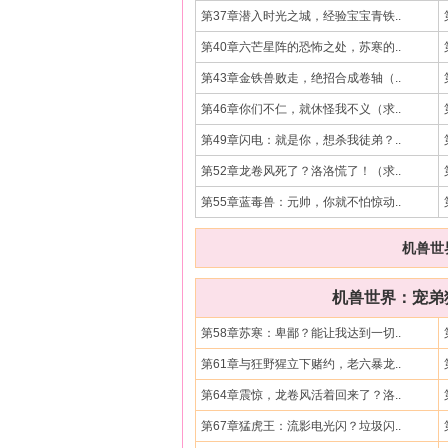
第37章潜入时光之城，经验宝宝青铁..
第40章六芒星阵的恐怖之处，苏寒的..
第43章金铁兽败走，绝招合成卷轴（..
第46章你们不仁，就休怪我不义（求..
第49章闪电：就是你，想杀我徒弟？..
第52章龙卷风死了？洛洛慌了！（求..
第55章蓝毒兽：元帅，你就不怕惊动..
机兽世
机兽世界：宠弟
第58章苏寒：卑鄙？能让我达到一切..
第61章与狂野猩立下赌约，老六暴龙..
第64章震惊，龙卷风活着回来了？洛..
第67章猛虎王：流影电光闪？垃圾闪..