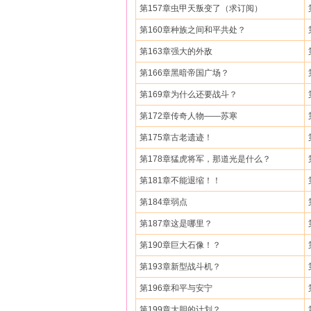
第157章虫甲天叛变了（求订阅）
第160章种族之间和平共处？
第163章强大的外敌
第166章黑暗帝国广场？
第169章为什么还要战斗？
第172章传奇人物——苏寒
第175章古老遗迹！
第178章猛虎将军，那道光是什么？
第181章不能退缩！！
第184章弱点
第187章这是哪里？
第190章巨大石像！？
第193章新型战斗机？
第196章和平与安宁
第199章大胆的计划？