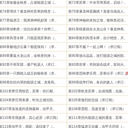
第71章收服金铁兽，占据能源之城（..
第72章苏寒：中央导弹系统，启动！..
第74章埋伏？暴龙神对苏寒的恨意（..
第75章暴龙神是脑残？直接当场送人..
第77章猛虎王：我弟弟神机妙算（求..
第78章神秘的未知之地，银铁兽还活..
第80章绿豹兽：信任你弟弟？你带二..
第81章线索就在火龙山谷？暴龙神再..
第83章风雪令牌，只能是我苏寒的（..
第84章捡到风雪令牌，合计绝技，月..
第86章极地沙尘暴？都是辣鸡！（求..
第87章不服？一起上啊！（求订阅）
第89章重返火龙山谷，金铁兽到来（..
第90章放出晶晶，攻打能源之城的陌..
第92章不死军团，僵尸机器人（求订..
第93章苏寒：穷则游击战术，富则火..
第95章一只脚踏入战王的银铁兽（求..
第96章恐怖梦庄周，苏寒出手（求订..
[
第98章欣欣向荣的能源之城，龙卷风..
第99章战争打响，各自的敌人（求订..
第101章梦庄周惊恐，苏寒：你们都..
第102章欧皇苏寒，合成地图，虫族..
第104章梦庄周来袭，时光之城沦陷..
第105章激烈的交战（求订阅）
第107章洛洛逃到圣骑森林，虫甲天..
第108章震怒，迅速支援！（求订阅）
第110章非我族类，其心必异（求订阅）
第111章挖向能源之城的通道，苏寒..
第113章虫甲天：闹剧，该结束了（..
第114章猛虎王自爆，虫甲天恐惧（..