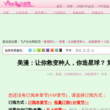
首页
书库
升级VIP会员
VIP充值
书库
古色添香
都市豪门
幻想精灵
青春校园
穿越架空
您当前位置：
飞卢女生网首页 >
影视同人
>
美漫：让你救变种人，你造星球？小说
特大
大
中
小
选择背景颜色：
字号：
1
2
3
4
5
6
7
8
美漫：让你救变种人，你造星球？ 
小说：
美漫：让你救变种人，你造星球？
作者：
您还没有订阅本章节(VIP章节)，请选择订阅方式：
订阅方式：
订阅本章节>>
批量订阅VIP章节>>
设置自动订阅(免费)：
马上设置>>
解读：系统将第一时间