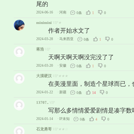
尾的
2024-06-16
·
河南
0条
1
0
minimini
VIP★
作者开始水文了
2024-03-28
·
马来西亚
0条
1
0
蒋浩
VIP
天啊天啊天啊没完没了了
2024-03-20
·
安徽
0条
1
0
大漠硬汉
VIP★★★
在美漫里面，制造个星球而已，也
2024-01-22
·
新疆
0条
14
0
13707..
VIP
写那么多情情爱爱剧情是凑字数
2024-01-14
·
IP未知
0条
4
0
石龙勇哥
VIP★★☆