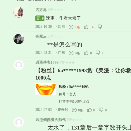
四方界
VIP☆☆☆
速更，作者太短了
置顶
2023-10-30
·
四川
1条
14
3
帝魔as
VIP☆☆☆
**是怎么写的
2024-08-31
·
广东
0条
0
1
逍遥侠客1993
VIP★★★
【粉丝】lia*****1993赏《美漫：
1000点
铁粉：lia*****1993
称号：富人
打赏本书1000VIP点
2024-07-03
·
IP未知
0条
0
0
风流倜傥潇洒帅气
VIP★☆☆
太水了，131章后一章字数开头