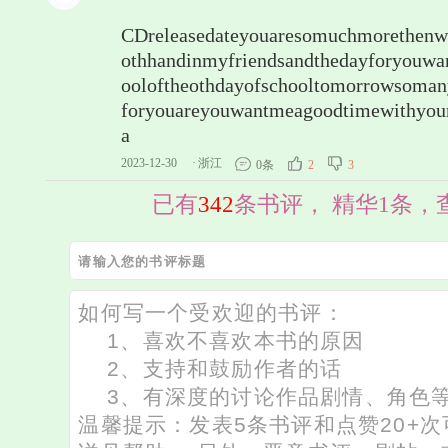
CDreleasedateyouaresomuchmorethenw
othhandinmyfriendsandthedayforyouwan
ooloftheothdayofschooltomorrowsomany
foryouareyouwantmeagoodtimewithyou
a
2023-12-30
·
浙江
0条
2
3
已有
342
条书评， 精华1条，