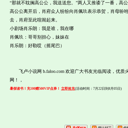
“那就不耽搁高公公，我送送您。”两人又推诿了一番，高
高公公离开后，肖府众人纷纷向肖佩玖表示恭贺，肖母吩
去，肖府至此喧闹起来。
小剧场肖乐朗：我是谁，我在哪
肖佩玖：哥哥别担心，妹妹在
肖乐朗：好勒哎（摇尾巴）
飞卢小说网 b.faloo.com 欢迎广大书友光临阅读，
网！，
暑假读书！充100赠500VIP点券！
立即抢充
(活动时间：7月22日到8月05日)