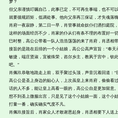
梦？
但父亲谨慎叮嘱自己，此事已定，不可再生事端，也不可
就要循规蹈矩，低调处事。他向父亲再三保证，才失魂落
肖府一夜寂静，第二日一早，肖管事就命奴仆们洒扫庭院
这样的场面经历不少，肖家的仆从们有条不理的布置好一
巳时整，高公公带着一队人浩浩荡荡的来了肖府，肖丞相
接旨的是跪在后排的一个小姑娘，高公公高声宣旨：“奉天
敏捷，端庄贤淑，宜被殊荣，咨尔乡主，教夙于宫中，钦
吧。”
肖佩玖恭敬地跪走上前，双手聚过头顶，声音沉着回道：“
高公公是圣上身边的贴心人，上次虽皇上来肖府，偷偷看
话的人不多，能让皇上高看一眼的，高公公自是更加留意
想不到圣上微服出宫，只是见了这个小姑娘一面，这个小
打量一番，确实确实气度不凡。
肖佩玖接旨后，肖家众人才敢谢恩起身，肖丞相要下人送