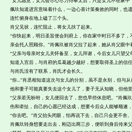
“女儿愿意，女儿会尽心尽力侍奉太后，只是女儿不在家中
佩玖知道进宫意味着什么，一边心喜计策奏效的同时，也
连忙俯身在地上磕了三个头。
肖父见状，连忙阻止，将女儿扶了起来。
“你快起来，明日圣旨便会到府上，你在家中时日不多了，
亲会托人照顾你。”肖佩玖被肖父拉了起来，她从肖父眼中
“父亲与母亲对女儿关怀备至，女儿拜谢，今后女儿只望父
知道入宫后，与肖府的瓜葛越少越好，想要取得圣上的信
与肖氏没有了联系，肖氏才会长久。
“你...”肖丞相知道这次与女儿的分别，虽不是永别，但与
他和妻子可能真要失去这个女儿了，妻子无从知晓，但他
“父亲若无吩咐，女儿便回去了，您也早些休息吧。”肖佩
伤和牵扯，自己的心愿已经达成，想要今后众人能够顺遂
“你去吧。”肖父抬头闭眼，怕再说下去，自己只会更不舍。
肖佩玖转身想要走出去，刚迈出两三步，便听到身后传来