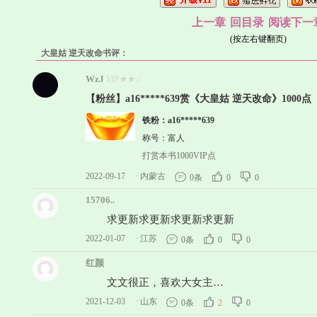
上一章
回目录
阅读下一
(按左右键翻页)
大皇姑 逆天改命书评：
WzJ
VIP★★☆
【粉丝】a16*****639赏《大皇姑 逆天改命》1000点
铁粉：a16*****639
称号：富人
打赏本书1000VIP点
2022-09-17
·
内蒙古
0条
0
0
15706..
求更新求更新求更新求更新
2022-01-07
·
江苏
0条
0
0
红颜
文文很正，喜欢大女主…
2021-12-03
·
山东
0条
2
0