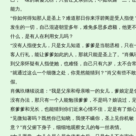
能力。
“你如何得知那人是圣上？难道那日你来浮碧阁是受人指使
发生的一切，自己混迹朝堂多年，难免多思多虑额，他更
什么，是有人在利用女儿吗？
“没有人指使女儿，只是女儿知道，爹爹是当朝丞相，只在
客人行礼，能让爹爹如此的人，那就只能是圣上了。”肖佩
到父亲怀疑有人指使她，也难怪，自己只有六岁，太不合
“就通过这么一个细微之处，你竟然能猜到？”肖父有些不
假。
肖佩玖继续说道：“我是父亲和母亲唯一的女儿，爹娘定是
没有办法，那只有一个人能勉强爹爹，不是吗？娘说过，
察爹爹和兄长，也能猜到你们近来心情不佳，定是有了烦心
“见微知著吗？既然你已知晓，我便不瞒你，圣上见你机敏
意？”肖父俯下身子，细细地观察女儿的每一丝表情。