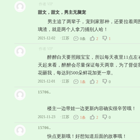
作者
VIP
甜文，甜文，男主无脑宠
男主追了两辈子，宠到家那种，还要拉着周围
璃渣，就是两个人拿刀捅别人哈！
2021-12-02
·
江苏
0条
2
1
作者
VIP
醉醉白天要照顾宝宝，所以每天夜里11点左
天起来看，醉醉会尽量保证每天两章，为了督促
花砸我，每达到500朵鲜花加更一章。
2021-12-01
·
江苏
1条
2
0
15706..
楼主一边带娃一边更新内容确实很辛苦哦！
2021-11-23
·
江苏
1条
2
0
15706..
快点更新哦！好想知道后面的故事哦！