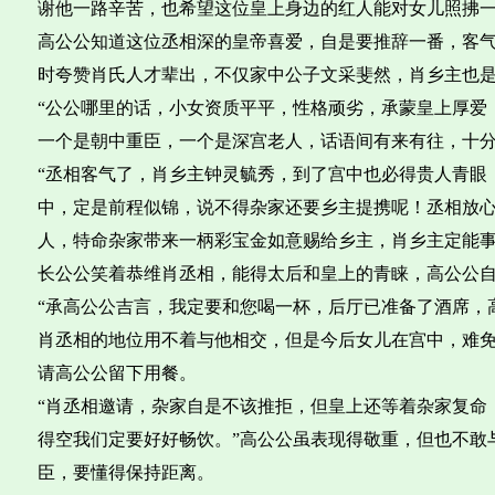
谢他一路辛苦，也希望这位皇上身边的红人能对女儿照拂
高公公知道这位丞相深的皇帝喜爱，自是要推辞一番，客气
时夸赞肖氏人才辈出，不仅家中公子文采斐然，肖乡主也是
“公公哪里的话，小女资质平平，性格顽劣，承蒙皇上厚爱
一个是朝中重臣，一个是深宫老人，话语间有来有往，十
“丞相客气了，肖乡主钟灵毓秀，到了宫中也必得贵人青眼
中，定是前程似锦，说不得杂家还要乡主提携呢！丞相放
人，特命杂家带来一柄彩宝金如意赐给乡主，肖乡主定能事
长公公笑着恭维肖丞相，能得太后和皇上的青睐，高公公
“承高公公吉言，我定要和您喝一杯，后厅已准备了酒席，
肖丞相的地位用不着与他相交，但是今后女儿在宫中，难
请高公公留下用餐。
“肖丞相邀请，杂家自是不该推拒，但皇上还等着杂家复命
得空我们定要好好畅饮。”高公公虽表现得敬重，但也不敢
臣，要懂得保持距离。