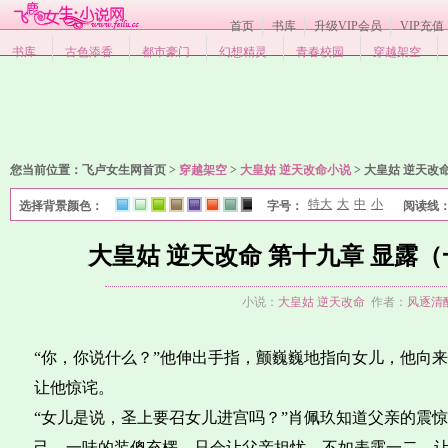
首页
书库
升级VIP会员
VIP充值
书库
古色添香
都市豪门
幻想精灵
青春校园
穿越架空
您当前位置：
飞卢女生网首页 >
穿越架空
>
大皇姑 逆天改命小说
>
大皇姑 逆天改
特大
大
中
小
选择背景颜色：
字号：
阅读线
1
2
3
4
5
6
7
8
大皇姑 逆天改命 第十九章 显露
小说：
大皇姑 逆天改命
作者：
风逐清
“你，你说什么？”他伸出手指，颤巍巍地指向女儿，他向
让他惊诧。
“女儿是说，圣上要召女儿进宫吗？”肖佩玖知道父亲的震
己，一味的装傻充楞，只会让父亲担忧，不如表露一二，