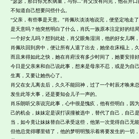
“瑟瑟，那日你兄长病重，与你...”肖父没有问完，他在开
不知道自己想要问些什么。
“父亲，有些事是天意。”肖佩玖淡淡地说完，便坚定地走
是天意吗？他突然明白了什么，肖氏一族原本注定好的结
一个好女儿吗？想到此处，肖父眼角湿润，他的好女儿啊
肖佩玖回到房中，便让所有人退了出去，她坐在床榻上，
而且来得如此之快，她在肖府没有多少时间了，她要安排
今日是父亲来和自己说此事，想来是母亲不忍，或是为自
生离，又要让她伤心了。
肖父在女儿离去后，久久不能回神，过了一个时辰才唤来
发生此等大事，还是要知会儿子一声的。
肖乐朗听父亲说完此事，心中很是愧疚，他有些明白，因
己的机会，妹妹定是误打误撞被选中，替代了自己，自己
当，如今竟让妹妹替自己承受这些，他第一次觉得自己无
但他总觉得哪里错了，他的梦明明预示着将要发生的一切