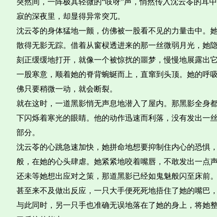
突然间，一阵极其轻微的“吱呀”声，悄然传入沈云苓的耳
寂的深夜里，却显得异常突兀。
沈云苓的身体猛地一颤，仿佛被一股看不见的力量击中。
散得无影无踪。借着从窗棂透进来的那一丝微弱月光，她
刻正缓缓地打开，就像一个被惊扰的噩梦，慢慢地展露出
一股寒意，顺着她的脊背蜿蜒而上，直窜到头顶。她的呼
佛只要稍微一动，就会断裂。
就在这时，一道黑影悄无声息地潜入了屋内。那黑影全身
下闪烁着寒光的眼睛。他的动作迅速而利落，没有发出一
部分。
沈云苓的心跳急速加快，她拼命地想要抑制住内心的恐惧
般，在她的心头肆虐。她紧紧地咬着嘴唇，不敢发出一点
还未等她想出应对之策，那道黑影已经如鬼魅般闪至床前
甚至来不及做出反应，一只大手便死死地捂住了她的嘴巴
与此同时，另一只手也准确无误地落在了她的身上，将她