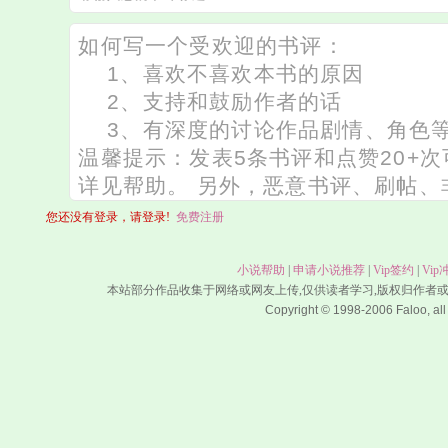
您还没有登录，请登录!
免费注册
小说帮助
|
申请小说推荐
|
Vip签约
|
Vip
本站部分作品收集于网络或网友上传,仅供读者学习,版权归作者
Copyright © 1998-2006 Faloo, all 