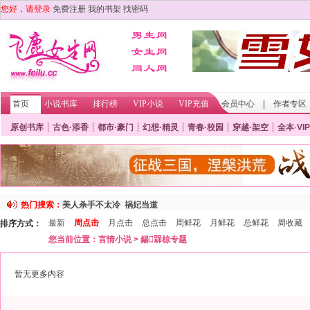
您好，请登录
免费注册
我的书架
找密码
首页
小说书库
排行榜
VIP小说
VIP充值
会员中心
|
作者专区
原创书库
┊
古色·添香
┊
都市·豪门
┊
幻想·精灵
┊
青春·校园
┊
穿越·架空
┊
全本
·
VIP
热门搜索：
美人杀手不太冷
祸妃当道
最新
周点击
月点击
总点击
周鲜花
月鲜花
总鲜花
周收藏
排序方式：
您当前位置：
言情小说
>
鍚槑椋专题
暂无更多内容