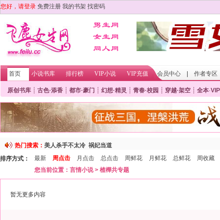
您好，请登录
免费注册
我的书架
找密码
首页
小说书库
排行榜
VIP小说
VIP充值
会员中心
|
作者专区
原创书库
┊
古色·添香
┊
都市·豪门
┊
幻想·精灵
┊
青春·校园
┊
穿越·架空
┊
全本
·
VIP
热门搜索：
美人杀手不太冷
祸妃当道
最新
周点击
月点击
总点击
周鲜花
月鲜花
总鲜花
周收藏
排序方式：
您当前位置：
言情小说
>
楂樺共专题
暂无更多内容