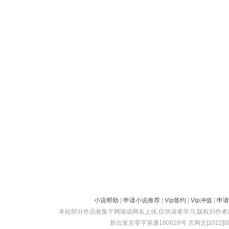
小说帮助
|
申请小说推荐
|
Vip签约
|
Vip冲值
|
申请
本站部分作品收集于网络或网友上传,仅供读者学习,版权归作
新出发京零字第通180029号 京网文[2012]001