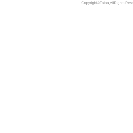
Copyright©Faloo,AllRights Res