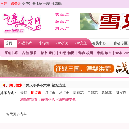
您好，请登录
免费注册
我的书架
找密码
首页
小说书库
排行榜
VIP小说
VIP充值
会员中心
|
作者专区
原创书库
┊
古色·添香
┊
都市·豪门
┊
幻想·精灵
┊
青春·校园
┊
穿越·架空
┊
全本
·
VIP
热门搜索：
美人杀手不太冷
祸妃当道
最新
周点击
月点击
总点击
周鲜花
月鲜花
总鲜花
周收藏
排序方式：
您当前位置：
言情小说
>
濂冲皧专题
暂无更多内容