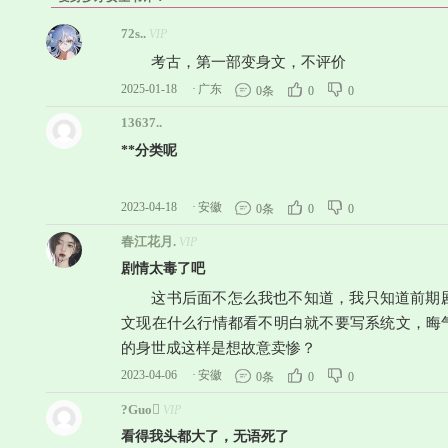
72s..
VIP
考古，第一部变身文，不评价
2025-01-18
·
广东
0条
0
0
13637..
**分类呢
2023-04-18
·
安徽
0条
0
0
春江花月.
VIP
剧情太毒了吧
这书后面不怎么我也不知道，我只知道前期剧
文现在什么行情都看不明白就不要写系统文，晦
的身世成这样是想故意卖惨？
2023-04-06
·
安徽
0条
0
0
?Guo
VIP
看得我头都大了，无语死了