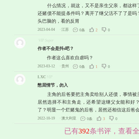
什么情况，就这，又不是亲生父亲，都这样了
还赌债不能提条件吗？离开了继父活不了了是吗
头巴脑的，看的反胃
2023-04-04
·
江苏
0条
2
0
VIP Super
作者不会是抖s吧？
作者这么喜欢自虐吗？
2023-03-12
·
贵州
0条
1
0
LXC
VIP
憋屈情节，勿入
主角的后爸要把主角卖给别人还债，事情被主
居然选择不和主角走，还希望这继父女能和好
了？明显一个烂赌鬼的后爸，居然还相信这后爸
2022-10-19
·
澳大利亚
0条
3
0
已有
392
条书评，查看全