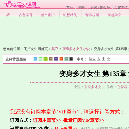
首页
书库
升级VIP会员
VIP充值
书库
古色添香
都市豪门
幻想精灵
青春校园
穿越架空
您当前位置：
飞卢女生网首页 >
其它
>
变身多才女生小说
>
变身多才女生 第135章
特大
大
中
小
选择背景颜色：
字号：
1
2
3
4
5
6
7
8
变身多才女生 第135章
小说：
变身多才女生
作者：
心爱君
您还没有订阅本章节(VIP章节)，请选择订阅方式：
订阅方式：
订阅本章节>>
批量订阅VIP章节>>
设置自动订阅(免费)：
马上设置>>
解读：系统将第一时间