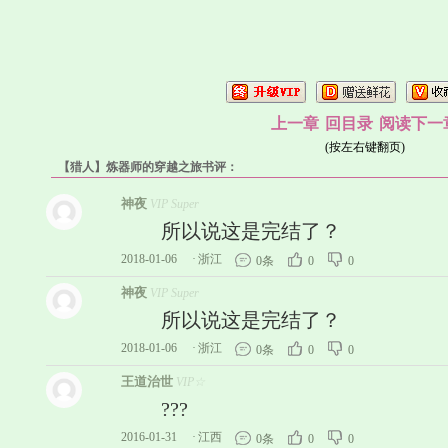
上一章
回目录
阅读下一
(按左右键翻页)
【猎人】炼器师的穿越之旅书评：
神夜
VIP Super
所以说这是完结了？
2018-01-06
·
浙江
0条
0
0
神夜
VIP Super
所以说这是完结了？
2018-01-06
·
浙江
0条
0
0
王道治世
VIP☆
???
2016-01-31
·
江西
0条
0
0