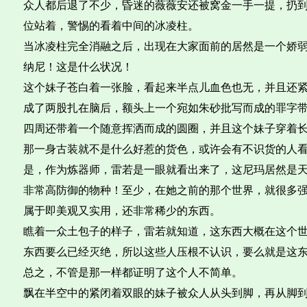
众人都后退了不少，昏迷的薇薇安还被窝金一手一提，扔
位站着，警惕的看着中间的冰凌柱。
当冰凌柱完全消融之后，出现在大家面前的居然是一个娇
纳尼！这是什么状况！
这个妹子苍白着一张脸，看起来半点儿血色也无，并且还
成了两股扎在脑后，额头上一个宛如朱砂批写而成的罪字
四周还带着一个随意挥洒而成的圆圈，并且这个妹子穿着
那一身古装就不是什么好惹的货色，或许会有不识货的人
是，作为炼器师，雷若是一眼就看出来了，这尼玛居然是
非常高防御的物种！至少，在她之前的那个世界，就很多
属于即美观又实用，还非常稀少的东西。
瞧着一众土包子的样子，雷若就知道，这东西大概在这个
东西要么已经灭绝，所以这些人压根不认识，要么就是这
总之，不管是那一样都证明了这个人不简单。
飘在半空中的紧闭着双眼的妹子被众人从头到脚，再从脚