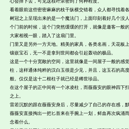
心会掉下去，可见这枝叶浓密到了何种程度。
看着眼前这些密密麻麻的枝干纵横交错着，众人都寻找着
树冠之上呈现出来的是一个魔法门，上面印刻着好几个没
个门前的时候，这个门突然缓缓的打开，就像是邀客一般
大家相视一眼，踏入了这扇门里。
门里又是另外一方天地。精美的家具，各类名画，天花板
镶嵌宝石，无一不是拿到世间都会引起轰动的极品。
这是一个十分宽敞的空间，这里就像是一间屋子一般的感
柱，这样通体纯粹的汉白玉很是少见，并且，这玉石的高
般。仅仅是这十二根柱子就已经是稀世珍品。
在这个屋子的正中间有一个冰凌柱，而薇薇安的眼神四下
之上。
雷若沉默的跟在薇薇安身后，尽量减少了自己的存在感，
薇薇安直接掏出一把匕首来在手腕上一划，鲜血再次疯涌
念着什么。