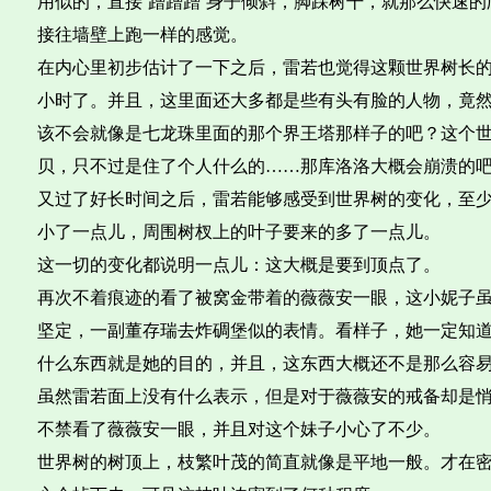
用似的，直接‘蹭蹭蹭’身子倾斜，脚踩树干，就那么快速
接往墙壁上跑一样的感觉。
在内心里初步估计了一下之后，雷若也觉得这颗世界树长
小时了。并且，这里面还大多都是些有头有脸的人物，竟
该不会就像是七龙珠里面的那个界王塔那样子的吧？这个
贝，只不过是住了个人什么的……那库洛洛大概会崩溃的
又过了好长时间之后，雷若能够感受到世界树的变化，至
小了一点儿，周围树杈上的叶子要来的多了一点儿。
这一切的变化都说明一点儿：这大概是要到顶点了。
再次不着痕迹的看了被窝金带着的薇薇安一眼，这小妮子
坚定，一副董存瑞去炸碉堡似的表情。看样子，她一定知
什么东西就是她的目的，并且，这东西大概还不是那么容
虽然雷若面上没有什么表示，但是对于薇薇安的戒备却是
不禁看了薇薇安一眼，并且对这个妹子小心了不少。
世界树的树顶上，枝繁叶茂的简直就像是平地一般。才在