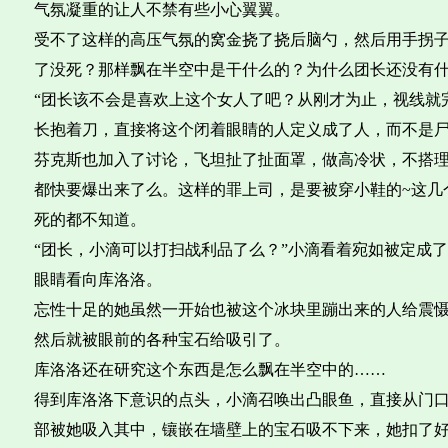
气氛凝重的让人不禁有些小心翼翼。
受不了这样的高压气氛的窝金挠了挠后脑勺，然后用手拐子
了没死？那样飘在半空中是干什么的？为什么团长还没有什
“团长该不会是喜欢上这个女人了吧？从刚才为止，视线就
长抱着刀，直接将这个闭着眼睛的人定义成了人，而不是
芬克斯也加入了讨论，飞坦扯了扯面罩，做高冷状，不搭
都快要爆出来了么。这样的罪上司，是要被穿小鞋的~这几
死的都不知道。
“团长，小滴可以打扫战利品了么？”小滴看着宛如被定成
眼睛看向库洛洛。
忘性十足的她虽然一开始也被这个冰块里蹦出来的人给震
然后就被眼前的各种宝石给吸引了。
库洛洛还在研究这个东西是怎么飘在半空中的……
得到库洛洛下意识的点头，小滴召唤出凸眼鱼，直接从门
部被她吸入其中，镶嵌在墙壁上的宝石吸不下来，她扣了