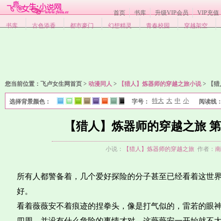
首页
书库
升级VIP会员
VIP充值
书库
古色添香
都市豪门
幻想精灵
青春校园
穿越架空
您当前位置：
飞卢女生网首页 >
动漫同人
>
【猎人】炼器师的穿越之旅小说
>
【猎
特大
大
中
小
选择背景颜色：
字号：
阅读线
1
2
3
4
5
6
7
8
【猎人】炼器师的穿越之旅 
小说：
【猎人】炼器师的穿越之旅
作者：
南
所有人都警备着，几个爱好探险的分子甚至已经看着这世
好。
看着薇薇安不着痕迹的捏拳头，像是打气似的，雷若的眼
四周，并没有什么危险的事情才对。这薇薇安一开始就不