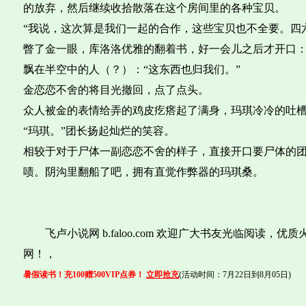
的放弃，然后继续收拾散落在这个房间里的各种宝贝。
“我说，这次算是我们一起的合作，这些宝贝也不全要。四
瞥了金一眼，库洛洛优雅的翻着书，好一会儿之后才开口：
飘在半空中的人（？）：“这东西也归我们。”
金恋恋不舍的将目光撤回，点了点头。
众人被金的表情给弄的鸡皮疙瘩起了满身，玛琪冷冷的吐槽
“玛琪。”团长扬起灿烂的笑容。
相较于对于尸体一副恋恋不舍的样子，直接开口要尸体的
啧。阴沟里翻船了吧，拥有直觉作弊器的玛琪桑。
飞卢小说网 b.faloo.com 欢迎广大书友光临阅读，
网！，
暑假读书！充100赠500VIP点券！
立即抢充
(活动时间：7月22日到8月05日)