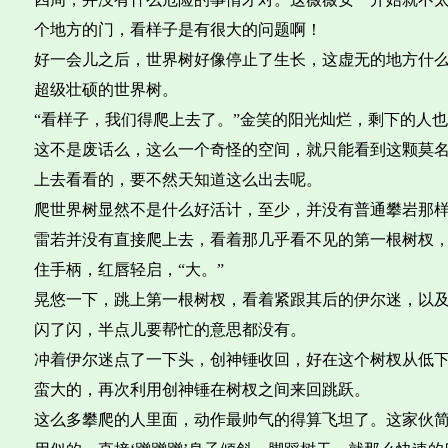
个地方的门，看样子是有很大的问题啊！
好一会儿之后，世界树好像停止了生长，这虚无的地方什
超级壮硕的世界树。
“看样子，我们得爬上去了。”金笑的阳光灿烂，剩下的人
这不是废话么，这么一个奇怪的空间，就只能看到这颗莫
上去看看的，要不然天知道这么出去呢。
爬世界树显然不是什么好活计，至少，并没有普通攀岩那
雷若并没有直接爬上去，看着那几乎看不见的第一根树杈
住手柄，红唇轻启，“大。”
晃悠一下，跳上第一根树杈，看着紧跟其后的伊尔迷，以
闪了闪，半点儿要帮忙的意思都没有。
冲着伊尔迷点了一下头，创神锤收回，好在这个树杈从低
蛮大的，再次利用创神锤在树杈之间来回跳跃。
这么多攀爬的人里面，动作最帅气的得算飞坦了。这家伙