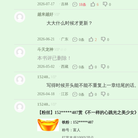
2026-07-17
·
吉林
18条
6
0
越来越好
VIP
大大什么时候才更新？
2026-06-21
·
广东
0条
2
0
斗天龙神
VIP☆☆
本书评已删除！
2026-05-02
·
西藏
0条
0
0
15240..
VIP
写得时候开头能不能不重复上一章结尾的话
2026-04-18
·
江苏
0条
0
0
15240..
VIP
【粉丝】152*****407赏《不一样的心跳光之美少女》
铁粉：152*****407
称号：富人
打赏本书1000VIP点