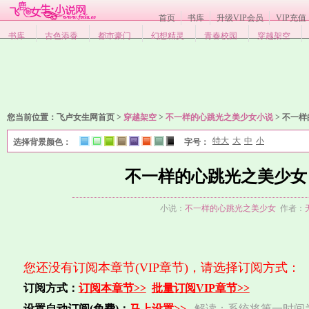
首页
书库
升级VIP会员
VIP充值
书库
古色添香
都市豪门
幻想精灵
青春校园
穿越架空
您当前位置：
飞卢女生网首页 >
穿越架空
>
不一样的心跳光之美少女小说
>
不一样
特大
大
中
小
选择背景颜色：
字号：
1
2
3
4
5
6
7
8
不一样的心跳光之美少女 1
小说：
不一样的心跳光之美少女
作者：
您还没有订阅本章节(VIP章节)，请选择订阅方式：
订阅方式：
订阅本章节>>
批量订阅VIP章节>>
设置自动订阅(免费)：
马上设置>>
解读：系统将第一时间