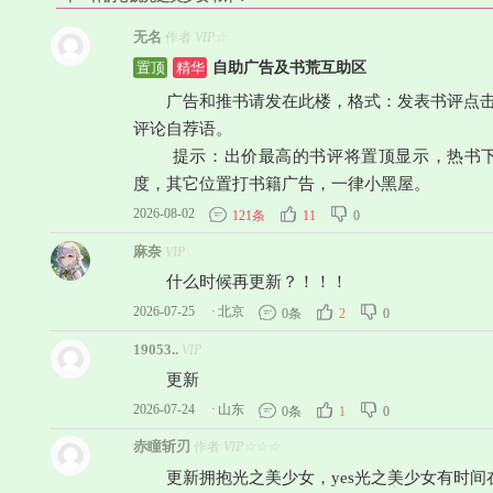
无名
作者
VIP☆
自助广告及书荒互助区
置顶
精华
广告和推书请发在此楼，格式：发表书评点击“宣
评论自荐语。
提示：出价最高的书评将置顶显示，热书下
度，其它位置打书籍广告，一律小黑屋。
2026-08-02
121条
11
0
麻奈
VIP
什么时候再更新？！！！
2026-07-25
·
北京
0条
2
0
19053..
VIP
更新
2026-07-24
·
山东
0条
1
0
赤瞳斩刃
作者
VIP☆☆☆
更新拥抱光之美少女，yes光之美少女有时间