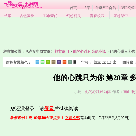
首页
书库
升级VIP会员
VIP充值
书库
古色添香
都市豪门
幻想精灵
青春校园
穿越架空
您当前位置：
飞卢女生网首页 >
都市豪门
>
他的心跳只为你小说
>
他的心跳只为你 
特大
大
中
小
选择背景颜色：
字号：
阅读线
1
2
3
4
5
6
7
8
他的心跳只为你 第20章 
小说：
他的心跳只为你
作者：
南山康
您还没登录！请
登录
后继续阅读
暑假读书！充100赠500VIP点券！
立即抢充
(活动时间：7月22日到8月05日)