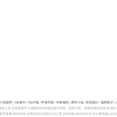
小说推荐
|
Vip签约
|
Vip冲值
|
申请作家
|
作家福利
|
撰写小说
|
联系我们
|
诚聘英才
|
友上传,仅供读者学习,版权归作者或出版社所有，如有不妥，请来信或电话告知,我
第通180029号 京网文[2012]0012-011号 京ICP备10021916号 京公网安备110115