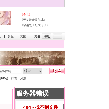
《宠儿》
《无良娘亲霸气儿》
《穿越之王妃太冷淡》
人
|
男生
|
美图
充值
帮助
书PK榜
打赏
月票