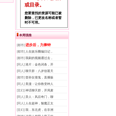
本周强推
进步后，力捧钟
[都市]
[都市]
人在娱乐圈编日记，
[都市]
我刷的视频通过去，
[同人]
港片：金色词条，开
[同人]
聊天群：八岁创遮天
[都市]
曾孙女撞鬼，直播躲
[同人]
美漫：让你救变种人
[玄幻]
神话聊天群，开局麦
[同人]
异人：风后奇门，聊
[同人]
人在超神，魅魔正太
[玄幻]
我，东北虎，在非洲