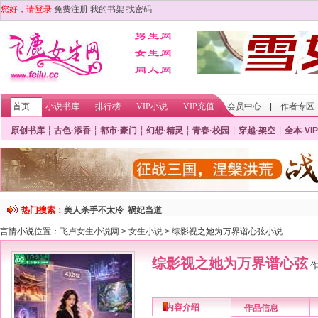
您好，请登录
免费注册
我的书架
找密码
首页
小说书库
排行榜
VIP小说
VIP充值
会员中心
|
作者专区
原创书库
┊
古色·添香
┊
都市·豪门
┊
幻想·精灵
┊
青春·校园
┊
穿越·架空
┊
全本
·
VIP
热门搜索：
美人杀手不太冷
祸妃当道
言情小说位置：
飞卢女生小说网
>
女生小说
> 综影视之她为万界谱心弦小说
综影视之她为万界谱心弦
作
内容介绍
作品信息