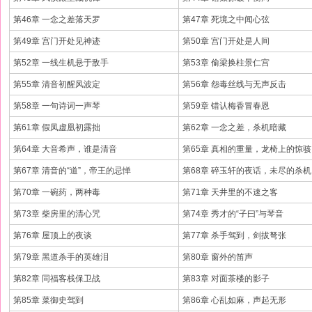
第46章 一念之差落天罗
第47章 死境之中闻心弦
第49章 宫门开处见神迹
第50章 宫门开处是人间
第52章 一线生机悬于敌手
第53章 偷梁换柱景仁宫
第55章 清音初醒风波定
第56章 怨毒丝线与无声反击
第58章 一句诗词一声琴
第59章 错认梅香冒春恩
第61章 假凤虚凰初露拙
第62章 一念之差，杀机暗藏
第64章 大音希声，谁是清音
第65章 真相的重量，龙椅上的惊骇
第67章 清音的“道”，帝王的忌惮
第68章 碎玉轩的夜话，未尽的杀机
第70章 一碗药，两种毒
第71章 天井里的不速之客
第73章 柴房里的清心咒
第74章 秀才的“子曰”与琴音
第76章 屋顶上的夜谈
第77章 杀手驾到，剑拔弩张
第79章 黑道杀手的英雄泪
第80章 窗外的笛声
第82章 同福客栈保卫战
第83章 对面茶楼的影子
第85章 菜御史驾到
第86章 心乱如麻，声起无形