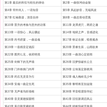
第1章 最后的和弦与初生的律动
第2章 一曲惊鸿动金陵
第4章 帘外何人，一语知音
第5章 风起妙音，无端风波
第7章 红袖善谋，清音自持
第8章 一曲忠骨动霓凰
第10章 晋升的考验与意外的访客
第11章 龙潭虎穴，两府之邀
第13章 一语惊心，风云骤起
第14章 地狱之声，音感进化
第16章 尚书府宴，一曲追魂
第17章 铁证在握，暗夜截杀
第19章 一壶残音定诡踪
第20章 景睿生辰，山雨欲来
第22章 图穷匕见，侯府绝境
第23章 一曲清心定箭雨
第25章 剑锋下的无声墙
第26章 旧梦惊破长公主
第28章 门外铁骑门内琴
第29章 尘埃落定新棋局
第31章 药石无灵音为引
第32章 魂入梅岭见少年
第34章 安魂一曲定生死
第35章 黎明将至别金陵
第37章 无声雀鸟听墙根
第38章 琴音暗渡惊华妃
第40章 音灵展翅探圆明
第41章 旧弦新调启风云
第43章 凤仪殿里藏机锋
第44章 错账惊破平衡局