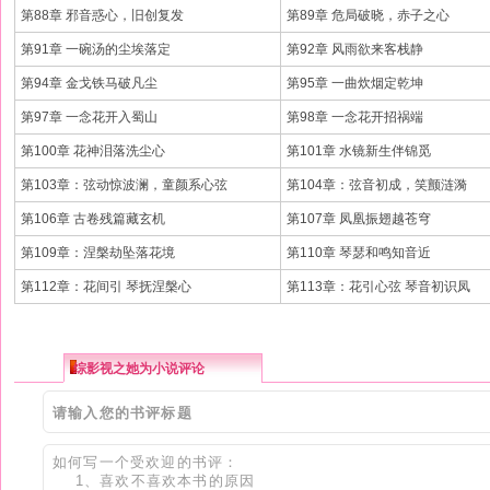
第88章 邪音惑心，旧创复发
第89章 危局破晓，赤子之心
第91章 一碗汤的尘埃落定
第92章 风雨欲来客栈静
第94章 金戈铁马破凡尘
第95章 一曲炊烟定乾坤
第97章 一念花开入蜀山
第98章 一念花开招祸端
第100章 花神泪落洗尘心
第101章 水镜新生伴锦觅
第103章：弦动惊波澜，童颜系心弦
第104章：弦音初成，笑颤涟漪
第106章 古卷残篇藏玄机
第107章 凤凰振翅越苍穹
第109章：涅槃劫坠落花境
第110章 琴瑟和鸣知音近
第112章：花间引 琴抚涅槃心
第113章：花引心弦 琴音初识凤
综影视之她为小说评论