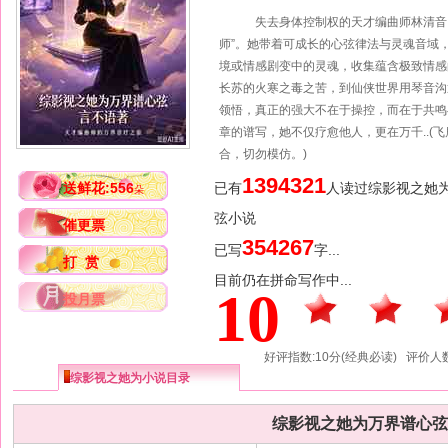
失去身体控制权的天才编曲师林清音，在
师”。她带着可成长的心弦律法与灵魂音域
境或情感剧变中的灵魂，收集蕴含极致情感
长苏的火寒之毒之苦，到仙侠世界用琴音沟
领悟，真正的强大不在于操控，而在于共
章的谱写，她不仅疗愈他人，更在万千..(
合，切勿模仿。)
1394321
送鲜花:556
已有
人读过综影视之她
朵
弦小说
催更票
354267
已写
字...
打 赏
目前仍在拼命写作中...
10
投月票
好评指数:10分(经典必读) 评价人数
综影视之她为小说目录
综影视之她为万界谱心弦