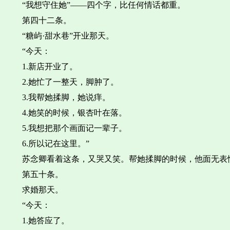
“我想守住她”——四个字，比任何情话都重。
第四十二条。
“糖屿·甜水巷”开业那天。
“今天：
1.新店开业了。
2.她忙了一整天，脚肿了。
3.我帮她揉脚，她说痒。
4.她笑的时候，银杏叶在落。
5.我想把那个画面记一辈子。
6.所以记在这里。”
苏念卿看着这条，又哭又笑。帮她揉脚的时候，他面无表
第五十条。
求婚那天。
“今天：
1.她答应了。