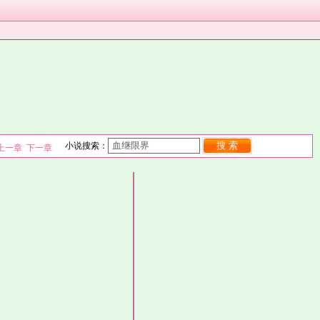
搜 索
小说搜索：
上一章
下一章
。