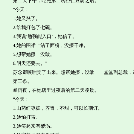
第二天下午，吃完第二碗杏仁豆腐之后。
“今天：
1.她又哭了。
2.给我打包了七碗。
3.我说‘勉强能入口’，她信了。
4.她的围裙上沾了面粉，没擦干净。
5.想帮她擦，没敢。
6.明天还要去。”
苏念卿噗嗤笑了出来。想帮她擦，没敢——堂堂副总裁，
第三条。
暴雨夜，在她店里过夜后的第二天凌晨。
“今天：
1.山药红枣糕，养胃，不甜，可以长期订。
2.她怕打雷。
3.她笑起来有梨涡。