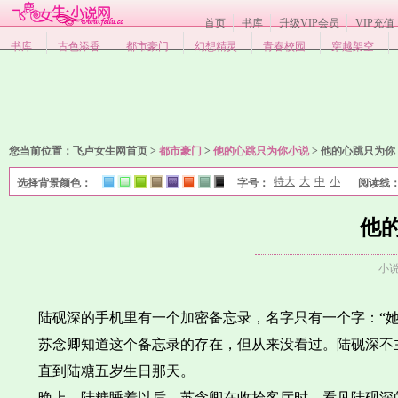
首页
书库
升级VIP会员
VIP充值
书库
古色添香
都市豪门
幻想精灵
青春校园
穿越架空
您当前位置：
飞卢女生网首页 >
都市豪门
>
他的心跳只为你小说
>
他的心跳只为你 
特大
大
中
小
选择背景颜色：
字号：
阅读线
1
2
3
4
5
6
7
8
他的
小
陆砚深的手机里有一个加密备忘录，名字只有一个字：“她
苏念卿知道这个备忘录的存在，但从来没看过。陆砚深不
直到陆糖五岁生日那天。
晚上，陆糖睡着以后，苏念卿在收拾客厅时，看见陆砚深