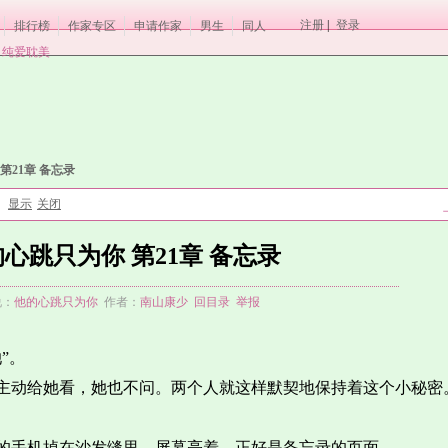
注册
|
登录
排行榜
作家专区
申请作家
男生
同人
纯爱耽美
第21章 备忘录
显示
关闭
：
心跳只为你 第21章 备忘录
说：
他的心跳只为你
作者：
南山康少
回目录
举报
”。
主动给她看，她也不问。两个人就这样默契地保持着这个小秘密
的手机掉在沙发缝里。屏幕亮着，正好是备忘录的页面。