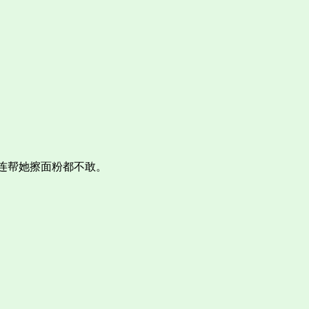
连帮她擦面粉都不敢。