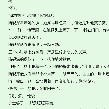
我。”
“不行。”
“你在外面我能听到你说话。”
陆砚深看着她的脸，她疼得脸色发白，但还是对他笑了笑
“……好。”他弯腰，在她额头上亲了一下，“我在门口。你
苏念卿被推进去了。
陆砚深站在走廊里，一动不动。
三个小时零七分钟后，产房里传来婴儿的哭声。
陆砚深的腿软了一下，扶住墙才站稳。
门开了，护士抱着一个小小的襁褓走出来：“恭喜，是个女
陆砚深低头看着那个小东西——皱巴巴的、红红的、脸上
睛，嘴巴一张一合地哭着，声音细细的，像小猫叫。
他伸出手，想抱，又收回来了。
“我手凉。”他说。
护士笑了：“那您暖暖再抱。”