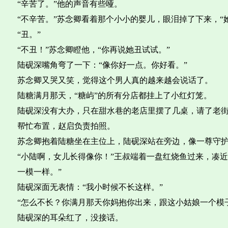
“辛苦了。”他的声音有些哑。
“不辛苦。”苏念卿看着那个小小的婴儿，眼泪掉了下来，“
“丑。”
“不丑！”苏念卿瞪他，“你再说她丑试试。”
陆砚深嘴角弯了一下：“像你好一点。你好看。”
苏念卿又哭又笑，觉得这个男人真的越来越会说话了。
陆糖满月那天，“糖屿”的所有分店都挂上了小红灯笼。
陆砚深没有大办，只在甜水巷的老店里摆了几桌，请了老
帮忙布置，赵启负责拍照。
苏念卿抱着陆糖坐在主位上，陆砚深站在旁边，像一尊守
“小陆啊，女儿长得像你！”王叔端着一盘红烧鱼过来，凑
一模一样。”
陆砚深面无表情：“我小时候不长这样。”
“怎么不长？你满月那天你妈抱你出来，跟这小姑娘一个模
陆砚深的耳朵红了，没接话。