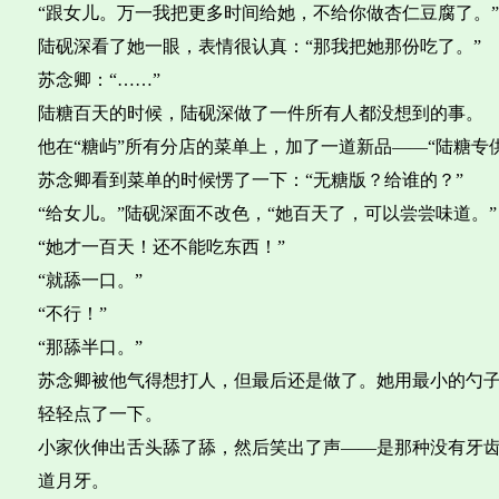
“跟女儿。万一我把更多时间给她，不给你做杏仁豆腐了。”
陆砚深看了她一眼，表情很认真：“那我把她那份吃了。”
苏念卿：“……”
陆糖百天的时候，陆砚深做了一件所有人都没想到的事。
他在“糖屿”所有分店的菜单上，加了一道新品——“陆糖专供
苏念卿看到菜单的时候愣了一下：“无糖版？给谁的？”
“给女儿。”陆砚深面不改色，“她百天了，可以尝尝味道。”
“她才一百天！还不能吃东西！”
“就舔一口。”
“不行！”
“那舔半口。”
苏念卿被他气得想打人，但最后还是做了。她用最小的勺
轻轻点了一下。
小家伙伸出舌头舔了舔，然后笑出了声——是那种没有牙
道月牙。