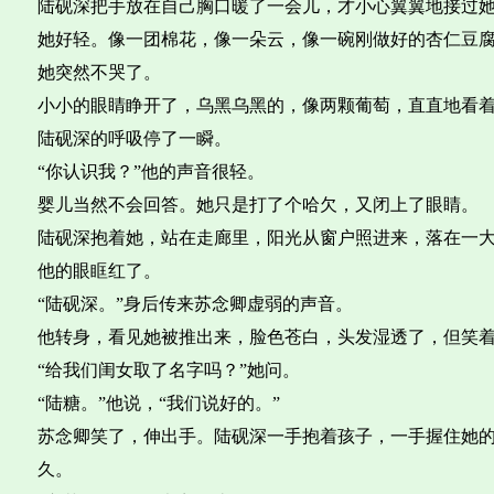
陆砚深把手放在自己胸口暖了一会儿，才小心翼翼地接过
她好轻。像一团棉花，像一朵云，像一碗刚做好的杏仁豆
她突然不哭了。
小小的眼睛睁开了，乌黑乌黑的，像两颗葡萄，直直地看
陆砚深的呼吸停了一瞬。
“你认识我？”他的声音很轻。
婴儿当然不会回答。她只是打了个哈欠，又闭上了眼睛。
陆砚深抱着她，站在走廊里，阳光从窗户照进来，落在一
他的眼眶红了。
“陆砚深。”身后传来苏念卿虚弱的声音。
他转身，看见她被推出来，脸色苍白，头发湿透了，但笑
“给我们闺女取了名字吗？”她问。
“陆糖。”他说，“我们说好的。”
苏念卿笑了，伸出手。陆砚深一手抱着孩子，一手握住她
久。