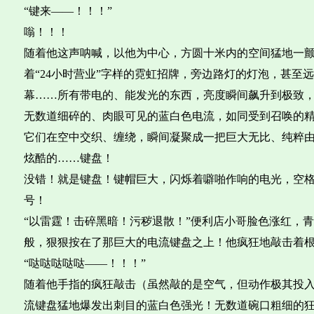
“键来——！！！”
嗡！！！
随着他这声呐喊，以他为中心，方圆十米内的空间猛地一
着“24小时营业”字样的霓虹招牌，旁边路灯的灯泡，甚至
幕……所有带电的、能发光的东西，亮度瞬间飙升到极致，
无数道细碎的、肉眼可见的蓝白色电流，如同受到召唤的
它们在空中交织、缠绕，瞬间凝聚成一把巨大无比、纯粹
炫酷的……键盘！
没错！就是键盘！键帽巨大，闪烁着噼啪作响的电光，空
号！
“以雷霆！击碎黑暗！污秽退散！”便利店小哥脸色涨红，
般，狠狠按在了那巨大的电流键盘之上！他疯狂地敲击着
“哒哒哒哒哒——！！！”
随着他手指的疯狂敲击（虽然敲的是空气，但动作极其投
流键盘猛地爆发出刺目的蓝白色强光！无数道碗口粗细的