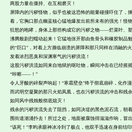
两股力量在僵持、在互相磨灭！
屏障内的污秽怪物，似乎也被这恐怖的能量碰撞吓住了，
着，它胸口那点幽蓝核心猛地爆发出前所未有的强光！怪
狂怒的咆哮，身体上那些构成它的污秽之物——烂菜叶、
沸腾般剧烈蠕动起来！它猛地张开那由鱼骨头和橡胶制品
的“巨口”，对着上方濒临崩溃的屏障和那只同样在消融的
发着浓烈恶臭和深渊寒气的污秽洪流！
这股污秽洪流如同来自地狱的呕吐物，瞬间冲击在已经摇
“咔嚓——！”
令人牙酸的碎裂声响起！“寒霜壁垒”终于彻底崩碎，化作
而武明空凝聚的那只火焰凤凰，也在污秽洪流的冲击和残
如同风中残烛般彻底熄灭！
残余的污秽洪流失去了阻挡，如同决堤的黑色泥石流，朝
围街道汹涌扑去！所过之处，地面被腐蚀得滋滋作响，冒
“该死！”李昀承眼神冰冷到了极点，他双手迅速在身前结