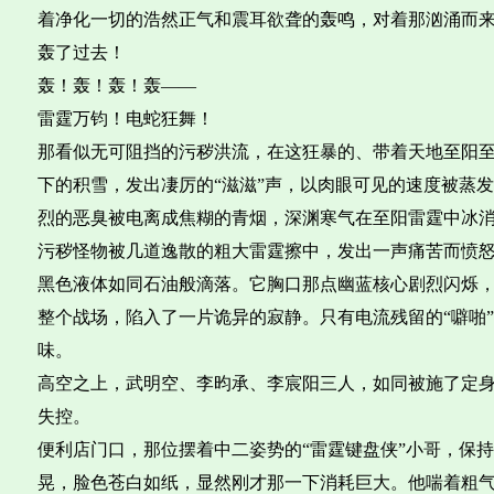
着净化一切的浩然正气和震耳欲聋的轰鸣，对着那汹涌而
轰了过去！
轰！轰！轰！轰——
雷霆万钧！电蛇狂舞！
那看似无可阻挡的污秽洪流，在这狂暴的、带着天地至阳
下的积雪，发出凄厉的“滋滋”声，以肉眼可见的速度被蒸
烈的恶臭被电离成焦糊的青烟，深渊寒气在至阳雷霆中冰
污秽怪物被几道逸散的粗大雷霆擦中，发出一声痛苦而愤
黑色液体如同石油般滴落。它胸口那点幽蓝核心剧烈闪烁
整个战场，陷入了一片诡异的寂静。只有电流残留的“噼啪
味。
高空之上，武明空、李昀承、李宸阳三人，如同被施了定
失控。
便利店门口，那位摆着中二姿势的“雷霆键盘侠”小哥，保
晃，脸色苍白如纸，显然刚才那一下消耗巨大。他喘着粗