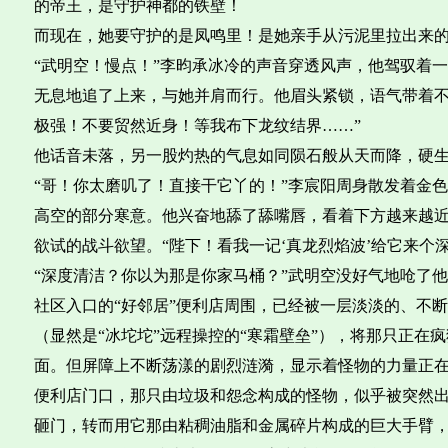
的帝王，是守护神都的铁壁！
而现在，她要守护的是凤鸣里！是她亲手从污泥里拉出来
“武明空！慢点！”李昀承冰冷的声音穿透风声，他驾驭着
无息地追了上来，与她并肩而行。他眉头紧锁，语气带着不
极强！不要贸然近身！等我布下龙纹结界……”
他话音未落，另一股灼热的气息如同陨石般从天而降，硬
“哥！你太磨叽了！直接干它丫的！”李宸阳周身散发着金
高空的部分寒意。他兴奋地舔了舔嘴唇，看着下方越来越
欲试的战斗欲望。“陛下！看我一记‘真龙烈焰波’给它来个
“深度清洁？你以为那是你家马桶？”武明空没好气地呛了
社区入口的“好邻居”便利店周围，已经被一层淡淡的、不
（显然是“冰坨坨”远程操控的“寒霜壁垒”），将那只正在
面。但屏障上不断荡漾的剧烈涟漪，显示着怪物的力量正
便利店门口，那只由垃圾和怨念构成的怪物，似乎被突然
砸门，转而用它那由粘稠油脂和金属碎片构成的巨大手臂，