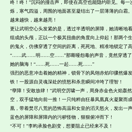
咚！咚！”沉闷的撞击声，即使在高空也能隐约听见。每一
烁，寒气四溢，周围的地面甚至凝结出了一层薄薄的白霜
越来越快，越来越亮！
更让武明空心头发紧的是，透过半透明的屏障，她清晰地
组成的头颅，正以一个极其扭曲的角度向上仰起！那两个生
的鬼火，仿佛穿透了空间的距离，死死地、精准地锁定了
“……武……明……空……”那嘶哑怨毒的声音，竟然穿透
她的脑海！“……死……一起……死……”
强烈的恶意冲击着她的精神，锁骨下的凤翎赤焰印骤然爆
铁！一股源自灵魂深处的愤怒和杀意瞬间冲垮了理智！
“孽障！安敢放肆！”武明空厉啸一声，周身赤金色火焰轰
空，双手猛地向前一推！一只纯粹由狂暴凤凰真火凝聚而
凰，带着焚尽八荒的恐怖高温和女皇的滔天怒火，发出一
蓝色的屏障和屏障内的污秽怪物，狠狠俯冲而下！
“不可！”李昀承脸色剧变，想要阻止已经来不及！