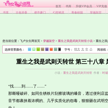
首页
书库
升级VIP会员
VIP充值
书库
古色添香
都市豪门
幻想精灵
青春校园
穿越架空
您当前位置：
飞卢女生网首页 >
穿越架空
>
重生之我是武则天转世小说
>
重生之我
特大
大
中
小
选择背景颜色：
字号：
阅读线
1
2
3
4
5
6
7
8
重生之我是武则天转世 第三十八章
小说：
重生之我是武则天转世
作者：
时墟
“找……到……了……”
那嘶哑破碎、如同生锈铁片刮擦玻璃的嗓音，透过便利店
音节都裹挟着浓稠的、几乎实质化的怨毒，狠狠砸在武明
处！