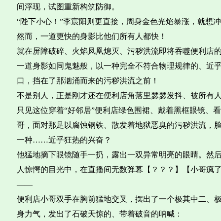
间浮现，试图重新构筑防御。
“陛下小心！”李宸阳则更直接，周身金色光焰暴涨，就想
然而，一道更快的身影比他们所有人都快！
就在屏障破碎、火焰凤凰熄灭、污秽洪流即将吞噬便利店
一道身影如同鬼魅般，以一种完全不符合物理规律的、近
口，挡在了那汹涌而来的污秽洪流之前！
不是别人，正是刚才还在便利店角落里瑟瑟发抖、被所有
只见这位穿着“好邻居”便利店绿色围裙、戴着黑框眼镜、
哥，面对那足以腐蚀钢铁、散发着地狱恶臭的污秽洪流，
一种……近乎狂热的兴奋？
他猛地摘下眼镜随手一扔，露出一双异常明亮的眼睛。然
人惊愕的目光中，在直播间无数弹幕【？？？】【小哥疯
——
便利店小哥双手在胸前猛地交叉，摆出了一个极其中二、
身力气，发出了石破天惊的、带着破音的呐喊：