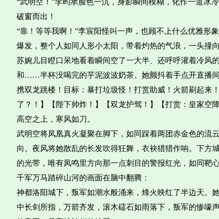
“武明空！”李昀承脸色一沉，身影瞬间模糊，化作一道冰
破窗而出！
“靠！等等我啊！”李宸阳怪叫一声，也顾不上什么优雅形
爆发，整个人如同人形小太阳，带着灼热的气浪，一头撞
苏婉儿目瞪口呆地看着瞬间空了一大半、还呼呼灌着冷风
和……半杯没喝完的芋泥波波奶茶。她颤抖着手点开直播
携双龙跳楼！目标：暴打垃圾怪！打赏助威！火箭刷起来
了？！】【陛下帅炸！】【双龙护驾！】【打赏：皇家空降兵
高空之上，寒风如刀。
武明空将凤凰真火凝聚在脚下，如同踩着两团赤金色的流
向。夜风将她散乱的长发吹得狂舞，衣袂猎猎作响。下方
的光带，唯有凤鸣里方向那一点刺目的警报红光，如同靶
千军万马踏碎山河的画面在脑中翻腾：
神都洛阳城下，叛军如潮水般涌来，烽火映红了半边天。
中长剑所指，万箭齐发，滚木礌石如雨落下，叛军的惨嚎