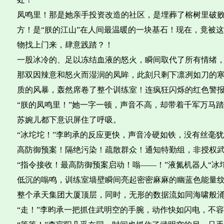
凤鸣里！那是她亲手投资改造的社区，是埋葬了榕树里破
方！是“朕的江山”在人间最温暖的一块基石！现在，竟被
物找上门来，肆意践踏？！
一股冰冷的、足以冻结血液的怒火，瞬间取代了所有情绪
那双因辣意和怒火而湿润的凤眸，此刻只剩下凛冽如刀的
质的风暴，轰然席卷了整个训练室！连疯狂闪烁的红色警
“朕的凤鸣里！”她一字一顿，声音不高，却带着千军万马
苏婉儿都下意识屏住了呼吸。
“冰坨坨！”李昀承的反应更快，声音冷硬如铁，没有丝毫犹
高防御预案！隔绝污染！疏散群众！通知特勤组，非授权武
“指令接收！最高防御预案启动！嗡——！”液氮机器人“冰
低沉的嗡鸣，训练室墙壁瞬间亮起密密麻麻的幽蓝色能量
整个承天集团大厦顶层，同时，无形的数据流如同海啸般
“走！”李昀承一把抓住武明空的手腕，动作快如闪电，不