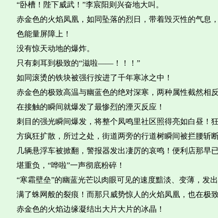
“卧槽！陛下威武！”李宸阳则兴奋地大叫。
赤金色的火焰凤凰，如同坠落的烈日，带着毁灭性的气息，
色能量屏障上！
没有惊天动地的爆炸。
只有刺耳到极致的“滋啦——！！！”
如同滚烫的铁块被强行按进了千年寒冰之中！
赤金色的极致高温与幽蓝色的绝对深寒，两种属性截然相
在接触的瞬间就爆发了最惨烈的湮灭反应！
刺目的强光瞬间爆发，将整个凤鸣里社区照得亮如白昼！
方疯狂扩散，所过之处，街道两旁的行道树瞬间被拦腰斩
几辆悬浮车被掀翻，警报器发出凄厉的哀鸣！便利店那早
堪重负，“哗啦”一声彻底粉碎！
“寒霜壁垒”的幽蓝光芒以肉眼可见的速度黯淡、变薄，发出
满了蛛网般的裂痕！而那只威势惊人的火焰凤凰，也在极
赤金色的火焰边缘凝结出大片大片的冰晶！