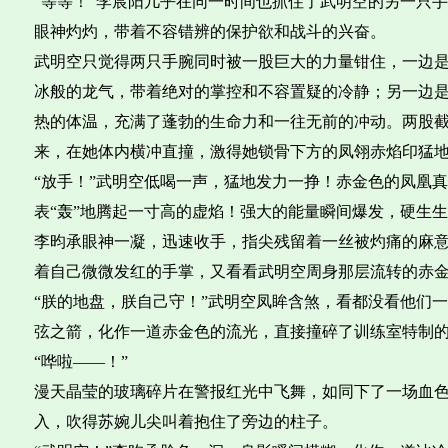
“等等！”李宸阳几乎在同一时间也抓住了武明空的另一只手
眼神灼灼，带着不容错辨的保护欲和战斗的兴奋。
武明空只觉得两只手腕同时被一股巨大的力量钳住，一边
冰般的龙气，带着绝对的掌控和不容置疑的冷静；另一边
热的体温，充满了蓬勃的生命力和一往无前的冲动。两股
来，在她体内横冲直撞，激得她锁骨下方的凤翎赤焰印猛
“放手！”武明空低喝一声，猛地发力一挣！赤金色的凤凰
表“轰”地腾起一寸高的虚焰！强大的能量瞬间爆发，硬生
李昀承眼神一凝，迅速收手，指尖残留着一丝被灼痛的麻意
着自己微微发红的手掌，又看看武明空周身那层流转的赤
“朕的地盘，朕自己守！”武明空凤眸含煞，看都没看他们
弦之箭，化作一道赤金色的流光，直接撞碎了训练室特制
“哗啦——！”
漫天晶莹的玻璃碎片在警报红光中飞舞，如同下了一场血
入，吹得苏婉儿尖叫着抱住了旁边的柱子。