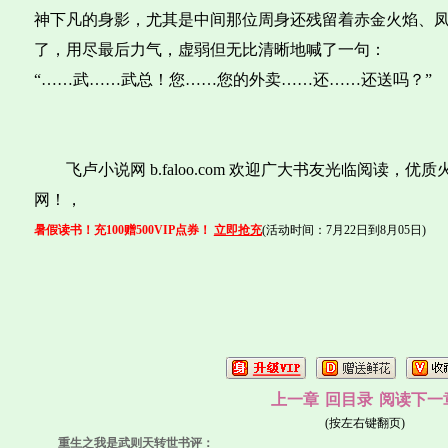
神下凡的身影，尤其是中间那位周身还残留着赤金火焰、
了，用尽最后力气，虚弱但无比清晰地喊了一句：
“……武……武总！您……您的外卖……还……还送吗？”
飞卢小说网 b.faloo.com 欢迎广大书友光临阅读，
网！，
暑假读书！充100赠500VIP点券！
立即抢充
(活动时间：7月22日到8月05日)
上一章
回目录
阅读下一
(按左右键翻页)
重生之我是武则天转世书评：